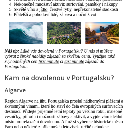
Nekonečné množství
aktivit
: surfování, památky i
nákupy
Skvělé víno a
jídlo
, čerstvé ryby, nepřekonatelné sladkosti
Přátelští a pohodoví lidé, zábava a noční život
Náš tip:
Láká vás dovolená v Portugalsku? U nás si můžete
vybrat z široké nabídky zájezdů za skvělou cenu. Využijte také
zvýhodněných cen
first minute
či
last minute
zájezdů do
Portugalska.
Kam na dovolenou v Portugalsku?
Algarve
Region
Algarve
na jihu Portugalska proslul nádhernými plážemi a
skvostnými vlnami, které ho staví do čela evropských surfovacích
destinací. Přidejte příjemné letní teploty po většinu roku, malebné
vesničky, přírodu i možnosti zábavy a aktivit, a vyjde vám ideální
místo pro relaxační dovolenou. Ať už si vyberete historické město
Faro
nebo některé z příjemných letovisek, určitě nebudete