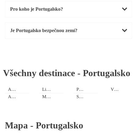
Pro koho je Portugalsko?
Je Portugalsko bezpečnou zemí?
Všechny destinace -
Portugalsko
Algarve
Lisabon a okolí
Porto a okolí
Vnitrozemí
Azorské ostrovy
Madeira
Setůbal a okolí
Mapa -
Portugalsko