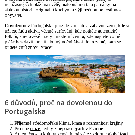
nejúžasnějších pláží na světě, malebná města a památky na
staletou historii, originální kuchyni a výjimečnou pohostinnost
obyvatel.
Dovolenou v Portugalsku prožijte v mladé a zábavné zemi, kde si
užijete řadu aktivit včetně surfování, kde potkáte autentický
folklór, středověké hrady i moderní centra, kde najdete volné
pláže bez davů turistů i bujný noční život. Je to země, kam se
budete chtít znovu vracet.
6 důvodů, proč na dovolenou do
Portugalska
Příjemné středomořské
klima
, krása a rozmanitost krajiny
Písečné
pláže
, jedny z nejkrásnějších v Evropě
Autentičnost a
kultura
země, která stále vzdoruje globalizaci