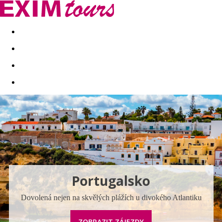
Akční nabídky
Last minute
First minute - Exotika a zim
Portugalsko
Dovolená nejen na skvělých plážích u divokého Atlantiku
ZOBRAZIT ZÁJEZDY