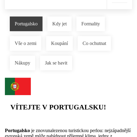
Portugalsko
Kdy jet
Formality
Vše o zemi
Koupání
Co ochutnat
Nákupy
Jak se bavit
VÍTEJTE V PORTUGALSKU!
Portugalsko
je znovunalezenou turistickou perlou: nejzápadnější
evropská země může nabídnout příjemné klima, jedny z