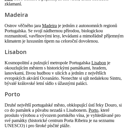
zklamaní.
Madeira
Ostrov věčného jara
Madeira
je jedním z autonomních regionů
Portugalska. Se svojí nádhernou přírodou, biologickou
rozmanitostí, vavřínovými lesy, levádami a mimořádně příjemným
klimatem je luxusním tipem na celoroční dovolenou.
Lisabon
Kosmopolitní a pulzující metropole Portugalska
Lisabon
je
okouzlujícím městem s historickými památkami, hradem,
lanovkami, živou hudbou v ulicích a jedním z největších
evropských akvárií Oceanário. Nenechte si ujít nedalekou Sintru,
bývalé královské letní sídlo s úžasnými paláci.
Porto
Druhé největší portugalské město, obklopující ústí řeky Douro, si
co do památek a půvabu nezadá s Lisabonem.
Porto
, které
proslulo výrobou a vývozem portského vína, je vyhledávané pro
své památky (historické centrum Porta Ribeira je na seznamu
UNESCO) i pro široké písčité pláže.