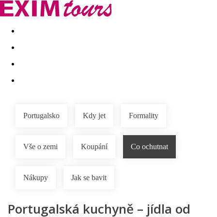
Akční nabídky
Last minute
First minute - Exotika a zim
Portugalsko
Kdy jet
Formality
Vše o zemi
Koupání
Co ochutnat
Nákupy
Jak se bavit
Portugalská kuchyně – jídla od