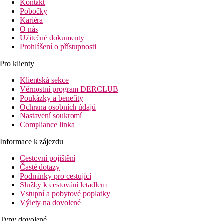
Kontakt
Pobočky
Kariéra
O nás
Užitečné dokumenty
Prohlášení o přístupnosti
Pro klienty
Klientská sekce
Věrnostní program DERCLUB
Poukázky a benefity
Ochrana osobních údajů
Nastavení soukromí
Compliance linka
Informace k zájezdu
Cestovní pojištění
Časté dotazy
Podmínky pro cestující
Služby k cestování letadlem
Vstupní a pobytové poplatky
Výlety na dovolené
Typy dovolené