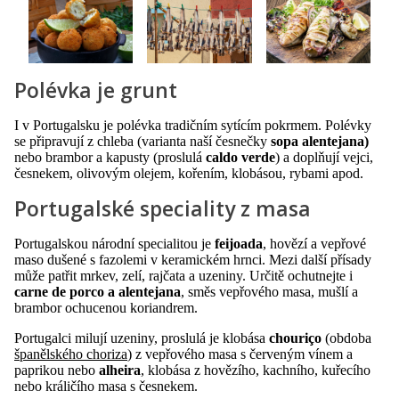
Polévka je grunt
I v Portugalsku je polévka tradičním sytícím pokrmem. Polévky
se připravují z chleba (varianta naší česnečky
sopa alentejana)
nebo brambor a kapusty (proslulá
caldo verde
) a doplňují vejci,
česnekem, olivovým olejem, kořením, klobásou, rybami apod.
Portugalské speciality z masa
Portugalskou národní specialitou je
feijoada
, hovězí a vepřové
maso dušené s fazolemi v keramickém hrnci. Mezi další přísady
může patřit mrkev, zelí, rajčata a uzeniny. Určitě ochutnejte i
carne de porco a alentejana
, směs vepřového masa, mušlí a
brambor ochucenou koriandrem.
Portugalci milují uzeniny, proslulá je klobása
chouriço
(obdoba
španělského choriza
) z vepřového masa s červeným vínem a
paprikou nebo
alheira
, klobása z hovězího, kachního, kuřecího
nebo králičího masa s česnekem.