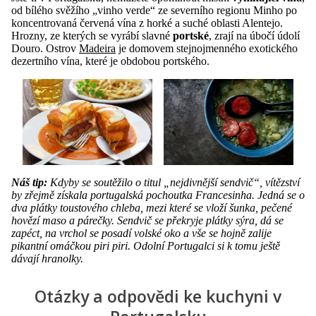
od bílého svěžího „vinho verde“ ze severního regionu Minho po
koncentrovaná červená vína z horké a suché oblasti Alentejo.
Hrozny, ze kterých se vyrábí slavné
portské
, zrají na úbočí údolí
Douro. Ostrov
Madeira
je domovem stejnojmenného exotického
dezertního vína, které je obdobou portského.
Náš tip:
Kdyby se soutěžilo o titul „nejdivnější sendvič“, vítězství
by zřejmě získala portugalská pochoutka Francesinha. Jedná se o
dva plátky toustového chleba, mezi které se vloží šunka, pečené
hovězí maso a párečky. Sendvič se překryje plátky sýra, dá se
zapéct, na vrchol se posadí volské oko a vše se hojně zalije
pikantní omáčkou piri piri. Odolní Portugalci si k tomu ještě
dávají hranolky.
Otázky a odpovědi ke kuchyni v