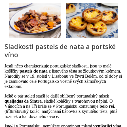
Sladkosti pasteis de nata a portské
víno
Jestli něco charakterizuje portugalské sladkosti, jsou to malé
košíčky
pasteis de nata
z listového těsta se žloutkovým krémem.
Narodily se v 19. století v
Lisabonu
ve čtvrti Belém, od té doby si
je zamilovalo celé Portugalsko včetně svých zámořských
exkolonií.
Ještě o pár století starší je další oblíbený portugalský mlsek
queijadas de Sintra
, sladké koláčky s tvarohovou náplní. O
Vánocích a na Tři krále se v Portugalsku konzumuje
bolo rei
,
(tří)královský koláč, nadýchaná bábovka z kynutého těsta, plná
rozinek a kandovaného ovoce.
Jste-li v Portugalsku, nemůžete opominout místní
vynikající vína
,