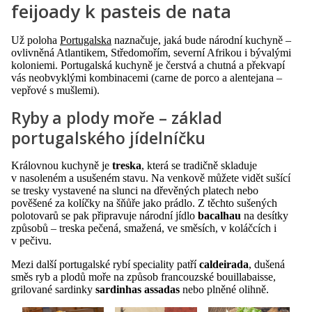
feijoady k pasteis de nata
Už poloha
Portugalska
naznačuje, jaká bude národní kuchyně –
ovlivněná Atlantikem, Středomořím, severní Afrikou i bývalými
koloniemi. Portugalská kuchyně je čerstvá a chutná a překvapí
vás neobvyklými kombinacemi (carne de porco a alentejana –
vepřové s mušlemi).
Ryby a plody moře – základ
portugalského jídelníčku
Královnou kuchyně je
treska
, která se tradičně skladuje
v nasoleném a usušeném stavu. Na venkově můžete vidět sušící
se tresky vystavené na slunci na dřevěných platech nebo
pověšené za kolíčky na šňůře jako prádlo. Z těchto sušených
polotovarů se pak připravuje národní jídlo
bacalhau
na desítky
způsobů – treska pečená, smažená, ve směsích, v koláčcích i
v pečivu.
Mezi další portugalské rybí speciality patří
caldeirada
, dušená
směs ryb a plodů moře na způsob francouzské bouillabaisse,
grilované sardinky
sardinhas assadas
nebo plněné olihně.