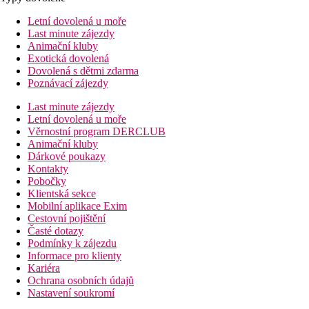
Letní dovolená u moře
Last minute zájezdy
Animační kluby
Exotická dovolená
Dovolená s dětmi zdarma
Poznávací zájezdy
Last minute zájezdy
Letní dovolená u moře
Věrnostní program DERCLUB
Animační kluby
Dárkové poukazy
Kontakty
Pobočky
Klientská sekce
Mobilní aplikace Exim
Cestovní pojištění
Časté dotazy
Podmínky k zájezdu
Informace pro klienty
Kariéra
Ochrana osobních údajů
Nastavení soukromí