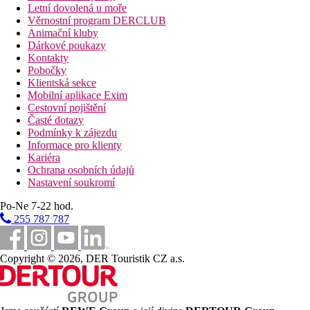
Letní dovolená u moře
Věrnostní program DERCLUB
Animační kluby
Dárkové poukazy
Kontakty
Pobočky
Klientská sekce
Mobilní aplikace Exim
Cestovní pojištění
Časté dotazy
Podmínky k zájezdu
Informace pro klienty
Kariéra
Ochrana osobních údajů
Nastavení soukromí
Po-Ne 7-22 hod.
255 787 787
Copyright © 2026, DER Touristik CZ a.s.