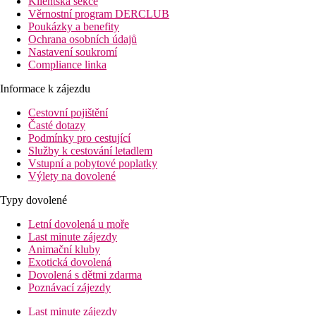
Klientská sekce
Věrnostní program DERCLUB
Poukázky a benefity
Ochrana osobních údajů
Nastavení soukromí
Compliance linka
Informace k zájezdu
Cestovní pojištění
Časté dotazy
Podmínky pro cestující
Služby k cestování letadlem
Vstupní a pobytové poplatky
Výlety na dovolené
Typy dovolené
Letní dovolená u moře
Last minute zájezdy
Animační kluby
Exotická dovolená
Dovolená s dětmi zdarma
Poznávací zájezdy
Last minute zájezdy