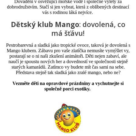
Dovádění v osvěžující mořské vodě i společné výlety za
dobrodružstvím. Stačí si jen vybrat, která z oblíbených destinací
vás s rodinou láká nejvíce.​
Dětský klub Mango
: dovolená, co
má šťávu!
Pestrobarevná a sladká jako tropické ovoce, taková je dovolená s
Mango klubem. Zábavu pro vaše zlatíčka nemusíte vymýšlet vy,
postarají se o ni naši zkušení animátoři. Děti nejen zabaví, ale
naučí je spoustu nových her a dovedností ve společnosti stejně
starých kamarádů. Zatímco vy budete mít čas sami na sebe.
Představa stejně tak sladká jako zralé mango, nebo ne?
Vezměte děti na opravdové prázdniny a vychutnejte si
společně porci exotiky.