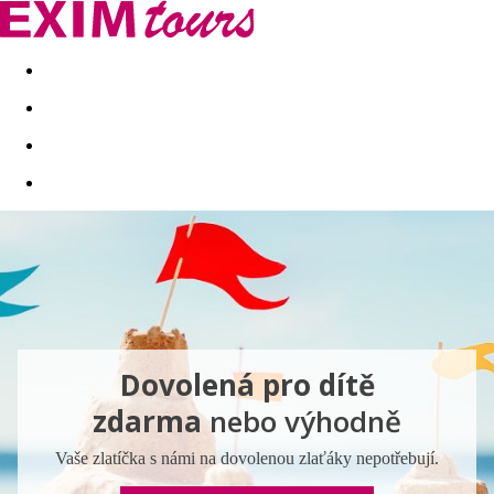
Akční nabídky
Last minute
First minute - Exotika a zim
Dovolená pro dítě
zdarma
nebo výhodně
Vaše zlatíčka s námi na dovolenou zlaťáky nepotřebují.