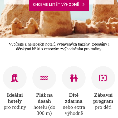
CHCEME LETĚT VÝHODNĚ
Vybírejte z nejlepších hotelů vybavených bazény, tobogány i
dětskými hřišti s cenovým zvýhodněním pro rodiny.
Ideální
Pláž na
Dítě
Zábavní
hotely
dosah
zdarma
program
pro rodiny
hotelu (do
nebo extra
pro děti
300 m)
výhodně