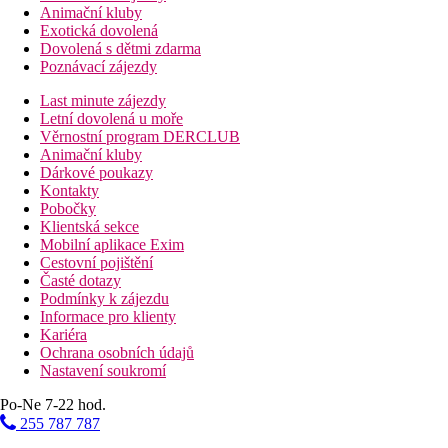
Animační kluby
Exotická dovolená
Dovolená s dětmi zdarma
Poznávací zájezdy
Last minute zájezdy
Letní dovolená u moře
Věrnostní program DERCLUB
Animační kluby
Dárkové poukazy
Kontakty
Pobočky
Klientská sekce
Mobilní aplikace Exim
Cestovní pojištění
Časté dotazy
Podmínky k zájezdu
Informace pro klienty
Kariéra
Ochrana osobních údajů
Nastavení soukromí
Po-Ne 7-22 hod.
255 787 787