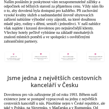
Naším posláním je poskytnout vám nezapomenutelné zážitky a
odpočinek od běžných starostí za přijatelnou cenu. Vždy nám šlo
o to, aby dovolená byla dostupná pro každého. Při zachování
vysoké kvality služeb a nadstandardní úrovně ubytovacích
zařízení nabízíme výhodné ceny zájezdů, na které dosáhnou
mladé páry, rodiny s dětmi, senioři i jednotlivci. V naší nabídce
však najdete i luxusní dovolenou pro nejnáročnější klienty.
Všechny hotely pečlivě vybíráme na základě mnohaletých
znalostí místních poměrů a ve spolupráci s osvědčenými
zahraničními partnery.
Jsme jedna z největších cestovních
kanceláří v Česku
Dovolenou pro vás zařizujeme již od roku 1993. Během naší
existence jsme se postupně vypracovali na jednu z největších
cestovních kanceláří u nás. Působíme nejen v České republice, ale
také v Polsku, na Slovensku, v Maďarsku a v Rumunsku. Od