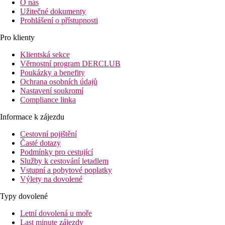
O nás
Užitečné dokumenty
Prohlášení o přístupnosti
Pro klienty
Klientská sekce
Věrnostní program DERCLUB
Poukázky a benefity
Ochrana osobních údajů
Nastavení soukromí
Compliance linka
Informace k zájezdu
Cestovní pojištění
Časté dotazy
Podmínky pro cestující
Služby k cestování letadlem
Vstupní a pobytové poplatky
Výlety na dovolené
Typy dovolené
Letní dovolená u moře
Last minute zájezdy