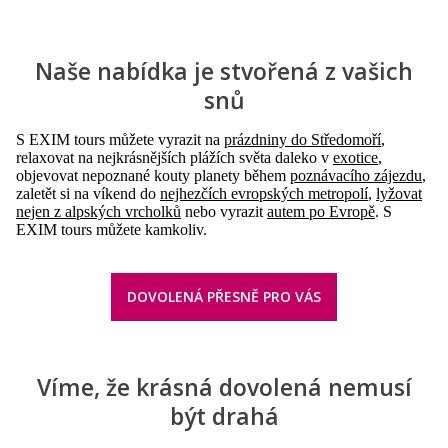
Naše nabídka je stvořená z vašich
snů
S EXIM tours můžete vyrazit na
prázdniny do Středomoří
,
relaxovat na nejkrásnějších plážích světa daleko v
exotice
,
objevovat nepoznané kouty planety během
poznávacího zájezdu
,
zaletět si na víkend do
nejhezčích evropských metropolí
,
lyžovat
nejen z alpských vrcholků
nebo vyrazit
autem po Evropě
. S
EXIM tours můžete kamkoliv.
DOVOLENÁ PŘESNĚ PRO VÁS
Víme, že krásná dovolená nemusí
být drahá