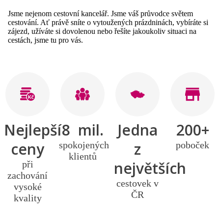
Jsme nejenom cestovní kancelář. Jsme váš průvodce světem
cestování. Ať právě sníte o vytoužených prázdninách, vybíráte si
zájezd, užíváte si dovolenou nebo řešíte jakoukoliv situaci na
cestách, jsme tu pro vás.
Nejlepší
8 mil.
Jedna
200+
ceny
z
spokojených
poboček
klientů
největších
při
zachování
cestovek v
vysoké
ČR
kvality