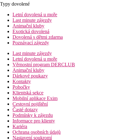
Typy dovolené
Letní dovolená u moře
Last minute zájezdy
Animační kluby
Exotická dovolená
Dovolená s dětmi zdarma
Poznávací zájezdy
Last minute zájezdy
Letní dovolená u moře
Věrnostní program DERCLUB
Animační kluby
Dárkové poukazy
Kontakty
Pobočky
Klientská sekce
Mobilní aplikace Exim
Cestovní pojištění
Časté dotazy
Podmínky k zájezdu
Informace pro klienty
Kariéra
Ochrana osobních údajů
Nastavení soukromí