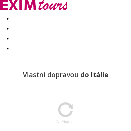
Akční nabídky
Last minute
First minute - Exotika a zim
Vlastní dopravou
do Itálie
Načítám...