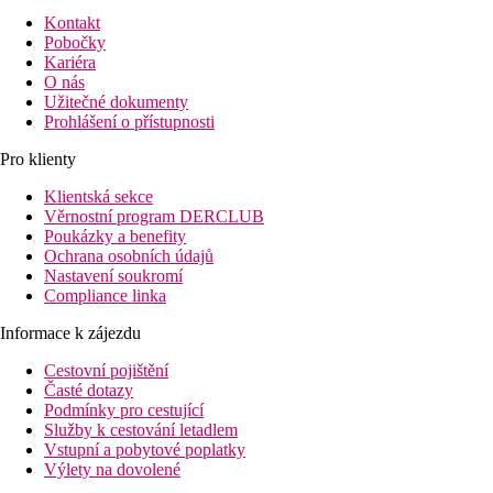
Kontakt
Pobočky
Kariéra
O nás
Užitečné dokumenty
Prohlášení o přístupnosti
Pro klienty
Klientská sekce
Věrnostní program DERCLUB
Poukázky a benefity
Ochrana osobních údajů
Nastavení soukromí
Compliance linka
Informace k zájezdu
Cestovní pojištění
Časté dotazy
Podmínky pro cestující
Služby k cestování letadlem
Vstupní a pobytové poplatky
Výlety na dovolené