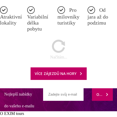
Pro
Od
Atraktivní
Variabilní
milovníky
jara až do
lokality
délka
turistiky
podzimu
pobytu
Načítám...
VÍCE ZÁJEZDŮ NA HORY
Nejlepší nabídky
ODEBÍRAT
do vašeho e-mailu
O EXIM tours