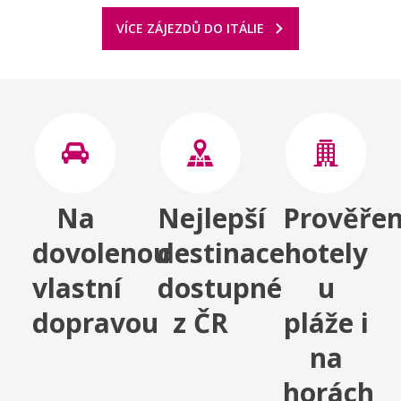
VÍCE ZÁJEZDŮ DO ITÁLIE
Na
Nejlepší
Prověře
dovolenou
destinace
hotely
vlastní
dostupné
u
dopravou
z ČR
pláže i
na
horách