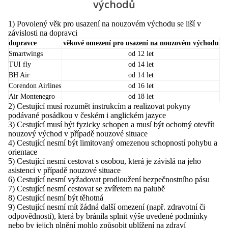
východů
1) Povolený věk pro usazení na nouzovém východu se liší v
závislosti na dopravci
dopravce
věkové omezení pro usazení na nouzovém východu
Smartwings
od 12 let
TUI fly
od 14 let
BH Air
od 14 let
Corendon Airlines
od 16 let
Air Montenegro
od 18 let
2) Cestující musí rozumět instrukcím a realizovat pokyny
podávané posádkou v českém i anglickém jazyce
3) Cestující musí být fyzicky schopen a musí být ochotný otevřít
nouzový východ v případě nouzové situace
4) Cestující nesmí být limitovaný omezenou schopností pohybu a
orientace
5) Cestující nesmí cestovat s osobou, která je závislá na jeho
asistenci v případě nouzové situace
6) Cestující nesmí vyžadovat prodloužení bezpečnostního pásu
7) Cestující nesmí cestovat se zvířetem na palubě
8) Cestující nesmí být těhotná
9) Cestující nesmí mít žádná další omezení (např. zdravotní či
odpovědnosti), která by bránila splnit výše uvedené podmínky
nebo by jejich plnění mohlo způsobit ublížení na zdraví