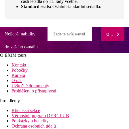
části letadla do 11. řady včetně.
Standard seats:
Ostatní standardní sedadla.
Nejlepší nabídky
ODEBÍRAT
do vašeho e-mailu
O EXIM tours
Kontakt
Pobočky
Kariéra
O nás
Užitečné dokumenty
Prohlášení o přístupnosti
Pro klienty
Klientská sekce
Věrnostní program DERCLUB
Poukázky a benefity
Ochrana osobních údajů