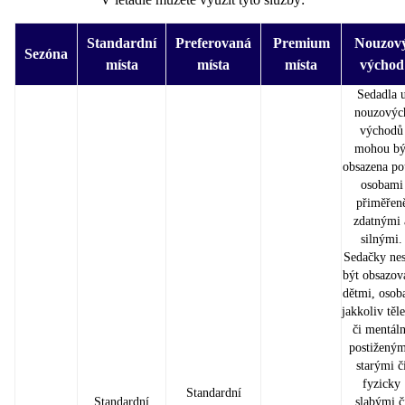
Standardní
Preferovaná
Premium
Nouzov
Sezóna
místa
místa
místa
východ
Sedadla 
nouzovýc
východů
mohou bý
obsazena po
osobami
přiměřen
zdatnými 
silnými.
Sedačky ne
být obsazov
dětmi, osob
jakkoliv těl
či mentál
postiženým
starými č
fyzicky
Standardní
Standardní
slabými č