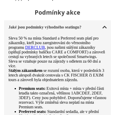
Podmínky akce
Jaké jsou podmínky výhodného seatingu?
Sleva 50 % na místa Standard a Preferred seats platí pro
zákazníky, kteří jsou zaregistrováni do věrnostního
programu
DERCLUB
, jsou našimi stálými zákazníky
(splňují podmínky balíčku CARE a COMFORT) a zároveň
cestují na vybraných letech se společností Smartwings.
Sleva se vztahuje pouze na zájezdy s odletem za 60 dní a
více.
Stálým zákazníkem
se rozumí osoba, která v posledních 3
letech alespoň dvakrát cestovala s CK FISCHER či EXIM
tours a zároveň byla objednatelem zájezdu.
Premium seats:
Exitová místa + místa v přední části
letadla takto označená, většinou 1ABCDEF, 2DEF,
3DEF). Ceny jsou pohyblivé. Doporučujeme včasnou
rezervaci. Výše zmíněná sleva neplatí na místa
Premium seats.
Preferred seats:
Standardní sedadla, ale v přední