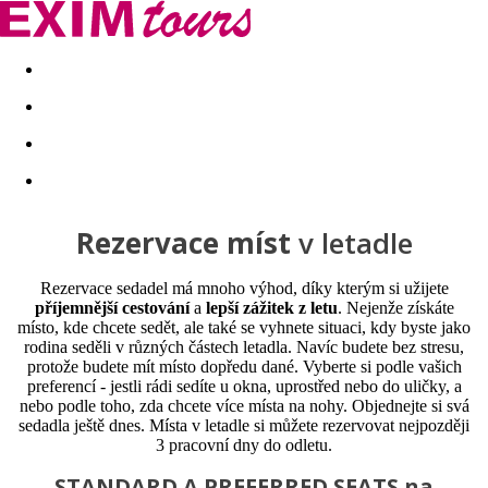
Akční nabídky
Last minute
First minute - Exotika a zim
Rezervace míst
v letadle
Rezervace sedadel má mnoho výhod, díky kterým si užijete
příjemnější cestování
a
lepší zážitek z letu
. Nejenže získáte
místo, kde chcete sedět, ale také se vyhnete situaci, kdy byste jako
rodina seděli v různých částech letadla. Navíc budete bez stresu,
protože budete mít místo dopředu dané. Vyberte si podle vašich
preferencí - jestli rádi sedíte u okna, uprostřed nebo do uličky, a
nebo podle toho, zda chcete více místa na nohy. Objednejte si svá
sedadla ještě dnes. Místa v letadle si můžete rezervovat nejpozději
3 pracovní dny do odletu.
STANDARD A PREFERRED SEATS na