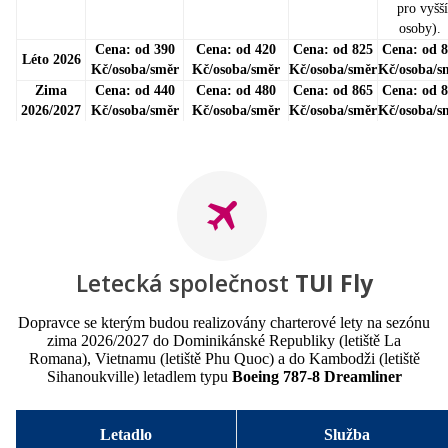
pro vyšší
osoby).
Cena: od 390
Cena: od 420
Cena: od 825
Cena: od 
Léto 2026
Kč/osoba/směr
Kč/osoba/směr
Kč/osoba/směr
Kč/osoba/s
Zima
Cena: od 440
Cena: od 480
Cena: od 865
Cena: od 
2026/2027
Kč/osoba/směr
Kč/osoba/směr
Kč/osoba/směr
Kč/osoba/s
Letecká společnost
TUI Fly
Dopravce se kterým budou realizovány charterové lety na sezónu
zima 2026/2027 do Dominikánské Republiky (letiště La
Romana), Vietnamu (letiště Phu Quoc) a do Kambodži (letiště
Sihanoukville) letadlem typu
Boeing 787-8 Dreamliner
Letadlo
Služba