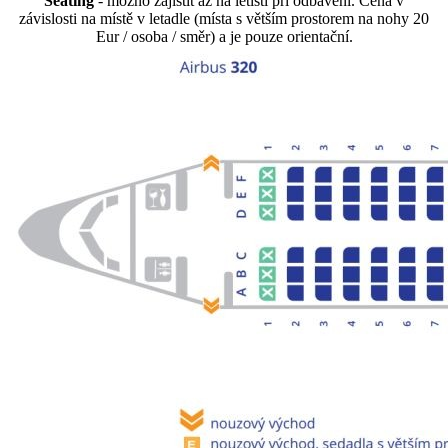
Seating
- možno zajistit až na letišti při odbavení. Cena v
závislosti na místě v letadle (místa s větším prostorem na nohy 20
Eur / osoba / směr) a je pouze orientační.