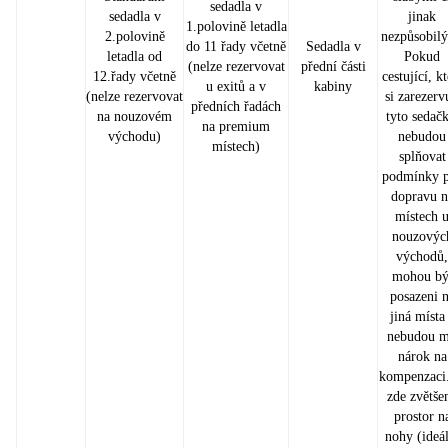
sedadla v
sedadla v
jinak
1.polovině letadla
2.polovině
nezpůsobil
do 11 řady včetně
Sedadla v
letadla od
Pokud
(nelze rezervovat
přední části
12.řady včetně
cestující, kt
u exitů a v
kabiny
(nelze rezervovat
si zarezerv
předních řadách
na nouzovém
tyto sedačk
na premium
východu)
nebudou
místech)
splňovat
podmínky 
dopravu n
místech 
nouzovýc
východů,
mohou bý
posazeni 
jiná místa
nebudou m
nárok na
kompenzaci.
zde zvětše
prostor n
nohy (ideál