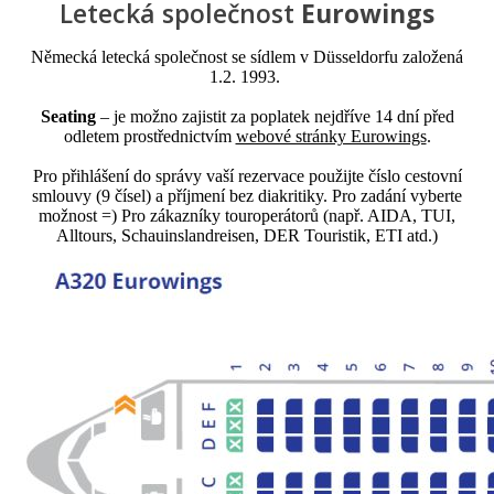
Letecká společnost
Eurowings
Německá letecká společnost se sídlem v Düsseldorfu založená
1.2. 1993.
Seating
– je možno zajistit za poplatek nejdříve 14 dní před
odletem prostřednictvím
webové stránky Eurowings
.
Pro přihlášení do správy vaší rezervace použijte číslo cestovní
smlouvy (9 čísel) a příjmení bez diakritiky. Pro zadání vyberte
možnost =) Pro zákazníky touroperátorů (např. AIDA, TUI,
Alltours, Schauinslandreisen, DER Touristik, ETI atd.)