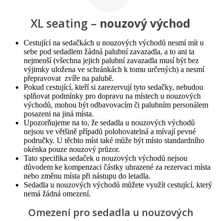
XL seating –
nouzový východ
Cestující na sedačkách u nouzových východů nesmí mít u
sebe pod sedadlem žádná palubní zavazadla, a to ani ta
nejmenší (všechna jejich palubní zavazadla musí být bez
výjimky uložena ve schránkách k tomu určených) a nesmí
přepravovat zvíře na palubě.
Pokud cestující, kteří si zarezervují tyto sedačky, nebudou
splňovat podmínky pro dopravu na místech u nouzových
východů, mohou být odbavovacím či palubním personálem
posazeni na jiná místa.
Upozorňujeme na to, že sedadla u nouzových východů
nejsou ve většině případů polohovatelná a mívají pevné
područky. U těchto míst také může být místo standardního
okénka pouze nouzový průzor.
Tato specifika sedaček u nouzových východů nejsou
důvodem ke kompenzaci částky uhrazené za rezervaci místa
nebo změnu místa při nástupu do letadla.
Sedadla u nouzových východů můžete využít cestující, který
nemá žádná omezení.
Omezení pro sedadla u nouzových