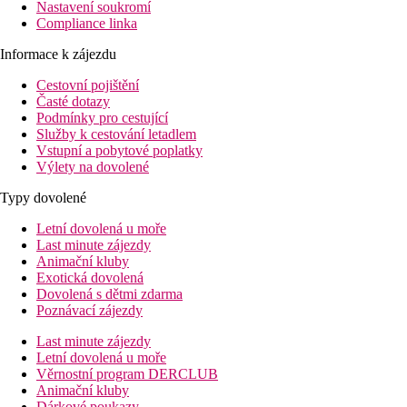
Nastavení soukromí
Compliance linka
Informace k zájezdu
Cestovní pojištění
Časté dotazy
Podmínky pro cestující
Služby k cestování letadlem
Vstupní a pobytové poplatky
Výlety na dovolené
Typy dovolené
Letní dovolená u moře
Last minute zájezdy
Animační kluby
Exotická dovolená
Dovolená s dětmi zdarma
Poznávací zájezdy
Last minute zájezdy
Letní dovolená u moře
Věrnostní program DERCLUB
Animační kluby
Dárkové poukazy