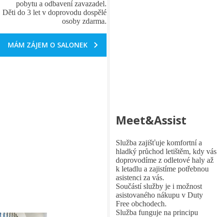
pobytu a odbavení zavazadel.
Děti do 3 let v doprovodu dospělé
osoby zdarma.
MÁM ZÁJEM O SALONEK
Meet&Assist
Služba zajišťuje komfortní a
hladký průchod letištěm, kdy vás
doprovodíme z odletové haly až
k letadlu a zajistíme potřebnou
asistenci za vás.
Součástí služby je i možnost
asistovaného nákupu v Duty
Free obchodech.
Služba funguje na principu