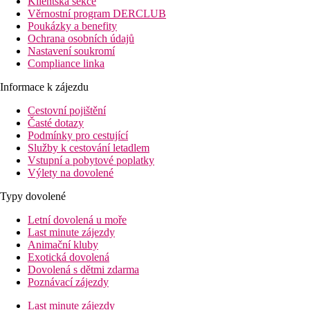
Klientská sekce
Věrnostní program DERCLUB
Poukázky a benefity
Ochrana osobních údajů
Nastavení soukromí
Compliance linka
Informace k zájezdu
Cestovní pojištění
Časté dotazy
Podmínky pro cestující
Služby k cestování letadlem
Vstupní a pobytové poplatky
Výlety na dovolené
Typy dovolené
Letní dovolená u moře
Last minute zájezdy
Animační kluby
Exotická dovolená
Dovolená s dětmi zdarma
Poznávací zájezdy
Last minute zájezdy