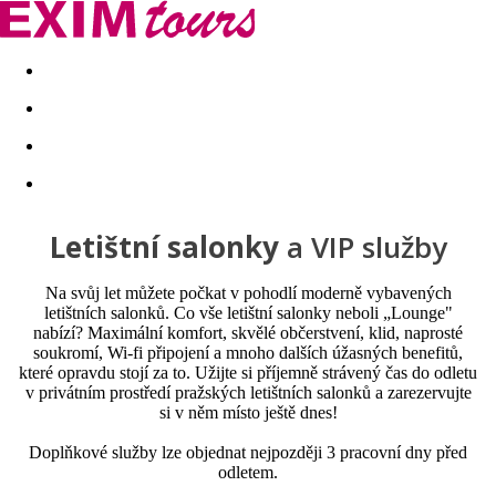
Akční nabídky
Last minute
First minute - Exotika a zim
Letištní salonky
a VIP služby
Na svůj let můžete počkat v pohodlí moderně vybavených
letištních salonků. Co vše letištní salonky neboli „Lounge"
nabízí? Maximální komfort, skvělé občerstvení, klid, naprosté
soukromí, Wi-fi připojení a mnoho dalších úžasných benefitů,
které opravdu stojí za to. Užijte si příjemně strávený čas do odletu
v privátním prostředí pražských letištních salonků a zarezervujte
si v něm místo ještě dnes!
Doplňkové služby lze objednat nejpozději 3 pracovní dny před
odletem.