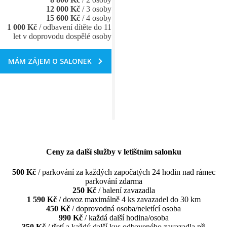
12 000 Kč
/ 3 osoby
15 600 Kč
/ 4 osoby
1 000 Kč
/ odbavení dítěte do 11
let v doprovodu dospělé osoby
MÁM ZÁJEM O SALONEK
Ceny za další služby v letištním salonku
500 Kč
/ parkování za každých započatých 24 hodin nad rámec
parkování zdarma
250 Kč
/ balení zavazadla
1 590 Kč
/ dovoz maximálně 4 ks zavazadel do 30 km
450 Kč
/ doprovodná osoba/neletící osoba
990 Kč
/ každá další hodina/osoba
350 Kč
/ třetí a každý další kus odbaveného zavazadla při