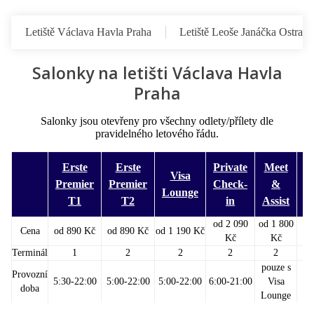
Letiště Václava Havla Praha
Letiště Leoše Janáčka Ostrava
Salonky na letišti Václava Havla
Praha
Salonky jsou otevřeny pro všechny odlety/přílety dle
pravidelného letového řádu.
Erste
Erste
Private
Meet
Visa
Premier
Premier
Check-
&
Lounge
C
T1
T2
in
Assist
od 2 090
od 1 800
Cena
od 890 Kč
od 890 Kč
od 1 190 Kč
o
Kč
Kč
Terminál
1
2
2
2
2
pouze s
Provozní
5:30-22:00
5:00-22:00
5:00-22:00
6:00-21:00
Visa
doba
Lounge