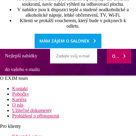
soukromí, navíc nabízí výhled na odbavovací plochu.
V nabídce jsou k dispozici teplé a studené nealkoholické a
alkoholické nápoje, lehké občerstvení, TV, Wi-Fi.
Klienti se prokáží voucherem, který bude v pokynech k
odletu.
MÁM ZÁJEM O SALONEK
Nejlepší nabídky
ODEBÍRAT
do vašeho e-mailu
O EXIM tours
Kontakt
Pobočky
Kariéra
O nás
Užitečné dokumenty
Prohlášení o přístupnosti
Pro klienty