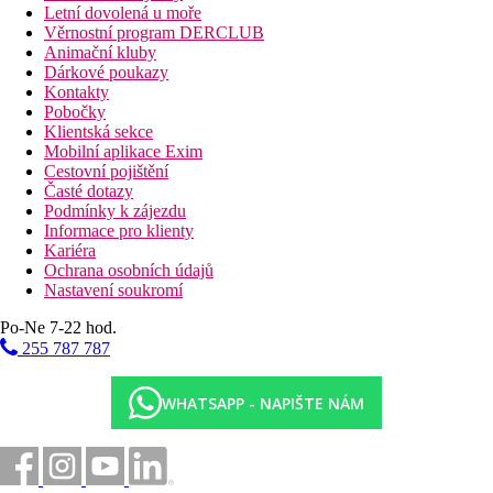
Letní dovolená u moře
Věrnostní program DERCLUB
Animační kluby
Dárkové poukazy
Kontakty
Pobočky
Klientská sekce
Mobilní aplikace Exim
Cestovní pojištění
Časté dotazy
Podmínky k zájezdu
Informace pro klienty
Kariéra
Ochrana osobních údajů
Nastavení soukromí
Po-Ne 7-22 hod.
255 787 787
WHATSAPP - NAPIŠTE NÁM