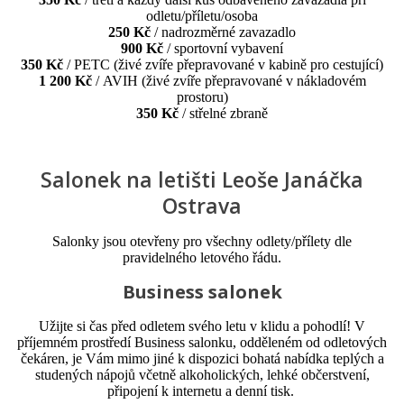
odletu/příletu/osoba
250 Kč
/ nadrozměrné zavazadlo
900 Kč
/ sportovní vybavení
350 Kč
/ PETC (živé zvíře přepravované v kabině pro cestující)
1 200 Kč
/ AVIH (živé zvíře přepravované v nákladovém
prostoru)
350 Kč
/ střelné zbraně
Salonek na letišti Leoše Janáčka
Ostrava
Salonky jsou otevřeny pro všechny odlety/přílety dle
pravidelného letového řádu.
Business salonek
Užijte si čas před odletem svého letu v klidu a pohodlí! V
příjemném prostředí Business salonku, odděleném od odletových
čekáren, je Vám mimo jiné k dispozici bohatá nabídka teplých a
studených nápojů včetně alkoholických, lehké občerstvení,
připojení k internetu a denní tisk.