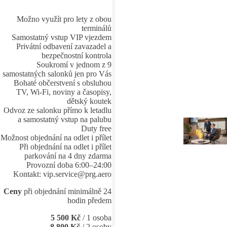
Možno využít pro lety z obou
terminálů
Samostatný vstup VIP vjezdem
Privátní odbavení zavazadel a
bezpečnostní kontrola
Soukromí v jednom z 9
samostatných salonků jen pro Vás
Bohaté občerstvení s obsluhou
TV, Wi-Fi, noviny a časopisy,
dětský koutek
Odvoz ze salonku přímo k letadlu
a samostatný vstup na palubu
Duty free
Možnost objednání na odlet i přílet
Při objednání na odlet i přílet
parkování na 4 dny zdarma
Provozní doba 6:00
–
24:00
Kontakt: vip.service@prg.aero
Ceny
při objednání minimálně 24
hodin předem
5 500 Kč
/ 1 osoba
8 800 Kč
/ 2 osoby