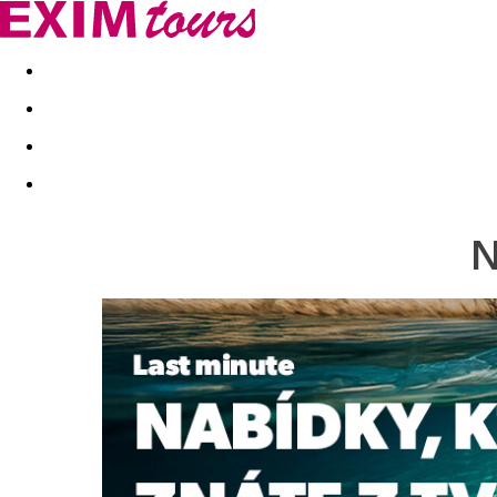
Akční nabídky
Last minute
First minute - Exotika a zim
N