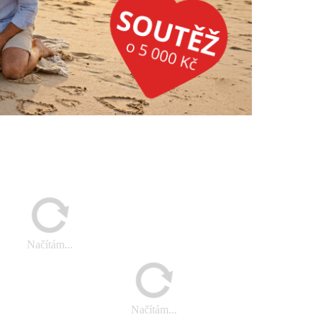
Načítám...
Načítám...