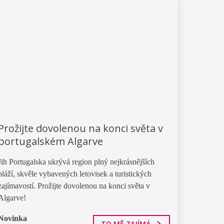
Prožijte dovolenou na konci světa v
portugalském Algarve
Jih Portugalska ukrývá region plný nejkrásnějších
pláží, skvěle vybavených letovisek a turistických
zajímavostí. Prožijte dovolenou na konci světa v
Algarve!
Novinka
TO MĚ ZAJÍMÁ