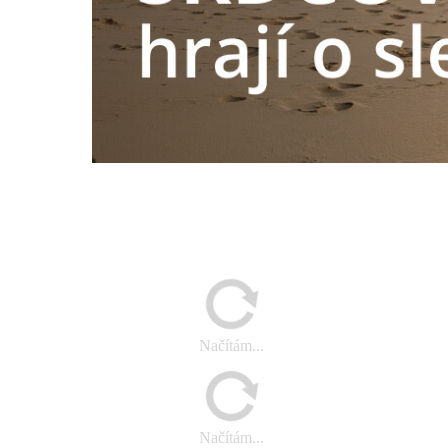
Načítám...
Načítám...