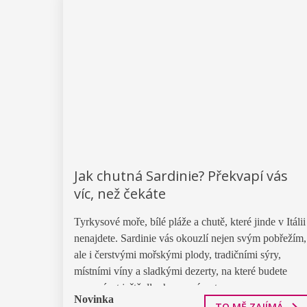
Jak chutná Sardinie? Překvapí vás
víc, než čekáte
Tyrkysové moře, bílé pláže a chutě, které jinde v Itálii
nenajdete. Sardinie vás okouzlí nejen svým pobřežím,
ale i čerstvými mořskými plody, tradičními sýry,
místními víny a sladkými dezerty, na které budete
vzpomínat ještě dlouho po návratu.
Novinka
TO MĚ ZAJÍMÁ