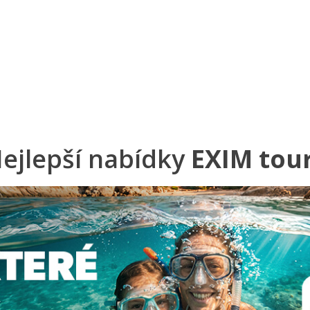
a u moře
Animační kluby
First minute – Léto 2027
Vě
ejlepší nabídky
EXIM tou