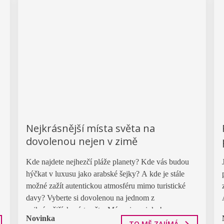
Nejkrásnější místa světa na
dovolenou nejen v zimě
Kde najdete nejhezčí pláže planety? Kde vás budou
hýčkat v luxusu jako arabské šejky? A kde je stále
možné zažít autentickou atmosféru mimo turistické
davy? Vyberte si dovolenou na jednom z
nejkrásnějších míst světa. Máme i novinky!
Novinka
TO MĚ ZAJÍMÁ