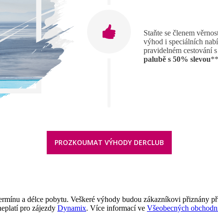
Staňte se členem věrno
výhod i speciálních nab
pravidelném cestování s
palubě s 50% slevou
**
PROZKOUMAT VÝHODY DERCLUB
 termínu a délce pobytu. Veškeré výhody budou zákazníkovi přiznány př
neplatí pro zájezdy
Dynamix
. Více informací ve
Všeobecných obchodn