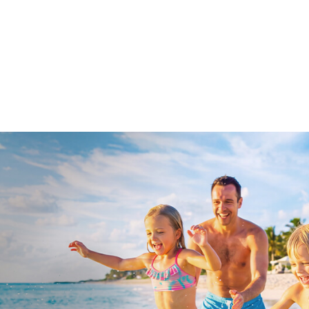
a u moře
Animační kluby
First minute – Léto 2027
Vě