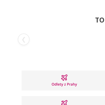
TO
❮
Řecko
Šp