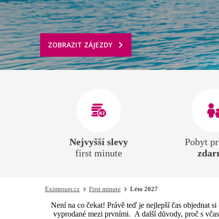
ZOBRAZIT ZÁJEZDY
Nejvyšší slevy
Pobyt
p
first minute
zdar
Eximtours.cz
First minute
Léto 2027
Není na co čekat! Právě teď je nejlepší čas objednat s
vyprodané mezi prvními. A další důvody, proč s včas