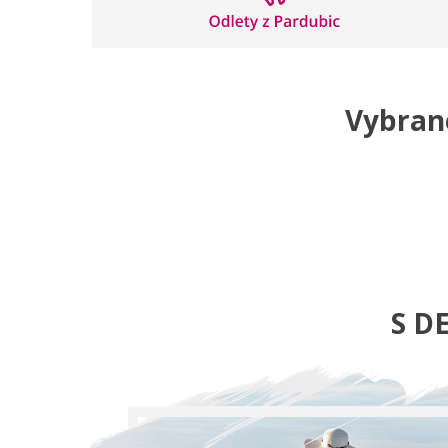
Vybran
S D