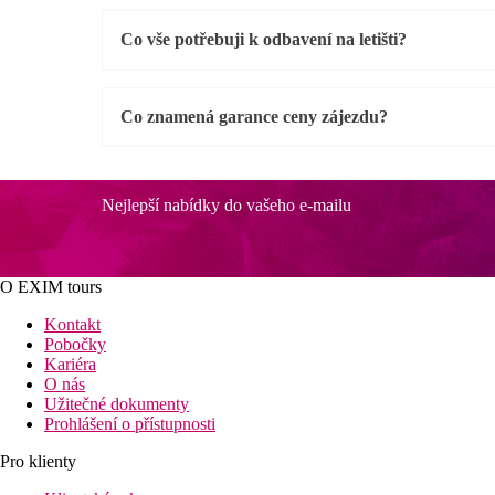
Co vše potřebuji k odbavení na letišti?
Co znamená garance ceny zájezdu?
Nejlepší nabídky do vašeho e-mailu
O EXIM tours
Kontakt
Pobočky
Kariéra
O nás
Užitečné dokumenty
Prohlášení o přístupnosti
Pro klienty