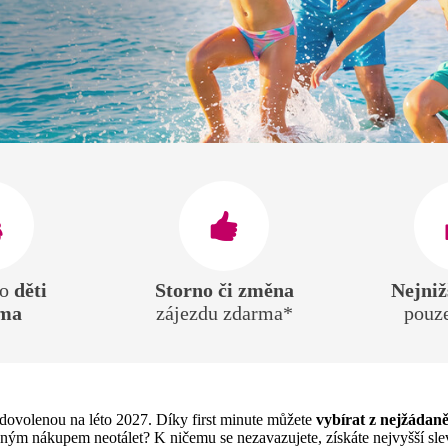
ro
děti
Storno či změna
Nejniž
ma
zájezdu zdarma*
pouz
i dovolenou na léto 2027. Díky first minute můžete
vybírat z nejžádaně
ným nákupem neotálet? K ničemu se nezavazujete, získáte nejvyšší slev