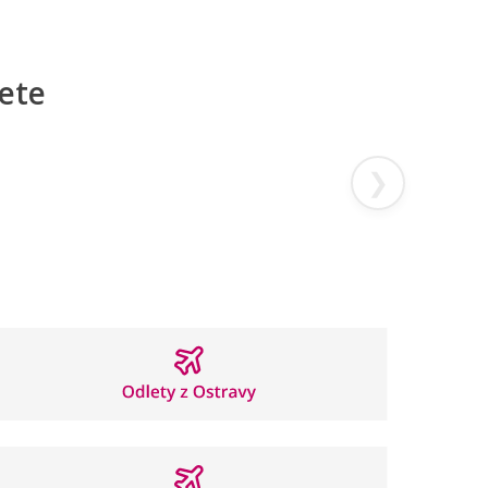
jete
❯
Itálie
Albánie