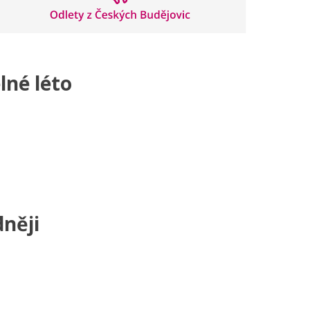
né léto
něji