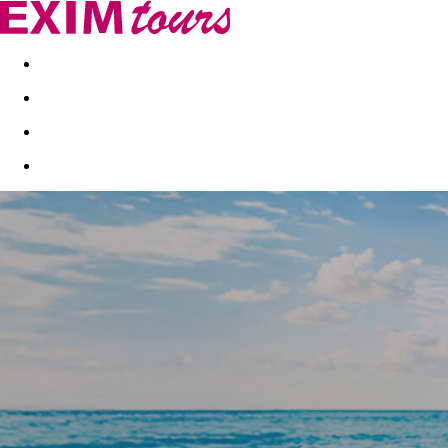
Akční nabídky
Last minute
First minute - Exotika a zim