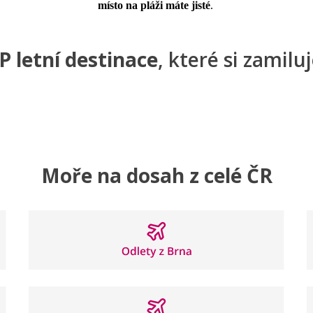
místo na pláži máte jisté
.
P letní destinace
, které si zamilu
anělsko
Turecko
Moře na dosah z celé ČR