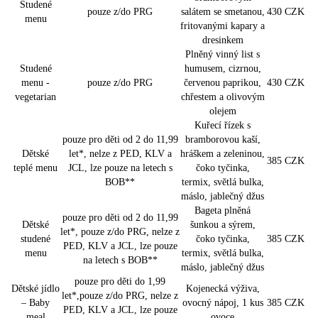
Studené
pouze z/do PRG
salátem se smetanou,
430 CZK
menu
fritovanými kapary a
dresinkem
Plněný vinný list s
Studené
humusem, cizrnou,
menu -
pouze z/do PRG
červenou paprikou,
430 CZK
vegetarian
chřestem a olivovým
olejem
Kuřecí řízek s
pouze pro děti od 2 do 11,99
bramborovou kaší,
Dětské
let*, nelze z PED, KLV a
hráškem a zeleninou,
385 CZK
teplé menu
JCL, lze pouze na letech s
čoko tyčinka,
BOB**
termix, světlá bulka,
máslo, jablečný džus
Bageta plněná
pouze pro děti od 2 do 11,99
Dětské
šunkou a sýrem,
let*, pouze z/do PRG, nelze z
studené
čoko tyčinka,
385 CZK
PED, KLV a JCL, lze pouze
menu
termix, světlá bulka,
na letech s BOB**
máslo, jablečný džus
pouze pro děti do 1,99
Dětské jídlo
Kojenecká výživa,
let*,pouze z/do PRG, nelze z
– Baby
ovocný nápoj, 1 kus
385 CZK
PED, KLV a JCL, lze pouze
meal
ovoce