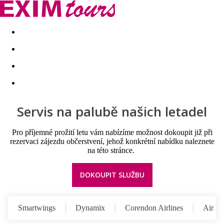
Akční nabídky
Last minute
First minute - Exotika a zim
Servis na palubě našich letadel
Pro příjemné prožití letu vám nabízíme možnost dokoupit již při
rezervaci zájezdu občerstvení, jehož konkrétní nabídku naleznete
na této stránce.
DOKOUPIT SLUŽBU
Smartwings
Dynamix
Corendon Airlines
Air M