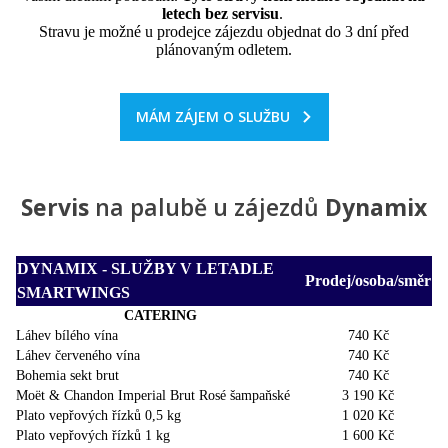
letech bez servisu
.
Stravu je možné u prodejce zájezdu objednat do 3 dní před
plánovaným odletem.
MÁM ZÁJEM O SLUŽBU
Servis
na palubě u zájezdů
Dynamix
DYNAMIX - SLUŽBY V LETADLE
Prodej/osoba/směr
SMARTWINGS
CATERING
Láhev bílého vína
740 Kč
Láhev červeného vína
740 Kč
Bohemia sekt brut
740 Kč
Moët & Chandon Imperial Brut Rosé šampaňské
3 190 Kč
Plato vepřových řízků 0,5 kg
1 020 Kč
Plato vepřových řízků 1 kg
1 600 Kč