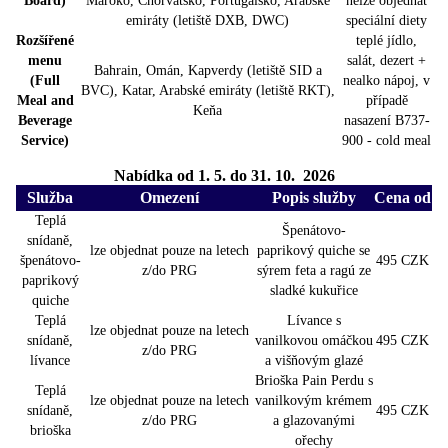
Board)
Maroko, Chorvatsko, Portugalsko, Arabské
nelze objednat
emiráty (letiště DXB, DWC)
speciální diety
Rozšířené
teplé jídlo,
menu
salát, dezert +
Bahrain, Omán, Kapverdy (letiště SID a
(Full
nealko nápoj, v
BVC), Katar, Arabské emiráty (letiště RKT),
Meal and
případě
Keňa
Beverage
nasazení B737-
Service)
900 - cold meal
Nabídka od 1. 5. do 31. 10. 2026
Služba
Omezení
Popis služby
Cena od
Teplá
Špenátovo-
snídaně,
lze objednat pouze na letech
paprikový quiche se
špenátovo-
495 CZK
z/do PRG
sýrem feta a ragú ze
paprikový
sladké kukuřice
quiche
Teplá
Lívance s
lze objednat pouze na letech
snídaně,
vanilkovou omáčkou
495 CZK
z/do PRG
lívance
a višňovým glazé
Brioška Pain Perdu s
Teplá
lze objednat pouze na letech
vanilkovým krémem
snídaně,
495 CZK
z/do PRG
a glazovanými
brioška
ořechy