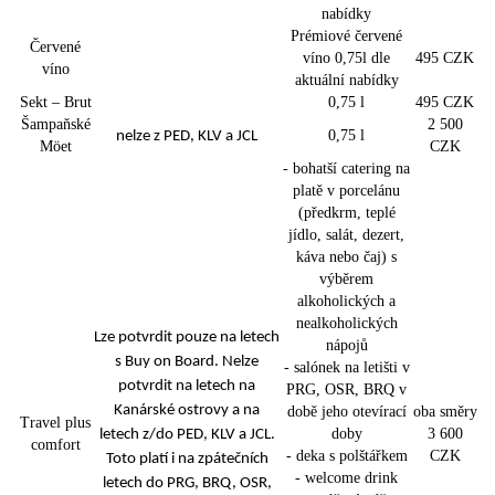
nabídky
Prémiové červené
Červené
víno 0,75l dle
495 CZK
víno
aktuální nabídky
Sekt – Brut
0,75 l
495 CZK
Šampaňské
2 500
0,75 l
nelze z PED, KLV a JCL
Möet
CZK
- bohatší catering na
platě v porcelánu
(předkrm, teplé
jídlo, salát, dezert,
káva nebo čaj) s
výběrem
alkoholických a
nealkoholických
Lze potvrdit pouze na letech
nápojů
s Buy on Board. Nelze
- salónek na letišti v
potvrdit na letech na
PRG, OSR, BRQ v
Kanárské ostrovy a na
době jeho otevírací
oba směry
Travel plus
doby
3 600
letech z/do PED, KLV a JCL.
comfort
- deka s polštářkem
CZK
Toto platí i na zpátečních
- welcome drink
letech do PRG, BRQ, OSR,