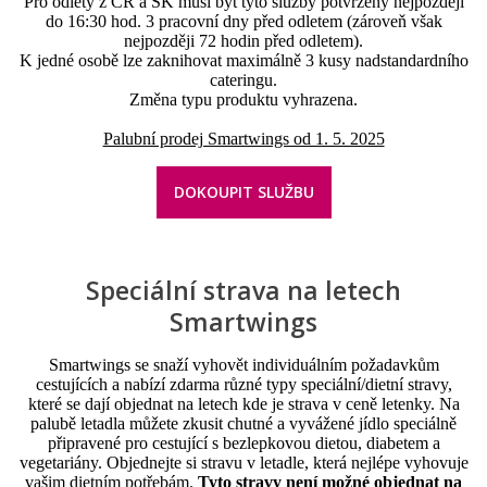
Pro odlety z ČR a SK musí být tyto služby potvrzeny nejpozději
do 16:30 hod. 3 pracovní dny před odletem (zároveň však
nejpozději 72 hodin před odletem).
K jedné osobě lze zaknihovat maximálně 3 kusy nadstandardního
cateringu.
Změna typu produktu vyhrazena.
Palubní prodej Smartwings od 1. 5. 2025
DOKOUPIT SLUŽBU
Speciální strava
na letech
Smartwings
Smartwings se snaží vyhovět individuálním požadavkům
cestujících a nabízí zdarma různé typy speciální/dietní stravy,
které se dají objednat na letech kde je strava v ceně letenky. Na
palubě letadla můžete zkusit chutné a vyvážené jídlo speciálně
připravené pro cestující s bezlepkovou dietou, diabetem a
vegetariány. Objednejte si stravu v letadle, která nejlépe vyhovuje
vašim dietním potřebám.
Tyto stravy není možné objednat na