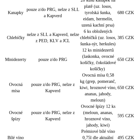
20 kusů kanapek na
platě (uz. losos,
pouze z/do PRG, nelze z SLL
Kanapky
tyrolská šunka,
680 CZK
a Kapverd
eidam, hermelín,
uzená kachní prsa)
6 ks obložených
nelze z SLL a Kapverd, nelze
Chlebíčky
chlebíčků (uz. losos,
385 CZK
z PED, KLV a JCL
šunka-sýr, herkules)
12 ks minidezertů
(laskonka, ovocné
Minidezerty
pouze z/do PRG
650 CZK
košíčky, čokoládové
košíčky)
Ovocná mísa 0,58
kg (grep, pomeranč,
Ovocná
pouze z/do PRG, nelze z
kiwi, hroznové víno,
650 CZK
mísa
Kapverd
ananas, jahody,
meloun)
Ovocné špízy 12 ks
Ovocné
pouze z/do PRG, nelze z
(meloun, ananas,
595 CZK
špízy
Kapverd
hroznové víno,
jahody, kiwi)
Prémiové bílé víno
Bílé víno
0,75l dle aktuální
495 CZK