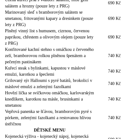
690 Kč
salátem a hrozny (pouze lety z PRG)
Marinovaný sleď s bramborovým salátem se
smetanou, fritovanými kapary a dresinkem (pouze
690 Kč
lety z PRG)
Plněný vinný list s humusem, cizrnou, červenou
paprikou, chřestem a olivovým olejem (pouze lety
690 Kč
z PRG)
Konfitované kachní stehno s omáčkou z červeného
zelí, bramborovou rolkou plněnou špenátem a
740 Kč
pečeným pastinákem
Kuřecí steak s bylinkami, kapustou v máslové
740 Kč
emulzi, karotkou a špeclemi
Grilovaný sýr Halloumi s pyré batátů, brokolicí v
740 Kč
máslové emulzi a zelenými fazolkami
Hovězí líčka se svíčkovou omáčkou, karlovarským
knedlíkem, karotkou na másle, brusinkami a
740 Kč
smetanou
Vepřová panenka se šťávou, bramborovým pyré s
pórkem, zelenými fazolkami a restovanou hlívou
740 Kč
ústřičnou
DĚTSKÉ MENU
Kojenecká výživa - kojenecký nápoj, kojenecká