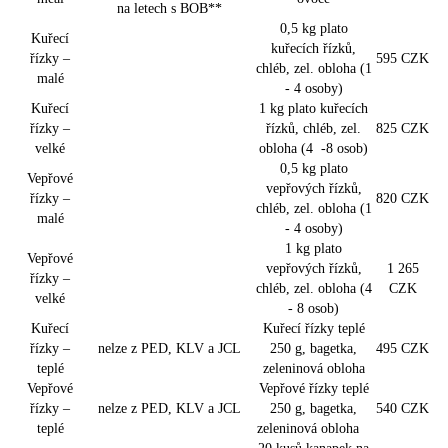
na letech s BOB**
0,5 kg plato
Kuřecí
kuřecích řízků,
řízky –
595 CZK
chléb, zel. obloha (1
malé
- 4 osoby)
Kuřecí
1 kg plato kuřecích
řízky –
řízků, chléb, zel.
825 CZK
velké
obloha (4 -8 osob)
0,5 kg plato
Vepřové
vepřových řízků,
řízky –
820 CZK
chléb, zel. obloha (1
malé
- 4 osoby)
1 kg plato
Vepřové
vepřových řízků,
1 265
řízky –
chléb, zel. obloha (4
CZK
velké
- 8 osob)
Kuřecí
Kuřecí řízky teplé
řízky –
nelze z PED, KLV a JCL
250 g, bagetka,
495 CZK
teplé
zeleninová obloha
Vepřové
Vepřové řízky teplé
řízky –
nelze z PED, KLV a JCL
250 g, bagetka,
540 CZK
teplé
zeleninová obloha