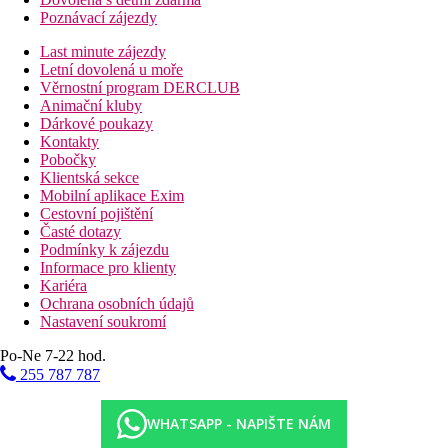
Poznávací zájezdy
Last minute zájezdy
Letní dovolená u moře
Věrnostní program DERCLUB
Animační kluby
Dárkové poukazy
Kontakty
Pobočky
Klientská sekce
Mobilní aplikace Exim
Cestovní pojištění
Časté dotazy
Podmínky k zájezdu
Informace pro klienty
Kariéra
Ochrana osobních údajů
Nastavení soukromí
Po-Ne 7-22 hod.
255 787 787
WHATSAPP - NAPIŠTE NÁM