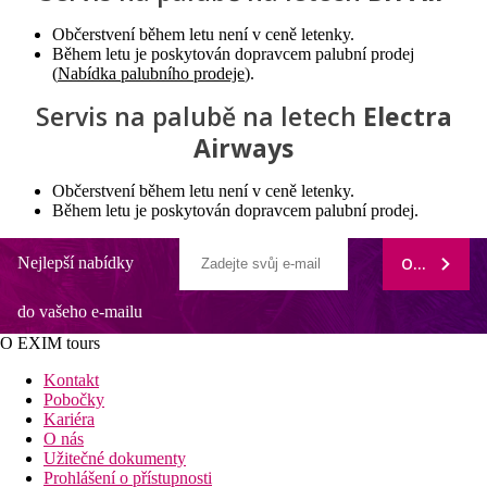
Občerstvení během letu není v ceně letenky.
Během letu je poskytován dopravcem palubní prodej
(
Nabídka palubního prodeje
).
Servis na palubě na letech
Electra
Airways
Občerstvení během letu není v ceně letenky.
Během letu je poskytován dopravcem palubní prodej.
Nejlepší nabídky
ODEBÍRAT
do vašeho e-mailu
O EXIM tours
Kontakt
Pobočky
Kariéra
O nás
Užitečné dokumenty
Prohlášení o přístupnosti