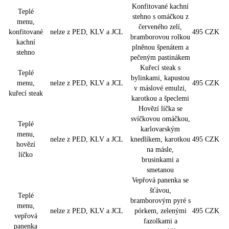
Konfitované kachní
Teplé
stehno s omáčkou z
menu,
červeného zelí,
konfitované
nelze z PED, KLV a JCL
495 CZK
bramborovou rolkou
kachní
plněnou špenátem a
stehno
pečeným pastinákem
Kuřecí steak s
Teplé
bylinkami, kapustou
menu,
nelze z PED, KLV a JCL
495 CZK
v máslové emulzi,
kuřecí steak
karotkou a špeclemi
Hovězí líčka se
svíčkovou omáčkou,
Teplé
karlovarským
menu,
nelze z PED, KLV a JCL
knedlíkem, karotkou
495 CZK
hovězí
na másle,
líčko
brusinkami a
smetanou
Vepřová panenka se
šťávou,
Teplé
bramborovým pyré s
menu,
nelze z PED, KLV a JCL
pórkem, zelenými
495 CZK
vepřová
fazolkami a
panenka