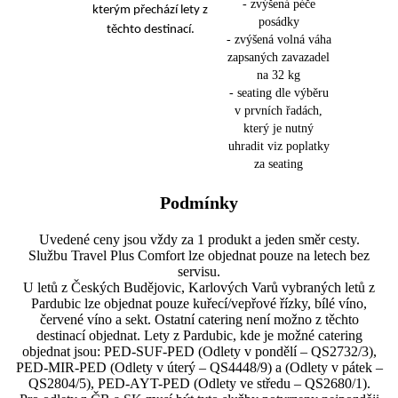
- zvýšená péče
kterým přechází lety z
posádky
těchto destinací.
- zvýšená volná váha
zapsaných zavazadel
na 32 kg
- seating dle výběru
v prvních řadách,
který je nutný
uhradit viz poplatky
za seating
Podmínky
Uvedené ceny jsou vždy za 1 produkt a jeden směr cesty.
Službu Travel Plus Comfort lze objednat pouze na letech bez
servisu.
U letů z Českých Budějovic, Karlových Varů vybraných letů z
Pardubic lze objednat pouze kuřecí/vepřové řízky, bílé víno,
červené víno a sekt. Ostatní catering není možno z těchto
destinací objednat. Lety z Pardubic, kde je možné catering
objednat jsou: PED-SUF-PED (Odlety v pondělí – QS2732/3),
PED-MIR-PED (Odlety v úterý – QS4448/9) a (Odlety v pátek –
QS2804/5), PED-AYT-PED (Odlety ve středu – QS2680/1).