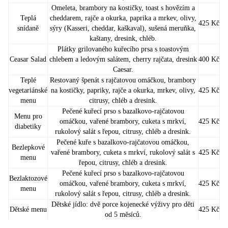
Omeleta, brambory na kostičky, toast s hovězím a
Teplá
cheddarem, rajče a okurka, paprika a mrkev, olivy,
425 Kč
snídaně
sýry (Kasseri, cheddar, kaškaval), sušená meruňka,
kaštany, dresink, chléb.
Plátky grilovaného kuřecího prsa s toastovým
Ceasar Salad
chlebem a ledovým salátem, cherry rajčata, dresink
400 Kč
Caesar.
Teplé
Restovaný špenát s rajčatovou omáčkou, brambory
vegetariánské
na kostičky, papriky, rajče a okurka, mrkev, olivy,
425 Kč
menu
citrusy, chléb a dresink.
Pečené kuřecí prso s bazalkovo‑rajčatovou
Menu pro
omáčkou, vařené brambory, cuketa s mrkví,
425 Kč
diabetiky
rukolový salát s řepou, citrusy, chléb a dresink.
Pečené kuře s bazalkovo‑rajčatovou omáčkou,
Bezlepkové
vařené brambory, cuketa s mrkví, rukolový salát s
425 Kč
menu
řepou, citrusy, chléb a dresink.
Pečené kuřecí prso s bazalkovo‑rajčatovou
Bezlaktozové
omáčkou, vařené brambory, cuketa s mrkví,
425 Kč
menu
rukolový salát s řepou, citrusy, chléb a dresink.
Dětské jídlo: dvě porce kojenecké výživy pro děti
Dětské menu
425 Kč
od 5 měsíců.