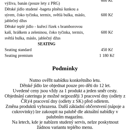
600 Kč
výživa, banán (pouze lety z PRG)
Dětské jídlo studené -bageta plněná šunkou a
sýrem, čoko tyčinka, termix, světlá bulka, máslo,
600 Kč
jablečný džus
Dětské teplé jídlo - kuřecí řízek s bramborovou
kaší, hráškem a zeleninou, čoko tyčinka, termix,
600 Kč
světlá bulka, máslo, jablečný džus
SEATING
Seating standard
450 Kč
Seating premium
1 180 Kč
Podmínky
Nutno ověřit nabídku konkrétního letu.
Dětské jídlo lze objednat pouze pro děti do 12 let.
Uvedené ceny jsou vždy za 1 produkt a jeden směr cesty.
Objednání cateringu je možné nejpozději 3 pracovní dny (odlety z
ČR)/4 pracovní dny (odlety z SK) před odletem.
Změna produktů vyhrazena. Další základní občerstvení (nápoje a
cukrovinky) lze zakoupit na palubě dle aktuální nabídky v
palubním magazínu.
Na letech, kde je nabízen studený servis, nelze poskytnout
žádnou variantu teplého menu.