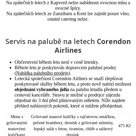
Na zpátečních letech z Kapverd nelze nabídnout ovocnou mísu a
ovocné špízy.
Na zpátečních letech ze Zanzibaru a Keni lze zajistit pouze víno,
ostatní catering nelze.
Servis na palubě na letech
Corendon
Airlines
Občerstvení během letu není v ceně letenky.
Během letu je poskytován dopravcem palubní prodej
(
Nabídka palubního prodeje
).
Letecká společnost Corendon Airlines se snaží zlepšovat
poskytované služby během letu, a proto nově nabízí možnost
objednání vybraného jídla
na palubu letadla předem u
cestovní kanceláře. Stravu je možné u prodejce zájezdu
objednat do 3 dní před plánovaným odletem. Níže najdete
přehled nabízených pokrmů, které si můžete přiobjednat.
Menu s
Grilované masové kuličky s rajčatovou omáčkou,
grilovanými
pečené brambory, dresink z grilované zeleniny,
475 Kč
masovými
šopský salát s fetou, tiramisu, chléb a salátový
kuličkami
dresink.