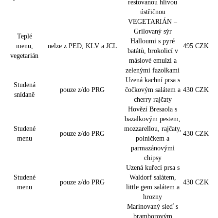
restovanou hlívou
ústřičnou
VEGETARIÁN –
Grilovaný sýr
Teplé
Halloumi s pyré
menu,
nelze z PED, KLV a JCL
495 CZK
batátů, brokolicí v
vegetarián
máslové emulzi a
zelenými fazolkami
Uzená kachní prsa s
Studená
pouze z/do PRG
čočkovým salátem a
430 CZK
snídaně
cherry rajčaty
Hovězí Bresaola s
bazalkovým pestem,
Studené
mozzarellou, rajčaty,
pouze z/do PRG
430 CZK
menu
polníčkem a
parmazánovými
chipsy
Uzená kuřecí prsa s
Studené
Waldorf salátem,
pouze z/do PRG
430 CZK
menu
little gem salátem a
hrozny
Marinovaný sleď s
bramborovým