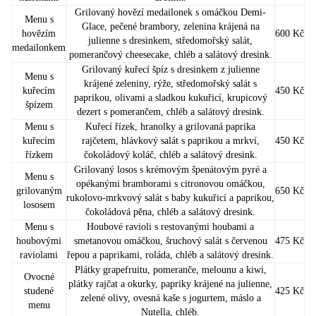
Grilovaný hovězí medailonek s omáčkou Demi-
Menu s
Glace, pečené brambory, zelenina krájená na
hovězím
600 Kč
julienne s dresinkem, středomořský salát,
medailonkem
pomerančový cheesecake, chléb a salátový dresink.
Grilovaný kuřecí špíz s dresinkem z julienne
Menu s
krájené zeleniny, rýže, středomořský salát s
kuřecím
450 Kč
paprikou, olivami a sladkou kukuřicí, krupicový
špízem
dezert s pomerančem, chléb a salátový dresink.
Menu s
Kuřecí řízek, hranolky a grilovaná paprika
kuřecím
rajčetem, hlávkový salát s paprikou a mrkví,
450 Kč
řízkem
čokoládový koláč, chléb a salátový dresink.
Grilovaný losos s krémovým špenátovým pyré a
Menu s
opékanými bramborami s citronovou omáčkou,
grilovaným
650 Kč
rukolovo-mrkvový salát s baby kukuřicí a paprikou,
lososem
čokoládová pěna, chléb a salátový dresink.
Menu s
Houbové ravioli s restovanými houbami a
houbovými
smetanovou omáčkou, šruchový salát s červenou
475 Kč
raviolami
řepou a paprikami, roláda, chléb a salátový dresink.
Plátky grapefruitu, pomeranče, melounu a kiwi,
Ovocné
plátky rajčat a okurky, papriky krájené na julienne,
studené
425 Kč
zelené olivy, ovesná kaše s jogurtem, máslo a
menu
Nutella, chléb.