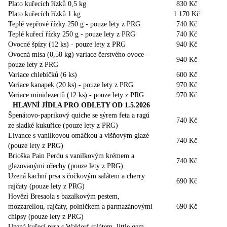
Plato kuřecích řízků 0,5 kg
830 Kč
Plato kuřecích řízků 1 kg
1 170 Kč
Teplé vepřové řízky 250 g - pouze lety z PRG
740 Kč
Teplé kuřecí řízky 250 g - pouze lety z PRG
740 Kč
Ovocné špízy (12 ks) - pouze lety z PRG
940 Kč
Ovocná mísa (0,58 kg) variace čerstvého ovoce -
940 Kč
pouze lety z PRG
Variace chlebíčků (6 ks)
600 Kč
Variace kanapek (20 ks) - pouze lety z PRG
970 Kč
Variace minidezertů (12 ks) - pouze lety z PRG
970 Kč
HLAVNÍ JÍDLA PRO ODLETY OD 1.5.2026
Špenátovo-paprikový quiche se sýrem feta a ragú
740 Kč
ze sladké kukuřice (pouze lety z PRG)
Lívance s vanilkovou omáčkou a višňovým glazé
740 Kč
(pouze lety z PRG)
Brioška Pain Perdu s vanilkovým krémem a
740 Kč
glazovanými ořechy (pouze lety z PRG)
Uzená kachní prsa s čočkovým salátem a cherry
690 Kč
rajčaty (pouze lety z PRG)
Hovězí Bresaola s bazalkovým pestem,
mozzarellou, rajčaty, polníčkem a parmazánovými
690 Kč
chipsy (pouze lety z PRG)
Uzená kuřecí prsa s Waldorf salátem, little gem