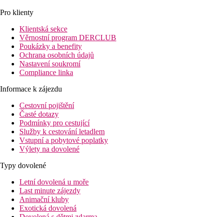
Pro klienty
Klientská sekce
Věrnostní program DERCLUB
Poukázky a benefity
Ochrana osobních údajů
Nastavení soukromí
Compliance linka
Informace k zájezdu
Cestovní pojištění
Časté dotazy
Podmínky pro cestující
Služby k cestování letadlem
Vstupní a pobytové poplatky
Výlety na dovolené
Typy dovolené
Letní dovolená u moře
Last minute zájezdy
Animační kluby
Exotická dovolená
Dovolená s dětmi zdarma