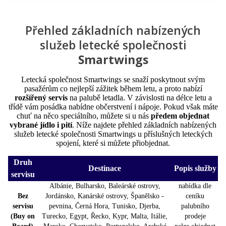
Přehled základních nabízených
služeb letecké společnosti
Smartwings
Letecká společnost Smartwings se snaží poskytnout svým
pasažérům co nejlepší zážitek během letu, a proto nabízí
rozšířený servis
na palubě letadla. V závislosti na délce letu a
třídě vám posádka nabídne občerstvení i nápoje. Pokud však máte
chuť na něco speciálního, můžete si u nás
předem objednat
vybrané jídlo i pití
. Níže najdete přehled základních nabízených
služeb letecké společnosti Smartwings u příslušných leteckých
spojení, které si můžete přiobjednat.
Druh
Destinace
Popis služby
servisu
Albánie, Bulharsko, Baleárské ostrovy,
nabídka dle
Bez
Jordánsko, Kanárské ostrovy, Španělsko -
ceníku
servisu
pevnina, Černá Hora, Tunisko, Djerba,
palubního
(Buy on
Turecko, Egypt, Řecko, Kypr, Malta, Itálie,
prodeje