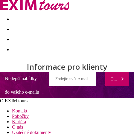
Akční nabídky
Last minute
First minute - Exotika a zim
Informace pro klienty
Nejlepší nabídky
ODEBÍRAT
do vašeho e-mailu
O EXIM tours
Kontakt
Pobočky
Kariéra
O nás
Užitečné dokumenty