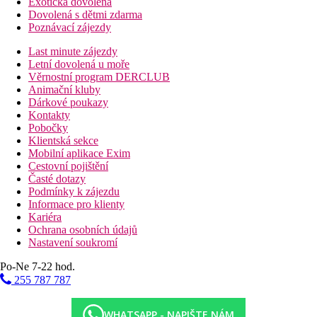
Exotická dovolená
Dovolená s dětmi zdarma
Poznávací zájezdy
Last minute zájezdy
Letní dovolená u moře
Věrnostní program DERCLUB
Animační kluby
Dárkové poukazy
Kontakty
Pobočky
Klientská sekce
Mobilní aplikace Exim
Cestovní pojištění
Časté dotazy
Podmínky k zájezdu
Informace pro klienty
Kariéra
Ochrana osobních údajů
Nastavení soukromí
Po-Ne 7-22 hod.
255 787 787
WHATSAPP - NAPIŠTE NÁM