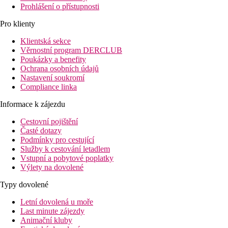
Prohlášení o přístupnosti
Pro klienty
Klientská sekce
Věrnostní program DERCLUB
Poukázky a benefity
Ochrana osobních údajů
Nastavení soukromí
Compliance linka
Informace k zájezdu
Cestovní pojištění
Časté dotazy
Podmínky pro cestující
Služby k cestování letadlem
Vstupní a pobytové poplatky
Výlety na dovolené
Typy dovolené
Letní dovolená u moře
Last minute zájezdy
Animační kluby