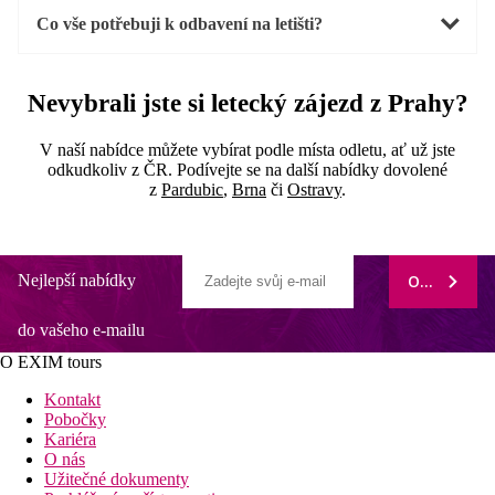
Co vše potřebuji k odbavení na letišti?
Nevybrali jste si letecký
zájezd z Prahy
?
V naší nabídce můžete vybírat podle místa odletu, ať už jste
odkudkoliv z ČR. Podívejte se na další nabídky dovolené
z
Pardubic
,
Brna
či
Ostravy
.
Nejlepší nabídky
ODEBÍRAT
do vašeho e-mailu
O EXIM tours
Kontakt
Pobočky
Kariéra
O nás
Užitečné dokumenty