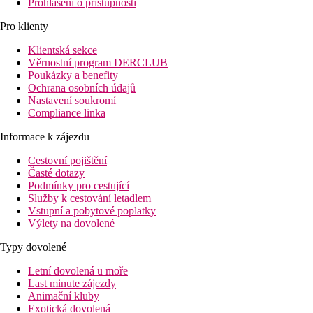
Prohlášení o přístupnosti
Pro klienty
Klientská sekce
Věrnostní program DERCLUB
Poukázky a benefity
Ochrana osobních údajů
Nastavení soukromí
Compliance linka
Informace k zájezdu
Cestovní pojištění
Časté dotazy
Podmínky pro cestující
Služby k cestování letadlem
Vstupní a pobytové poplatky
Výlety na dovolené
Typy dovolené
Letní dovolená u moře
Last minute zájezdy
Animační kluby
Exotická dovolená