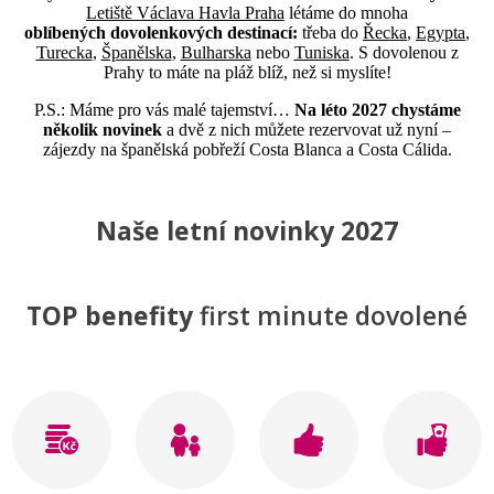
Letiště Václava Havla Praha
létáme do mnoha
oblíbených dovolenkových destinací:
třeba do
Řecka
,
Egypta
,
Turecka
,
Španělska
,
Bulharska
nebo
Tuniska
. S dovolenou z
Prahy to máte na pláž blíž, než si myslíte!
P.S.: Máme pro vás malé tajemství…
Na léto 2027 chystáme
několik novinek
a dvě z nich můžete rezervovat už nyní –
zájezdy na španělská pobřeží Costa Blanca a Costa Cálida.
Naše letní novinky 2027
TOP benefity
first minute dovolené