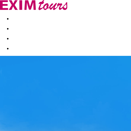
Akční nabídky
Last minute
First minute - Exotika a zim