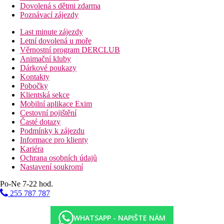
Dovolená s dětmi zdarma
Poznávací zájezdy
Last minute zájezdy
Letní dovolená u moře
Věrnostní program DERCLUB
Animační kluby
Dárkové poukazy
Kontakty
Pobočky
Klientská sekce
Mobilní aplikace Exim
Cestovní pojištění
Časté dotazy
Podmínky k zájezdu
Informace pro klienty
Kariéra
Ochrana osobních údajů
Nastavení soukromí
Po-Ne 7-22 hod.
255 787 787
WHATSAPP - NAPIŠTE NÁM