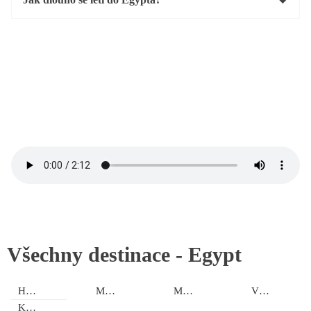
Všechny destinace -
Egypt
Hurghada
Marsa Alam
Marsa Matruh – El Alamein
Vnitrozemí
Káhira