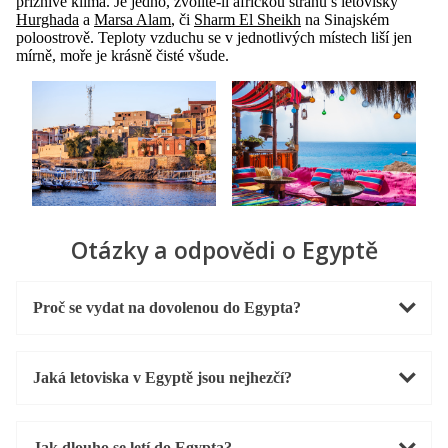
příznivé klima. Je jedno, zvolíte-li africkou stranu s letovisky
Hurghada
a
Marsa Alam
, či
Sharm El Sheikh
na Sinajském
poloostrově. Teploty vzduchu se v jednotlivých místech liší jen
mírně, moře je krásně čisté všude.
Otázky a odpovědi o Egyptě
Proč se vydat na dovolenou do Egypta?
Jaká letoviska v Egyptě jsou nejhezčí?
Jak dlouho se letí do Egypta?