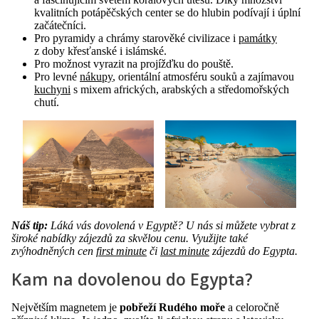
kvalitních potápěčských center se do hlubin podívají i úplní
začátečníci.
Pro pyramidy a chrámy starověké civilizace i
památky
z doby křesťanské i islámské.
Pro možnost vyrazit na projížďku do pouště.
Pro levné
nákupy
, orientální atmosféru souků a zajímavou
kuchyni
s mixem afrických, arabských a středomořských
chutí.
Náš tip:
Láká vás dovolená v Egyptě? U nás si můžete vybrat z
široké nabídky zájezdů za skvělou cenu. Využijte také
zvýhodněných cen
first minute
či
last minute
zájezdů do Egypta.
Kam na dovolenou do Egypta?
Největším magnetem je
pobřeží Rudého moře
a celoročně