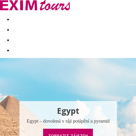
Akční nabídky
Last minute
First minute - Exotika a zim
Egypt
Egypt – dovolená v ráji potápění a pyramid
ZOBRAZIT ZÁJEZDY