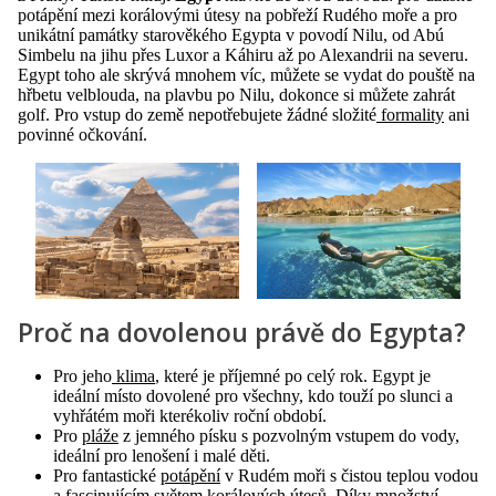
potápění mezi korálovými útesy na pobřeží Rudého moře a pro
unikátní památky starověkého Egypta v povodí Nilu, od Abú
Simbelu na jihu přes Luxor a Káhiru až po Alexandrii na severu.
Egypt toho ale skrývá mnohem víc, můžete se vydat do pouště na
hřbetu velblouda, na plavbu po Nilu, dokonce si můžete zahrát
golf. Pro vstup do země nepotřebujete žádné složité
formality
ani
povinné očkování.
Proč na dovolenou právě do Egypta?
Pro jeho
klima
, které je příjemné po celý rok. Egypt je
ideální místo dovolené pro všechny, kdo touží po slunci a
vyhřátém moři kterékoliv roční období.
Pro
pláže
z jemného písku s pozvolným vstupem do vody,
ideální pro lenošení i malé děti.
Pro fantastické
potápění
v Rudém moři s čistou teplou vodou
a fascinujícím světem korálových útesů. Díky množství