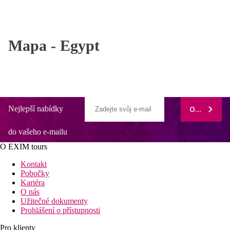
Mapa -
Egypt
Nejlepší nabídky
ODEBÍRAT
do vašeho e-mailu
O EXIM tours
Kontakt
Pobočky
Kariéra
O nás
Užitečné dokumenty
Prohlášení o přístupnosti
Pro klienty