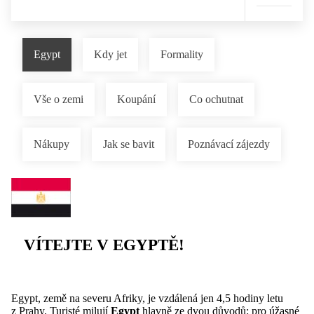
Egypt
Kdy jet
Formality
Vše o zemi
Koupání
Co ochutnat
Nákupy
Jak se bavit
Poznávací zájezdy
VÍTEJTE V EGYPTĚ!
Egypt, země na severu Afriky, je vzdálená jen 4,5 hodiny letu
z Prahy. Turisté milují
Egypt
hlavně ze dvou důvodů: pro úžasné