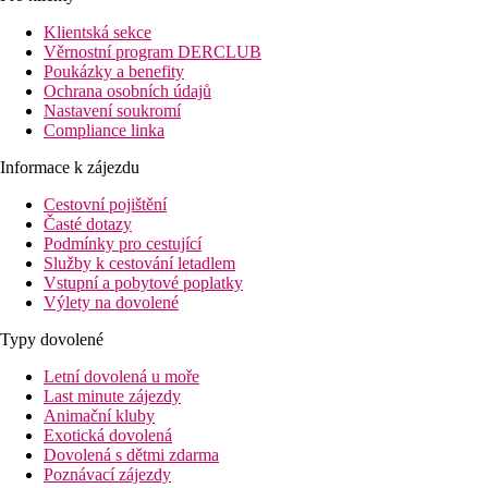
Klientská sekce
Věrnostní program DERCLUB
Poukázky a benefity
Ochrana osobních údajů
Nastavení soukromí
Compliance linka
Informace k zájezdu
Cestovní pojištění
Časté dotazy
Podmínky pro cestující
Služby k cestování letadlem
Vstupní a pobytové poplatky
Výlety na dovolené
Typy dovolené
Letní dovolená u moře
Last minute zájezdy
Animační kluby
Exotická dovolená
Dovolená s dětmi zdarma
Poznávací zájezdy