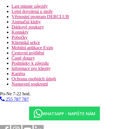
Last minute zájezdy
Letní dovolená u moře
Věrnostní program DERCLUB
Animační kluby
Dárkové poukazy
Kontakty
Pobočky
Klientská sekce
Mobilní aplikace Exim
Cestovní pojištění
Časté dotazy
Podmínky k zájezdu
Informace pro klienty
Kariéra
Ochrana osobních údajů
Nastavení soukromí
Po-Ne 7-22 hod.
255 787 787
WHATSAPP - NAPIŠTE NÁM