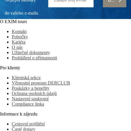
ODEBÍRAT
do vašeho e-mailu
O EXIM tours
Kontakt
Pobočky
Kariéra
O nás
Užitečné dokumenty
Prohlášení o přístupnosti
Pro klienty
Klientská sekce
Věrnostní program DERCLUB
Poukázky a benefity
Ochrana osobních údajů
Nastavení soukromí
Compliance linka
Informace k zájezdu
Cestovní pojištění
Časté dotazy