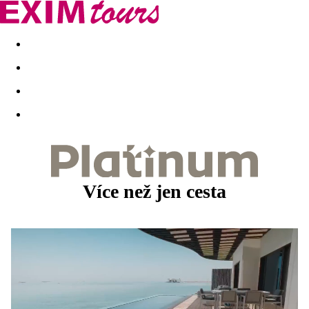
Akční nabídky
Last minute
First minute - Exotika a zim
Více než jen cesta