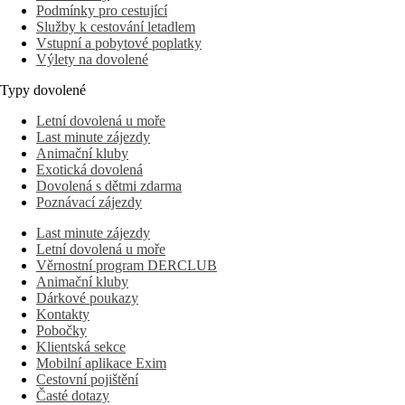
Podmínky pro cestující
Služby k cestování letadlem
Vstupní a pobytové poplatky
Výlety na dovolené
Typy dovolené
Letní dovolená u moře
Last minute zájezdy
Animační kluby
Exotická dovolená
Dovolená s dětmi zdarma
Poznávací zájezdy
Last minute zájezdy
Letní dovolená u moře
Věrnostní program DERCLUB
Animační kluby
Dárkové poukazy
Kontakty
Pobočky
Klientská sekce
Mobilní aplikace Exim
Cestovní pojištění
Časté dotazy