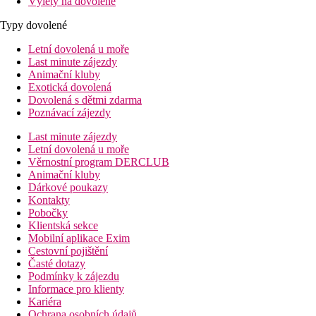
Výlety na dovolené
Typy dovolené
Letní dovolená u moře
Last minute zájezdy
Animační kluby
Exotická dovolená
Dovolená s dětmi zdarma
Poznávací zájezdy
Last minute zájezdy
Letní dovolená u moře
Věrnostní program DERCLUB
Animační kluby
Dárkové poukazy
Kontakty
Pobočky
Klientská sekce
Mobilní aplikace Exim
Cestovní pojištění
Časté dotazy
Podmínky k zájezdu
Informace pro klienty
Kariéra
Ochrana osobních údajů