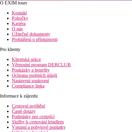
O EXIM tours
Kontakt
Pobočky
Kariéra
O nás
Užitečné dokumenty
Prohlášení o přístupnosti
Pro klienty
Klientská sekce
Věrnostní program DERCLUB
Poukázky a benefity
Ochrana osobních údajů
Nastavení soukromí
Compliance linka
Informace k zájezdu
Cestovní pojištění
Časté dotazy
Podmínky pro cestující
Služby k cestování letadlem
Vstupní a pobytové poplatky