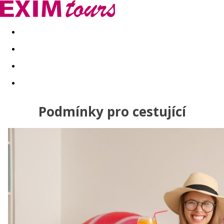
Akční nabídky
Last minute
First minute - Exotika a zim
Podmínky pro cestující