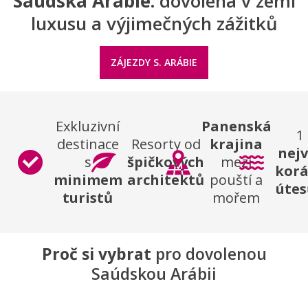
Saúdská Arábie:
dovolená v zemi
luxusu a výjimečných zážitků
ZÁJEZDY S. ARÁBIE
Exkluzivní
Panenská
1
destinace
Resorty od
krajina
nejv
s
špičkových
mezi
korá
minimem
architektů
pouští a
útes
turistů
mořem
Proč si vybrat
pro dovolenou
Saúdskou Arábii