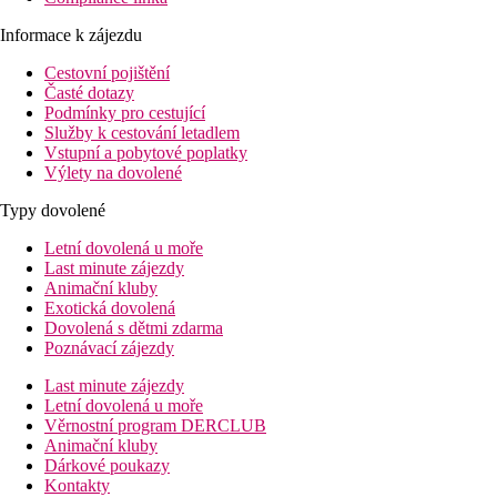
Informace k zájezdu
Cestovní pojištění
Časté dotazy
Podmínky pro cestující
Služby k cestování letadlem
Vstupní a pobytové poplatky
Výlety na dovolené
Typy dovolené
Letní dovolená u moře
Last minute zájezdy
Animační kluby
Exotická dovolená
Dovolená s dětmi zdarma
Poznávací zájezdy
Last minute zájezdy
Letní dovolená u moře
Věrnostní program DERCLUB
Animační kluby
Dárkové poukazy
Kontakty