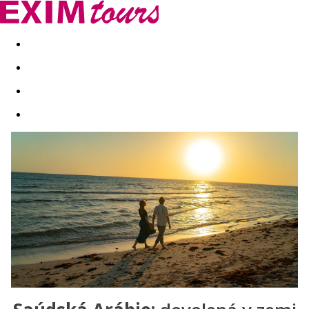
Akční nabídky
Last minute
First minute - Exotika a zim