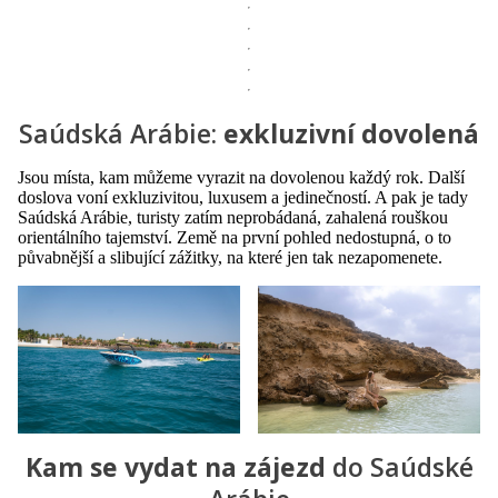
Saúdská Arábie:
exkluzivní dovolená
Jsou místa, kam můžeme vyrazit na dovolenou každý rok. Další
doslova voní exkluzivitou, luxusem a jedinečností. A pak je tady
Saúdská Arábie, turisty zatím neprobádaná, zahalená rouškou
orientálního tajemství. Země na první pohled nedostupná, o to
půvabnější a slibující zážitky, na které jen tak nezapomenete.
Kam se vydat na zájezd
do Saúdské