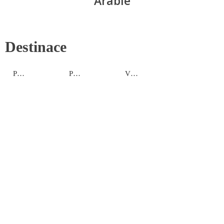
Arábie
Destinace
Pobřeží Perského zálivu
Pobřeží Rudého moře
Vnitrozemí