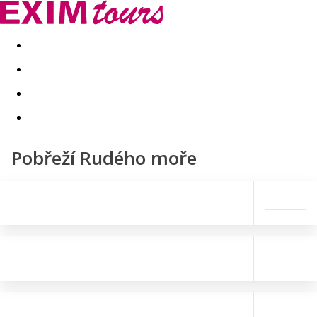
Akční nabídky
Last minute
First minute - Exotika a zim
Pobřeží Rudého moře