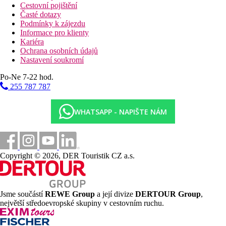
Cestovní pojištění
Časté dotazy
Podmínky k zájezdu
Informace pro klienty
Kariéra
Ochrana osobních údajů
Nastavení soukromí
Po-Ne 7-22 hod.
255 787 787
WHATSAPP - NAPIŠTE NÁM
Copyright © 2026, DER Touristik CZ a.s.
Jsme součástí
REWE Group
a její divize
DERTOUR Group
,
největší středoevropské skupiny v cestovním ruchu.