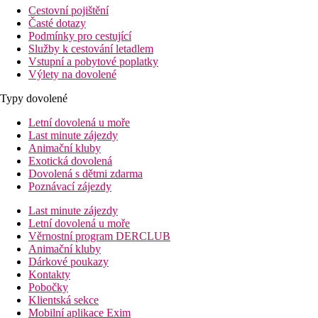
Cestovní pojištění
Časté dotazy
Podmínky pro cestující
Služby k cestování letadlem
Vstupní a pobytové poplatky
Výlety na dovolené
Typy dovolené
Letní dovolená u moře
Last minute zájezdy
Animační kluby
Exotická dovolená
Dovolená s dětmi zdarma
Poznávací zájezdy
Last minute zájezdy
Letní dovolená u moře
Věrnostní program DERCLUB
Animační kluby
Dárkové poukazy
Kontakty
Pobočky
Klientská sekce
Mobilní aplikace Exim