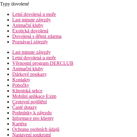
Typy dovolené
Letní dovolená u moře
Last minute zájezdy
Animační kluby
Exotická dovolená
Dovolená s dětmi zdarma
Poznávací zájezdy
Last minute zájezdy
Letní dovolená u moře
Věrnostní program DERCLUB
Animační kluby
Dárkové poukazy
Kontakty
Pobočky
Klientská sekce
Mobilní aplikace Exim
Cestovní pojištění
Časté dotazy
Podmínky k zájezdu
Informace pro klienty
Kariéra
Ochrana osobních údajů
Nastavení soukromí