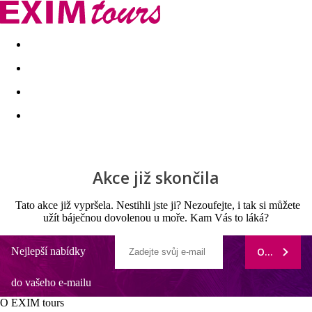
Akční nabídky
Last minute
First minute - Exotika a zim
Akce již skončila
Tato akce již vypršela. Nestihli jste ji? Nezoufejte, i tak si můžete
užít báječnou dovolenou u moře. Kam Vás to láká?
Nejlepší nabídky
ODEBÍRAT
do vašeho e-mailu
O EXIM tours