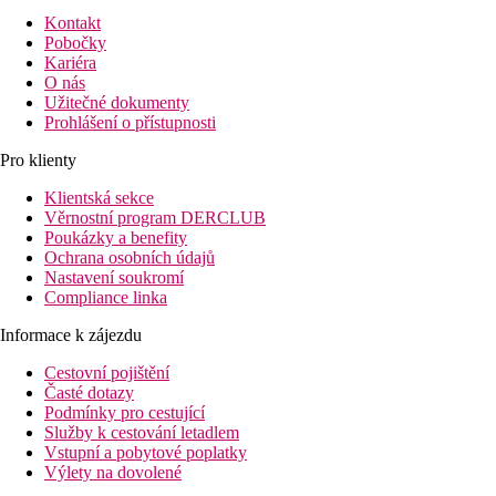
Kontakt
Pobočky
Kariéra
O nás
Užitečné dokumenty
Prohlášení o přístupnosti
Pro klienty
Klientská sekce
Věrnostní program DERCLUB
Poukázky a benefity
Ochrana osobních údajů
Nastavení soukromí
Compliance linka
Informace k zájezdu
Cestovní pojištění
Časté dotazy
Podmínky pro cestující
Služby k cestování letadlem
Vstupní a pobytové poplatky
Výlety na dovolené