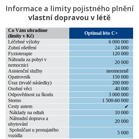
Informace a limity pojistného plnění
vlastní dopravou v létě
Co Vám uhradíme
Optimal léto C+
(limity v Kč)
Léčebné výlohy
6 000 000
Zubní ošetření
24 000
Fyzioterapie
120 000
Náhrada za pobyt v
20 000
nemocnici
Asistenční služby
neomezeně
Opatrovník
150 000
Úraz (trvalé následky)
200 000
Osobní věci
40 000
Odpovědnost za škodu
3 000 000
Storno
1 500-60 000
Cesty autem
✔
Náklady na odtah
10 000
Náhradní doprava a
20 000
ubytování
Spoluúčast u pronajatého
5 000
vozidla