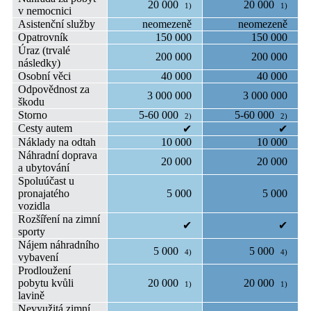
20 000
20 000
1)
1)
v nemocnici
Asistenční služby
neomezeně
neomezeně
Opatrovník
150 000
150 000
Úraz (trvalé
200 000
200 000
následky)
Osobní věci
40 000
40 000
Odpovědnost za
3 000 000
3 000 000
škodu
Storno
5-60 000
5-60 000
2)
2)
Cesty autem
✔
✔
Náklady na odtah
10 000
10 000
Náhradní doprava
20 000
20 000
a ubytování
Spoluúčast u
pronajatého
5 000
5 000
vozidla
Rozšíření na zimní
✔
✔
sporty
Nájem náhradního
5 000
5 000
4)
4)
vybavení
Prodloužení
pobytu kvůli
20 000
20 000
1)
1)
lavině
Nevyužitá zimní