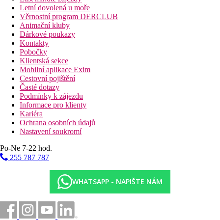
Letní dovolená u moře
Věrnostní program DERCLUB
Animační kluby
Dárkové poukazy
Kontakty
Pobočky
Klientská sekce
Mobilní aplikace Exim
Cestovní pojištění
Časté dotazy
Podmínky k zájezdu
Informace pro klienty
Kariéra
Ochrana osobních údajů
Nastavení soukromí
Po-Ne 7-22 hod.
255 787 787
WHATSAPP - NAPIŠTE NÁM