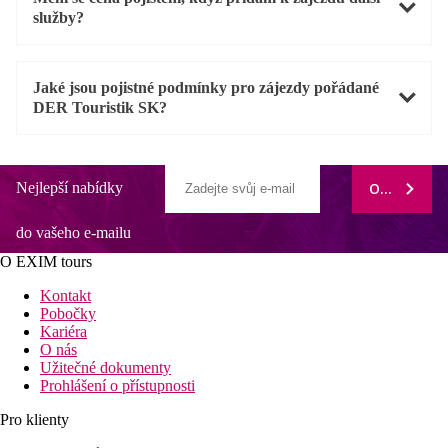
služby?
Jaké jsou pojistné podmínky pro zájezdy pořádané
DER Touristik SK?
Nejlepší nabídky
ODEBÍRAT
do vašeho e-mailu
O EXIM tours
Kontakt
Pobočky
Kariéra
O nás
Užitečné dokumenty
Prohlášení o přístupnosti
Pro klienty