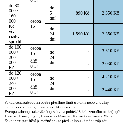
0-14
do 80
do
000 /
5
890 Kč
2 350 Kč
160
dní
000
osoba
Kč
15+
do
vč.
24
1 590 Kč
2 350 Kč
rizik.
dní
sportů
do 100
osoba
-
3 510 Kč
000 /
do
15+
200
24
dítě
000
dní
-
2 030 Kč
0-14
Kč
do 120
osoba
-
4 210 Kč
000 /
do
15+
240
24
dítě
000
dní
-
2 440 Kč
0-14
Kč
Pokud cena zájezdu na osobu přesáhne limit u storna nebo u rodiny
dvojnásobek limitu, je nutné zvolit vyšší variantu.
Evropa
zahrnuje také všechny státy na pobřeží Středozemního moře (např.
Turecko, Izrael, Egypt, Tunisko či Maroko), Kanárské ostrovy a Madeiru.
Zakoupení pojištění je možné pouze před úplnou úhradou zájezdu.