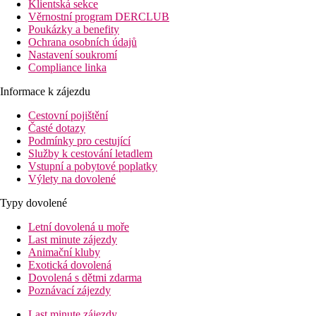
Klientská sekce
Věrnostní program DERCLUB
Poukázky a benefity
Ochrana osobních údajů
Nastavení soukromí
Compliance linka
Informace k zájezdu
Cestovní pojištění
Časté dotazy
Podmínky pro cestující
Služby k cestování letadlem
Vstupní a pobytové poplatky
Výlety na dovolené
Typy dovolené
Letní dovolená u moře
Last minute zájezdy
Animační kluby
Exotická dovolená
Dovolená s dětmi zdarma
Poznávací zájezdy
Last minute zájezdy