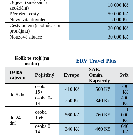
Odjezd (zmeškání /
10 000 Kč
zpoždění)
Přerušení cesty
50 000 Kč
Nevyužitá dovolená
15 000 Kč
Cesty autem (spoluúčast u
20 000 Kč
pronájmu)
Nouzové situace
30 000 Kč
Kolik to stojí (na
ERV Travel Plus
osobu)
SAE,
Délka
Pojištěný
Evropa
Omán,
Svět
zájezdu
Kapverdy
osoba
790
410 Kč
560 Kč
15+
Kč
do 5 dní
osoba 0-
490
250 Kč
340 Kč
14
Kč
1
osoba
560 Kč
760 Kč
090
do 24
15+
Kč
dní
osoba 0-
640
340 Kč
460 Kč
14
Kč