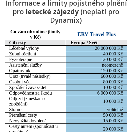
Informace a limity pojistného plnění
pro
letecké zájezdy
(neplatí pro
Dynamix)
Co vám uhradíme
(limity
ERV Travel Plus
v Kč)
Cíl cesty
Evropa / Svět
Léčebné výlohy
20 000 000 Kč
Zubní ošetření
40 000 Kč
Fyzioterapie
120 000 Kč
Asistenční služby
neomezeně
Opatrovník
150 000 Kč
Úraz (trvalé následky)
600 000 Kč
Osobní věci
80 000 Kč
Zpoždění zavazadel
10 000 Kč
Odpovědnost za škodu
6 000 000 Kč
Odjezd (zmeškání /
10 000 Kč
zpoždění)
Storno
volitelné
Přerušení cesty
50 000 Kč
Nevyužitá dovolená
15 000 Kč
Cesty autem (spoluúčast u
20 000 Kč
pronájmu)