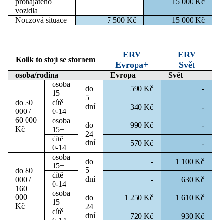
pronajatého
15 000 Kč
vozidla
Nouzová situace
7 500 Kč
15 000 Kč
ERV
ERV
Kolik to stojí se stornem
Evropa+
Svět
osoba/rodina
Evropa
Svět
osoba
do
590 Kč
-
15+
5
do 30
dítě
dní
340 Kč
-
000 /
0-14
60 000
osoba
do
990 Kč
-
Kč
15+
24
dítě
dní
570 Kč
-
0-14
osoba
do
-
1 100 Kč
15+
5
do 80
dítě
dní
000 /
-
630 Kč
0-14
160
osoba
000
do
1 250 Kč
1 610 Kč
15+
Kč
24
dítě
dní
720 Kč
930 Kč