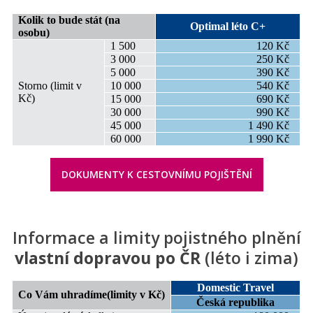
Kolik to bude stát (na
Optimal léto C+
osobu)
1 500
120 Kč
3 000
250 Kč
5 000
390 Kč
Storno (limit v
10 000
540 Kč
Kč)
15 000
690 Kč
30 000
990 Kč
45 000
1 490 Kč
60 000
1 990 Kč
DOKUMENTY K CESTOVNÍMU POJIŠTĚNÍ
Informace a limity pojistného plnění
vlastní dopravou po ČR
(léto i zima)
Domestic Travel
Co Vám uhradíme
(limity v Kč)
Česká republika