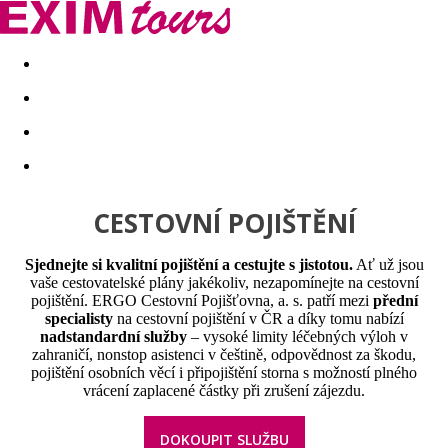
Akční nabídky
Last minute
First minute - Exotika a zim
CESTOVNÍ POJIŠTĚNÍ
Sjednejte si kvalitní pojištění a cestujte s jistotou.
Ať už jsou
vaše cestovatelské plány jakékoliv, nezapomínejte na cestovní
pojištění.
ERGO Cestovní Pojišťovna, a. s.
patří mezi
přední
specialisty
na cestovní pojištění v ČR a díky tomu nabízí
nadstandardní služby
– vysoké limity léčebných výloh v
zahraničí, nonstop asistenci v češtině, odpovědnost za škodu,
pojištění osobních věcí i připojištění storna s možností plného
vrácení zaplacené částky při zrušení zájezdu.
DOKOUPIT SLUŽBU