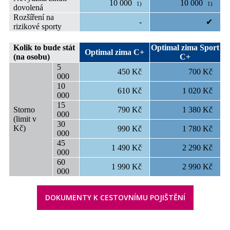
10 000
10 000
1)
1)
dovolená
Rozšíření na
-
✔
rizikové sporty
Kolik to bude stát
Optimal zima Sport
Optimal zima C+
(na osobu)
C+
5
450 Kč
700 Kč
000
10
610 Kč
1 020 Kč
000
15
Storno
790 Kč
1 380 Kč
000
(limit v
30
Kč)
990 Kč
1 780 Kč
000
45
1 490 Kč
2 290 Kč
000
60
1 990 Kč
2 990 Kč
000
DOKUMENTY K CESTOVNÍMU POJIŠTĚNÍ