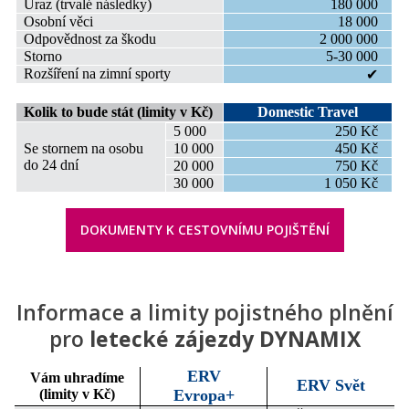
Úraz (trvalé následky)
180 000
Osobní věci
18 000
Odpovědnost za škodu
2 000 000
Storno
5-30 000
Rozšíření na zimní sporty
✔
Kolik to bude stát (limity v Kč)
Domestic Travel
5 000
250 Kč
Se stornem na osobu
10 000
450 Kč
do 24 dní
20 000
750 Kč
30 000
1 050 Kč
DOKUMENTY K CESTOVNÍMU POJIŠTĚNÍ
Informace a limity pojistného plnění
pro
letecké zájezdy DYNAMIX
ERV
Vám uhradíme
ERV Svět
(limity v Kč)
Evropa+