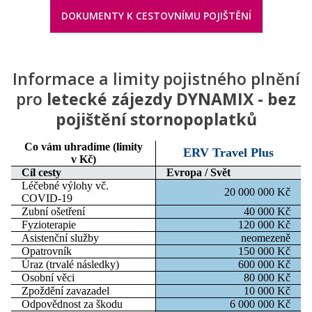
DOKUMENTY K CESTOVNÍMU POJIŠTĚNÍ
Informace a limity pojistného plnění
pro
letecké zájezdy DYNAMIX - bez
pojištění stornopoplatků
Co vám uhradíme
(limity
ERV Travel Plus
v Kč)
Cíl cesty
Evropa / Svět
Léčebné výlohy vč.
20 000 000 Kč
COVID-19
Zubní ošetření
40 000 Kč
Fyzioterapie
120 000 Kč
Asistenční služby
neomezeně
Opatrovník
150 000 Kč
Úraz (trvalé následky)
600 000 Kč
Osobní věci
80 000 Kč
Zpoždění zavazadel
10 000 Kč
Odpovědnost za škodu
6 000 000 Kč