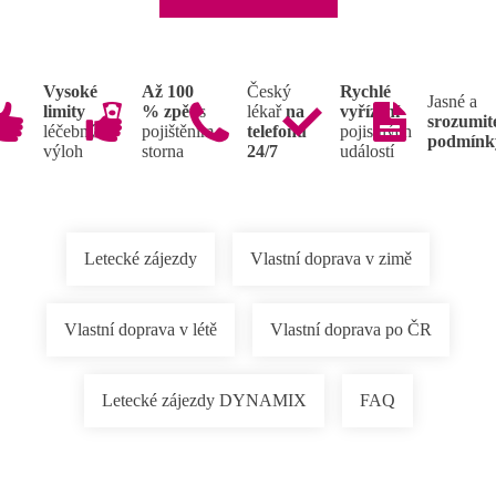
Vysoké
Až 100
Český
Rychlé
Jasné a
limity
% zpět
s
lékař
na
vyřízení
srozumit
léčebných
pojištěním
telefonu
pojistných
podmínk
výloh
storna
24/7
událostí
Letecké zájezdy
Vlastní doprava v zimě
Vlastní doprava v létě
Vlastní doprava po ČR
Letecké zájezdy DYNAMIX
FAQ