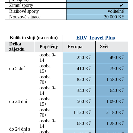
Zimní sporty
✔
Rizikové sporty
volitelné
Nouzové situace
30 000 Kč
ERV Travel Plus
Kolik to stojí (na osobu)
Délka
Pojištěný
Evropa
Svět
zájezdu
osoba 0-
250 Kč
490 Kč
14
osoba
do 5 dní
410 Kč
790 Kč
15+
osoba
820 Kč
1 580 Kč
70+
osoba 0-
340 Kč
640 Kč
14
osoba
do 24 dní
560 Kč
1 090 Kč
15+
osoba
1 120 Kč
2 180 Kč
70+
osoba 0-
680 Kč
1 280 Kč
14
do 24 dní s
osoba