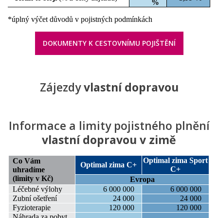
%
*úplný výčet důvodů v pojistných podmínkách
DOKUMENTY K CESTOVNÍMU POJIŠTĚNÍ
Zájezdy
vlastní dopravou
Informace a limity pojistného plnění
vlastní dopravou v zimě
Optimal zima Sport
Co Vám
Optimal zima C+
C+
uhradíme
(limity v Kč)
Evropa
Léčebné výlohy
6 000 000
6 000 000
Zubní ošetření
24 000
24 000
Fyzioterapie
120 000
120 000
Náhrada za pobyt