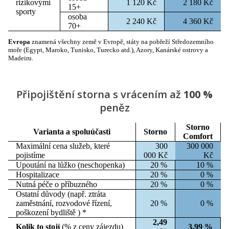
rizikovými
1 120 Kč
2 180 Kč
15+
sporty
osoba
2 240 Kč
4 360 Kč
70+
Evropa
znamená všechny země v Evropě, státy na pobřeží Středozemního
moře (Egypt, Maroko, Tunisko, Turecko atd.), Azory, Kanárské ostrovy a
Madeiru.
Připojištění storna s vrácením až
100 %
peněz
Storno
Varianta a spoluúčasti
Storno
Comfort
Maximální cena služeb, které
300
300 000
pojistíme
000 Kč
Kč
Upoutání na lůžko (neschopenka)
20 %
10 %
Hospitalizace
20 %
0 %
Nutná péče o příbuzného
20 %
0 %
Ostatní důvody (např. ztráta
zaměstnání, rozvodové řízení,
20 %
0 %
poškození bydliště ) *
2,49
Kolik to stojí
(% z ceny zájezdu)
3,99 %