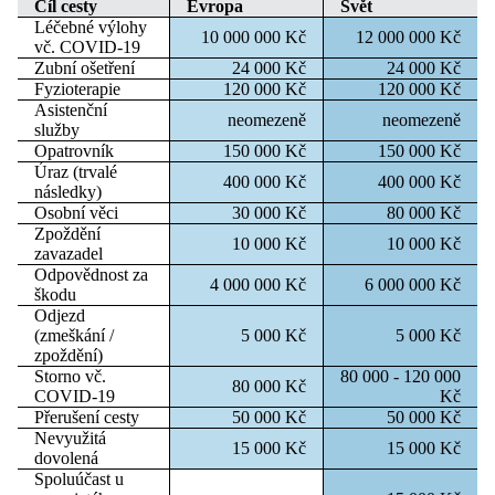
Cíl cesty
Evropa
Svět
Léčebné výlohy
10 000 000 Kč
12 000 000 Kč
vč. COVID-19
Zubní ošetření
24 000 Kč
24 000 Kč
Fyzioterapie
120 000 Kč
120 000 Kč
Asistenční
neomezeně
neomezeně
služby
Opatrovník
150 000 Kč
150 000 Kč
Úraz (trvalé
400 000 Kč
400 000 Kč
následky)
Osobní věci
30 000 Kč
80 000 Kč
Zpoždění
10 000 Kč
10 000 Kč
zavazadel
Odpovědnost za
4 000 000 Kč
6 000 000 Kč
škodu
Odjezd
(zmeškání /
5 000 Kč
5 000 Kč
zpoždění)
Storno vč.
80 000 - 120 000
80 000 Kč
COVID-19
Kč
Přerušení cesty
50 000 Kč
50 000 Kč
Nevyužitá
15 000 Kč
15 000 Kč
dovolená
Spoluúčast u