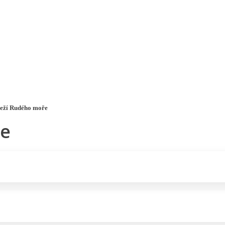
a u moře
Animační kluby
First minute – Léto 2027
Vě
eží Rudého moře
ře