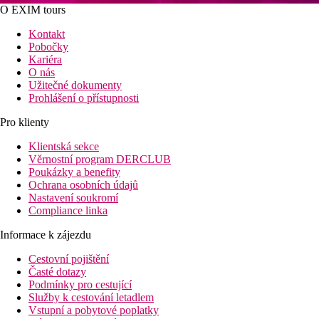
O EXIM tours
Kontakt
Pobočky
Kariéra
O nás
Užitečné dokumenty
Prohlášení o přístupnosti
Pro klienty
Klientská sekce
Věrnostní program DERCLUB
Poukázky a benefity
Ochrana osobních údajů
Nastavení soukromí
Compliance linka
Informace k zájezdu
Cestovní pojištění
Časté dotazy
Podmínky pro cestující
Služby k cestování letadlem
Vstupní a pobytové poplatky