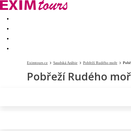
Akční nabídky
Last minute
First minute - Exotika a zim
Eximtours.cz
Saudská Arábie
Pobřeží Rudého moře
Pobř
Pobřeží Rudého mo