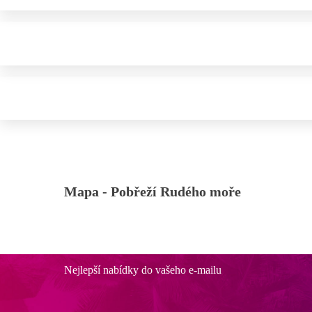
Mapa -
Pobřeží Rudého moře
Nejlepší nabídky do vašeho e-mailu