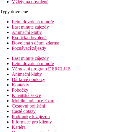
Výlety na dovolené
Typy dovolené
Letní dovolená u moře
Last minute zájezdy
Animační kluby
Exotická dovolená
Dovolená s dětmi zdarma
Poznávací zájezdy
Last minute zájezdy
Letní dovolená u moře
Věrnostní program DERCLUB
Animační kluby
Dárkové poukazy
Kontakty
Pobočky
Klientská sekce
Mobilní aplikace Exim
Cestovní pojištění
Časté dotazy
Podmínky k zájezdu
Informace pro klienty
Kariéra