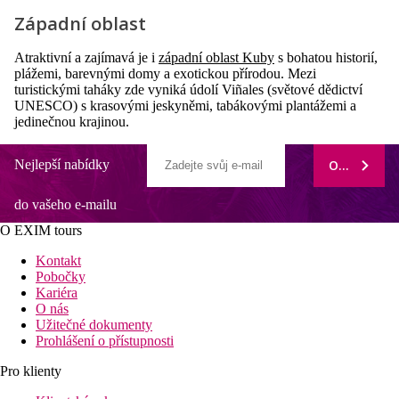
Západní oblast
Atraktivní a zajímavá je i
západní oblast Kuby
s bohatou historií,
plážemi, barevnými domy a exotickou přírodou. Mezi
turistickými taháky zde vyniká údolí Viñales (světové dědictví
UNESCO) s krasovými jeskyněmi, tabákovými plantážemi a
jedinečnou krajinou.
Nejlepší nabídky
ODEBÍRAT
do vašeho e-mailu
O EXIM tours
Kontakt
Pobočky
Kariéra
O nás
Užitečné dokumenty
Prohlášení o přístupnosti
Pro klienty