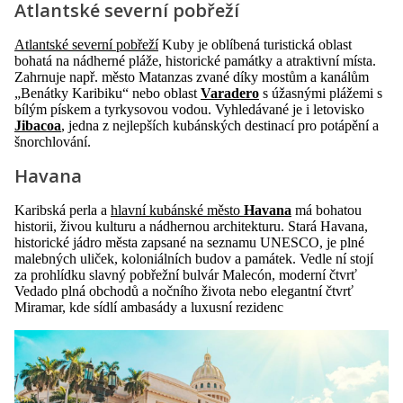
Atlantské severní pobřeží
Atlantské severní pobřeží
Kuby je oblíbená turistická oblast
bohatá na nádherné pláže, historické památky a atraktivní místa.
Zahrnuje např. město Matanzas zvané díky mostům a kanálům
„Benátky Karibiku“ nebo oblast
Varadero
s úžasnými plážemi s
bílým pískem a tyrkysovou vodou. Vyhledávané je i letovisko
Jibacoa
, jedna z nejlepších kubánských destinací pro potápění a
šnorchlování.
Havana
Karibská perla a
hlavní kubánské město
Havana
má bohatou
historii, živou kulturu a nádhernou architekturu. Stará Havana,
historické jádro města zapsané na seznamu UNESCO, je plné
malebných uliček, koloniálních budov a památek. Vedle ní stojí
za prohlídku slavný pobřežní bulvár Malecón, moderní čtvrť
Vedado plná obchodů a nočního života nebo elegantní čtvrť
Miramar, kde sídlí ambasády a luxusní rezidenc