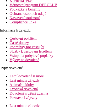
Klientská sekce
Věrnostní program DERCLUB
Poukázky a benefity
Ochrana osobních údajů
Nastavení soukromí
Compliance linka
Informace k zájezdu
Cestovní pojištění
Časté dotazy
Podmínky pro cestující
Služby k cestování letadlem
Vstupní a pobytové poplatky
Výlety na dovolené
Typy dovolené
Letní dovolená u moře
Last minute zájezdy
Animační kluby
Exotická dovolená
Dovolená s dětmi zdarma
Poznávací zájezdy
Last minute zájezdy