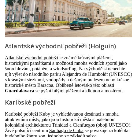
Atlantské východní pobřeží (Holguín)
Atlantské východní pobřeží
je známé krásnými plážemi,
historickými památkami a možností mnoha vodních sportů jako
šnorchlování, potápění a windsurfing. Na východě si nenechte
ujít výlet do národního parku Alejandro de Humboldt (UNESCO)
s krásnými stezkami, vodopády a deštným pralesem nebo krásné
historické město Baracoa. Oblíbené letovisko této oblasti
Guardalavaca
se pyšní bílými plážemi a klidnou atmosférou.
Karibské pobřeží
Karibské pobřeží Kuby
je vyhledávanou destinací s mnoha
atraktivními místy, jako jsou historická města s malebnou
koloniální architekturou
Trinidad
a
Cienfuegos
(obojí UNESCO).
Živé pulsující centrum
Santiago de Cuba
se považuje za kolébku
hudebního žánru son, jednoho ze základů salsy.