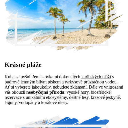
Krásné pláže
Kuba se pyšní třemi stovkami dokonalých
karibských pláží
s
pudrově jemným bílým pískem a tyrkysově průzračnou vodou.
Ať si vyberete jakoukoliv, nebudete zklamaní. Dále ve vnitrozemí
vás okouzlí
neobyčejná příroda
: vysoké hory, biosférické
rezervace s unikátními ekosystémy, deštné lesy, krasové jeskyně,
laguny, vodopády a korálové útesy.