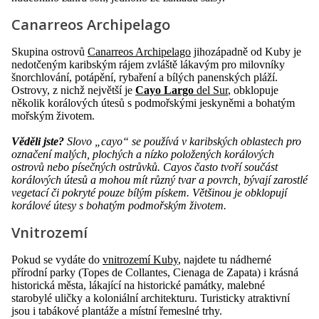
Canarreos Archipelago
Skupina ostrovů
Canarreos Archipelago
jihozápadně od Kuby je
nedotčeným karibským rájem zvláště lákavým pro milovníky
šnorchlování, potápění, rybaření a bílých panenských pláží.
Ostrovy, z nichž největší je
Cayo Largo
del Sur
, obklopuje
několik korálových útesů s podmořskými jeskyněmi a bohatým
mořským životem.
Věděli jste?
Slovo „cayo“ se používá v karibských oblastech pro
označení malých, plochých a nízko položených korálových
ostrovů nebo písečných ostrůvků. Cayos často tvoří součást
korálových útesů a mohou mít různý tvar a povrch, bývají zarostlé
vegetací či pokryté pouze bílým pískem. Většinou je obklopují
korálové útesy s bohatým podmořským životem.
Vnitrozemí
Pokud se vydáte do
vnitrozemí Kuby
, najdete tu nádherné
přírodní parky (Topes de Collantes, Cienaga de Zapata) i krásná
historická města, lákající na historické památky, malebné
starobylé uličky a koloniální architekturu. Turisticky atraktivní
jsou i tabákové plantáže a místní řemeslné trhy.