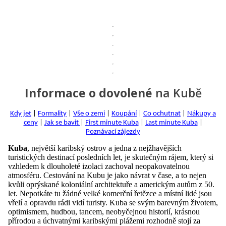
Informace o dovolené
na Kubě
Kdy jet
|
Formality
|
Vše o zemi
|
Koupání
|
Co ochutnat
|
Nákupy a
ceny
|
Jak se bavit
|
First minute Kuba
|
Last minute Kuba
|
Poznávací zájezdy
Kuba
, největší karibský ostrov a jedna z nejžhavějších
turistických destinací posledních let, je skutečným rájem, který si
vzhledem k dlouholeté izolaci zachoval neopakovatelnou
atmosféru. Cestování na Kubu je jako návrat v čase, a to nejen
kvůli oprýskané koloniální architektuře a americkým autům z 50.
let. Nepotkáte tu žádné velké komerční řetězce a místní lidé jsou
vřelí a opravdu rádi vidí turisty. Kuba se svým barevným životem,
optimismem, hudbou, tancem, neobyčejnou historií, krásnou
přírodou a úchvatnými karibskými plážemi rozhodně stojí za