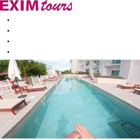
Akční nabídky
Last minute
First minute - Exotika a zim