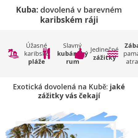
Kuba:
dovolená v barevném
karibském ráji
Úžasné
Slavný
Záb
Jedinečné
karibské
kubánský
pamá
zážitky
pláže
rum
atr
Exotická dovolená na Kubě:
jaké
zážitky vás čekají