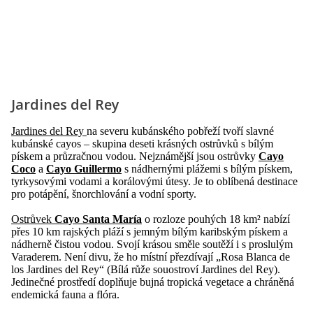
Jardines del Rey
Jardines del Rey
na severu kubánského pobřeží tvoří slavné
kubánské cayos – skupina deseti krásných ostrůvků s bílým
pískem a průzračnou vodou. Nejznámější jsou ostrůvky
Cayo
Coco
a
Cayo Guillermo
s nádhernými plážemi s bílým pískem,
tyrkysovými vodami a korálovými útesy. Je to oblíbená destinace
pro potápění, šnorchlování a vodní sporty.
Ostrůvek
Cayo Santa María
o rozloze pouhých 18 km² nabízí
přes 10 km rajských pláží s jemným bílým karibským pískem a
nádherně čistou vodou. Svojí krásou směle soutěží i s proslulým
Varaderem. Není divu, že ho místní přezdívají „Rosa Blanca de
los Jardines del Rey“ (Bílá růže souostroví Jardines del Rey).
Jedinečné prostředí doplňuje bujná tropická vegetace a chráněná
endemická fauna a flóra.