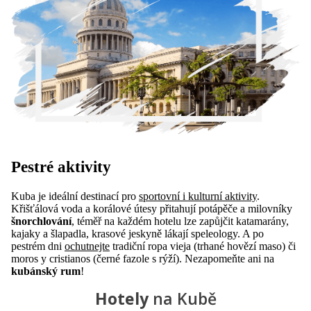
Pestré aktivity
Kuba je ideální destinací pro
sportovní i kulturní aktivity
.
Křišťálová voda a korálové útesy přitahují potápěče a milovníky
šnorchlování
, téměř na každém hotelu lze zapůjčit katamarány,
kajaky a šlapadla, krasové jeskyně lákají speleology. A po
pestrém dni
ochutnejte
tradiční ropa vieja (trhané hovězí maso) či
moros y cristianos (černé fazole s rýží). Nezapomeňte ani na
kubánský rum
!
Hotely
na Kubě