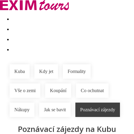
Akční nabídky
Last minute
First minute - Exotika a zim
Kuba
Kdy jet
Formality
Vše o zemi
Koupání
Co ochutnat
Nákupy
Jak se bavit
Poznávací zájezdy
Poznávací zájezdy na Kubu