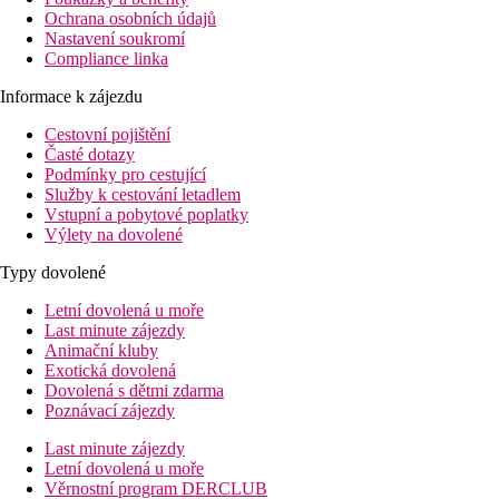
Ochrana osobních údajů
Nastavení soukromí
Compliance linka
Informace k zájezdu
Cestovní pojištění
Časté dotazy
Podmínky pro cestující
Služby k cestování letadlem
Vstupní a pobytové poplatky
Výlety na dovolené
Typy dovolené
Letní dovolená u moře
Last minute zájezdy
Animační kluby
Exotická dovolená
Dovolená s dětmi zdarma
Poznávací zájezdy
Last minute zájezdy
Letní dovolená u moře
Věrnostní program DERCLUB