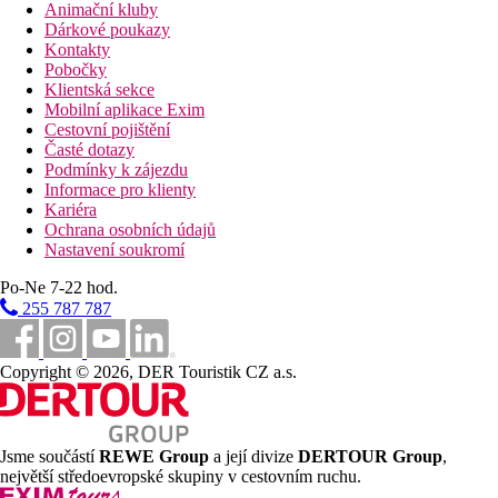
Animační kluby
Dárkové poukazy
Kontakty
Pobočky
Klientská sekce
Mobilní aplikace Exim
Cestovní pojištění
Časté dotazy
Podmínky k zájezdu
Informace pro klienty
Kariéra
Ochrana osobních údajů
Nastavení soukromí
Po-Ne 7-22 hod.
255 787 787
Copyright © 2026, DER Touristik CZ a.s.
Jsme součástí
REWE Group
a její divize
DERTOUR Group
,
největší středoevropské skupiny v cestovním ruchu.