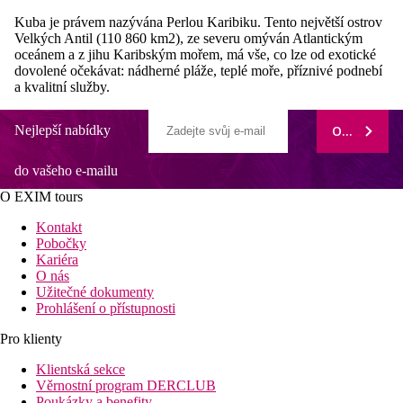
Kuba je právem nazývána Perlou Karibiku. Tento největší ostrov
Velkých Antil (110 860 km2), ze severu omýván Atlantickým
oceánem a z jihu Karibským mořem, má vše, co lze od exotické
dovolené očekávat: nádherné pláže, teplé moře, příznivé podnebí
a kvalitní služby.
Nejlepší nabídky
ODEBÍRAT
do vašeho e-mailu
O EXIM tours
Kontakt
Pobočky
Kariéra
O nás
Užitečné dokumenty
Prohlášení o přístupnosti
Pro klienty
Klientská sekce
Věrnostní program DERCLUB
Poukázky a benefity