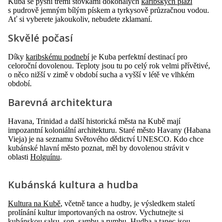
Kuba se pyšní třemi stovkami dokonalých
karibských pláží
s pudrově jemným bílým pískem a tyrkysově průzračnou vodou.
Ať si vyberete jakoukoliv, nebudete zklamaní.
Skvělé počasí
Díky
karibskému podnebí
je Kuba perfektní destinací pro
celoroční dovolenou. Teploty jsou tu po celý rok velmi přívětivé,
o něco nižší v zimě v období sucha a vyšší v létě ve vlhkém
období.
Barevná architektura
Havana, Trinidad a další historická města na Kubě mají
impozantní koloniální architekturu. Staré město Havany (Habana
Vieja) je na seznamu Světového dědictví UNESCO. Kdo chce
kubánské hlavní město poznat, měl by dovolenou strávit v
oblasti
Holguínu
.
Kubánská kultura a hudba
Kultura na Kubě
, včetně tance a hudby, je výsledkem staletí
prolínání kultur importovaných na ostrov. Vychutnejte si
kubánskou salsu, son, sambu a rumbu. Hudba a tanec jsou