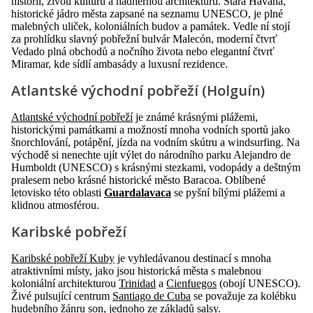
historii, živou kulturu a nádhernou architekturu. Stará Havana,
historické jádro města zapsané na seznamu UNESCO, je plné
malebných uliček, koloniálních budov a památek. Vedle ní stojí
za prohlídku slavný pobřežní bulvár Malecón, moderní čtvrť
Vedado plná obchodů a nočního života nebo elegantní čtvrť
Miramar, kde sídlí ambasády a luxusní rezidence.
Atlantské východní pobřeží (Holguín)
Atlantské východní pobřeží
je známé krásnými plážemi,
historickými památkami a možností mnoha vodních sportů jako
šnorchlování, potápění, jízda na vodním skútru a windsurfing. Na
východě si nenechte ujít výlet do národního parku Alejandro de
Humboldt (UNESCO) s krásnými stezkami, vodopády a deštným
pralesem nebo krásné historické město Baracoa. Oblíbené
letovisko této oblasti
Guardalavaca
se pyšní bílými plážemi a
klidnou atmosférou.
Karibské pobřeží
Karibské pobřeží Kuby
je vyhledávanou destinací s mnoha
atraktivními místy, jako jsou historická města s malebnou
koloniální architekturou
Trinidad
a
Cienfuegos
(obojí UNESCO).
Živé pulsující centrum
Santiago de Cuba
se považuje za kolébku
hudebního žánru son, jednoho ze základů salsy.