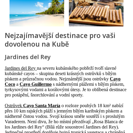
Nejzajímavější destinace pro vaši
dovolenou na Kubě
Jardines del Rey
Jardines del Rey
na severu kubánského pobřeží tvoří slavné
kubánské cayos – skupina deseti krásných ostrůvků s bílým
pískem a průzračnou vodou. Nejznámější jsou ostrůvky
Cayo
Coco
a
Cayo Guillermo
s nádhernými plážemi s bílým pískem,
tyrkysovými vodami a korálovými útesy. Je to oblíbená destinace
pro potápění, šnorchlování a vodní sporty.
Ostrůvek
Cayo Santa María
o rozloze pouhých 18 km² nabízí
přes 10 km rajských pláží s jemným bílým karibským pískem a
nádherně čistou vodou. Svojí krásou směle soutěží i s proslulým
Varaderem. Není divu, že ho místní přezdívají „Rosa Blanca de
los Jardines del Rey“ (Bílá růže souostroví Jardines del Rey).
Jedinečné prostředí doplňuje bujná tropická vegetace a chráněná