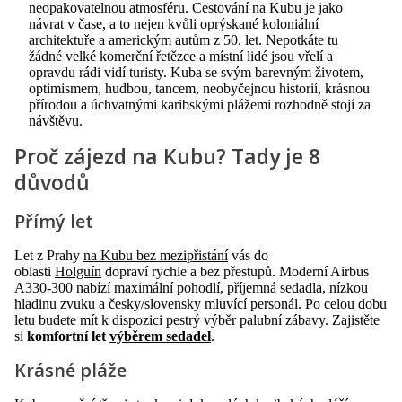
neopakovatelnou atmosféru. Cestování na Kubu je jako
návrat v čase, a to nejen kvůli oprýskané koloniální
architektuře a americkým autům z 50. let. Nepotkáte tu
žádné velké komerční řetězce a místní lidé jsou vřelí a
opravdu rádi vidí turisty. Kuba se svým barevným životem,
optimismem, hudbou, tancem, neobyčejnou historií, krásnou
přírodou a úchvatnými karibskými plážemi rozhodně stojí za
návštěvu.
Proč zájezd na Kubu? Tady je 8
důvodů
Přímý let
Let z Prahy
na Kubu bez mezipřistání
vás do
oblasti
Holguín
dopraví rychle a bez přestupů. Moderní Airbus
A330-300 nabízí maximální pohodlí, příjemná sedadla, nízkou
hladinu zvuku a česky/slovensky mluvící personál. Po celou dobu
letu budete mít k dispozici pestrý výběr palubní zábavy. Zajistěte
si
komfortní let
výběrem sedadel
.
Krásné pláže