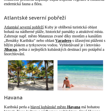
endemická fauna a flóra.
Atlantské severní pobřeží
Atlantské severní pobřeží
Kuby je oblíbená turistická oblast
bohatá na nádherné pláže, historické památky a atraktivní místa.
Zahrnuje např. město Matanzas zvané díky mostům a kanálům
„Benátky Karibiku“ nebo oblast
Varadero
s úžasnými plážemi s
bílým pískem a tyrkysovou vodou. Vyhledávané je i letovisko
Jibacoa
, jedna z nejlepších kubánských destinací pro potápění a
šnorchlování.
Havana
Karibská perla a
hlavní kubánské město
Havana
má bohatou