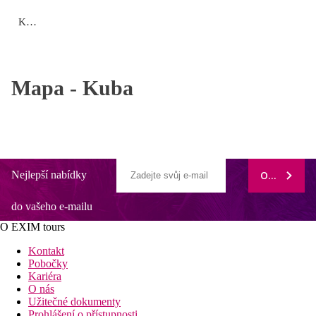
Kuba
Mapa -
Kuba
Nejlepší nabídky
ODEBÍRAT
do vašeho e-mailu
O EXIM tours
Kontakt
Pobočky
Kariéra
O nás
Užitečné dokumenty
Prohlášení o přístupnosti