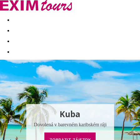
Akční nabídky
Last minute
First minute - Exotika a zim
Kuba
Dovolená v barevném karibském ráji
ZOBRAZIT ZÁJEZDY