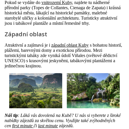
Pokud se vydáte do
vnitrozemí Kuby
, najdete tu nádherné
přírodní parky (Topes de Collantes, Cienaga de Zapata) i krásná
historická města, lákající na historické památky, malebné
starobylé uličky a koloniální architekturu. Turisticky atraktivní
jsou i tabákové plantáže a místní řemeslné trhy.
Západní oblast
Atraktivní a zajímavá je i
západní oblast Kuby
s bohatou historií,
plážemi, barevnými domy a exotickou přírodou. Mezi
turistickými taháky zde vyniká údolí Viñales (světové dědictví
UNESCO) s krasovými jeskyněmi, tabákovými plantážemi a
jedinečnou krajinou.
Náš tip
: Láká vás dovolená na Kubě? U nás si vyberete z široké
nabídky zájezdů za skvělou cenu. Využijte také zvýhodněných
cen
first minute
či
last minute
zájezdů.