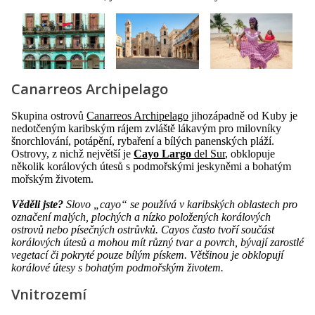
Canarreos Archipelago
Skupina ostrovů
Canarreos Archipelago
jihozápadně od Kuby je
nedotčeným karibským rájem zvláště lákavým pro milovníky
šnorchlování, potápění, rybaření a bílých panenských pláží.
Ostrovy, z nichž největší je
Cayo Largo
del Sur
, obklopuje
několik korálových útesů s podmořskými jeskyněmi a bohatým
mořským životem.
Věděli jste?
Slovo „cayo“ se používá v karibských oblastech pro
označení malých, plochých a nízko položených korálových
ostrovů nebo písečných ostrůvků. Cayos často tvoří součást
korálových útesů a mohou mít různý tvar a povrch, bývají zarostlé
vegetací či pokryté pouze bílým pískem. Většinou je obklopují
korálové útesy s bohatým podmořským životem.
Vnitrozemí