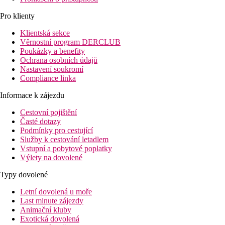
Pro klienty
Klientská sekce
Věrnostní program DERCLUB
Poukázky a benefity
Ochrana osobních údajů
Nastavení soukromí
Compliance linka
Informace k zájezdu
Cestovní pojištění
Časté dotazy
Podmínky pro cestující
Služby k cestování letadlem
Vstupní a pobytové poplatky
Výlety na dovolené
Typy dovolené
Letní dovolená u moře
Last minute zájezdy
Animační kluby
Exotická dovolená