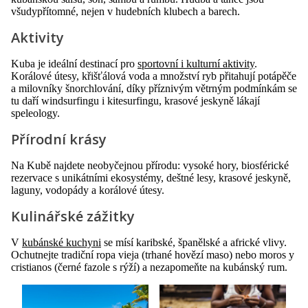
všudypřítomné, nejen v hudebních klubech a barech.
Aktivity
Kuba je ideální destinací pro
sportovní i kulturní aktivity
.
Korálové útesy, křišťálová voda a množství ryb přitahují potápěče
a milovníky šnorchlování, díky příznivým větrným podmínkám se
tu daří windsurfingu i kitesurfingu, krasové jeskyně lákají
speleology.
Přírodní krásy
Na Kubě najdete neobyčejnou přírodu: vysoké hory, biosférické
rezervace s unikátními ekosystémy, deštné lesy, krasové jeskyně,
laguny, vodopády a korálové útesy.
Kulinářské zážitky
V
kubánské kuchyni
se mísí karibské, španělské a africké vlivy.
Ochutnejte tradiční ropa vieja (trhané hovězí maso) nebo moros y
cristianos (černé fazole s rýží) a nezapomeňte na kubánský rum.