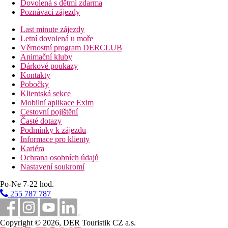
Dovolená s dětmi zdarma
Poznávací zájezdy
Last minute zájezdy
Letní dovolená u moře
Věrnostní program DERCLUB
Animační kluby
Dárkové poukazy
Kontakty
Pobočky
Klientská sekce
Mobilní aplikace Exim
Cestovní pojištění
Časté dotazy
Podmínky k zájezdu
Informace pro klienty
Kariéra
Ochrana osobních údajů
Nastavení soukromí
Po-Ne 7-22 hod.
255 787 787
Copyright © 2026, DER Touristik CZ a.s.