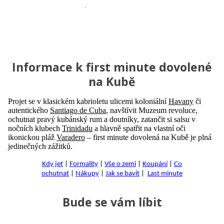
Informace k first minute dovolené
na Kubě
Projet se v klasickém kabrioletu ulicemi koloniální
Havany
či
autentického
Santiago de Cuba
, navštívit Muzeum revoluce,
ochutnat pravý kubánský rum a doutníky, zatančit si salsu v
nočních klubech
Trinidadu
a hlavně spatřit na vlastní oči
ikonickou pláž
Varadero
– first minute dovolená na Kubě je plná
jedinečných zážitků.
Kdy jet
|
Formality
|
Vše o zemi
|
Koupání
|
Co
ochutnat
|
Nákupy
|
Jak se bavit
|
Last minute
Bude se vám líbit