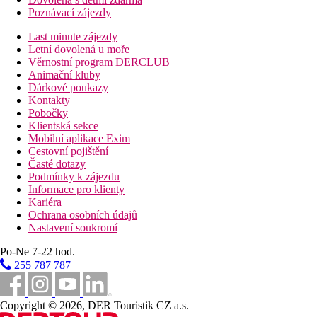
Poznávací zájezdy
Last minute zájezdy
Letní dovolená u moře
Věrnostní program DERCLUB
Animační kluby
Dárkové poukazy
Kontakty
Pobočky
Klientská sekce
Mobilní aplikace Exim
Cestovní pojištění
Časté dotazy
Podmínky k zájezdu
Informace pro klienty
Kariéra
Ochrana osobních údajů
Nastavení soukromí
Po-Ne 7-22 hod.
255 787 787
Copyright © 2026, DER Touristik CZ a.s.