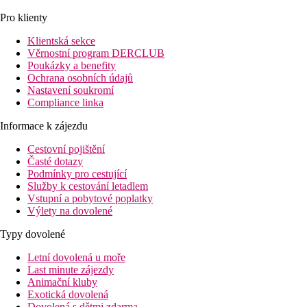
Pro klienty
Klientská sekce
Věrnostní program DERCLUB
Poukázky a benefity
Ochrana osobních údajů
Nastavení soukromí
Compliance linka
Informace k zájezdu
Cestovní pojištění
Časté dotazy
Podmínky pro cestující
Služby k cestování letadlem
Vstupní a pobytové poplatky
Výlety na dovolené
Typy dovolené
Letní dovolená u moře
Last minute zájezdy
Animační kluby
Exotická dovolená
Dovolená s dětmi zdarma