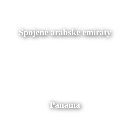
Spojené arabské emiráty
Panama