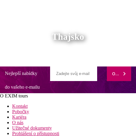
Thajsko
Nejlepší nabídky
ODEBÍRAT
do vašeho e-mailu
O EXIM tours
Kontakt
Pobočky
Kariéra
O nás
Užitečné dokumenty
Prohlášení o přístupnosti