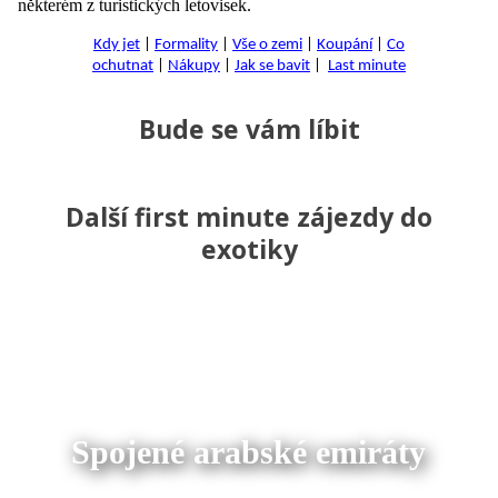
některém z turistických letovisek.
Kdy jet
|
Formality
|
Vše o zemi
|
Koupání
|
Co
ochutnat
|
Nákupy
|
Jak se bavit
|
Last minute
Bude se vám líbit
Další first minute zájezdy do
exotiky
Spojené arabské emiráty