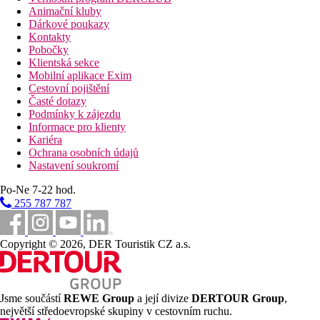
Animační kluby
Dárkové poukazy
Kontakty
Pobočky
Klientská sekce
Mobilní aplikace Exim
Cestovní pojištění
Časté dotazy
Podmínky k zájezdu
Informace pro klienty
Kariéra
Ochrana osobních údajů
Nastavení soukromí
Po-Ne 7-22 hod.
255 787 787
Copyright © 2026, DER Touristik CZ a.s.
Jsme součástí
REWE Group
a její divize
DERTOUR Group
,
největší středoevropské skupiny v cestovním ruchu.