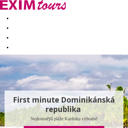
Akční nabídky
Last minute
First minute - Exotika a zim
First minute Dominikánská
republika
Nejkrásnější pláže Karibiku výhodně