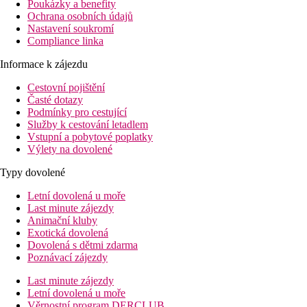
Poukázky a benefity
Ochrana osobních údajů
Nastavení soukromí
Compliance linka
Informace k zájezdu
Cestovní pojištění
Časté dotazy
Podmínky pro cestující
Služby k cestování letadlem
Vstupní a pobytové poplatky
Výlety na dovolené
Typy dovolené
Letní dovolená u moře
Last minute zájezdy
Animační kluby
Exotická dovolená
Dovolená s dětmi zdarma
Poznávací zájezdy
Last minute zájezdy
Letní dovolená u moře
Věrnostní program DERCLUB