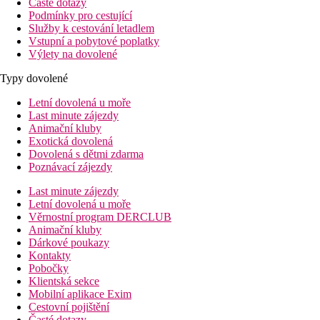
Časté dotazy
Podmínky pro cestující
Služby k cestování letadlem
Vstupní a pobytové poplatky
Výlety na dovolené
Typy dovolené
Letní dovolená u moře
Last minute zájezdy
Animační kluby
Exotická dovolená
Dovolená s dětmi zdarma
Poznávací zájezdy
Last minute zájezdy
Letní dovolená u moře
Věrnostní program DERCLUB
Animační kluby
Dárkové poukazy
Kontakty
Pobočky
Klientská sekce
Mobilní aplikace Exim
Cestovní pojištění
Časté dotazy