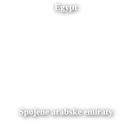
Egypt
Spojené arabské emiráty