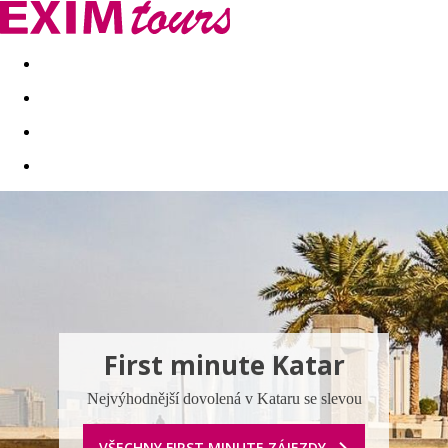
Akční nabídky
Last minute
First minute - Exotika a zim
First minute Katar
Nejvýhodnější dovolená v Kataru se slevou
VŠECHNY FIRST MINUTE ZÁJEZDY