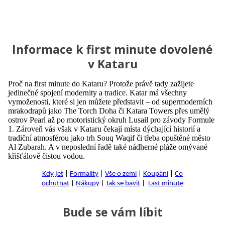
Informace k first minute dovolené
v Kataru
Proč na first minute do Kataru? Protože právě tady zažijete
jedinečné spojení modernity a tradice. Katar má všechny
vymoženosti, které si jen můžete představit – od supermoderních
mrakodrapů jako The Torch Doha či Katara Towers přes umělý
ostrov Pearl až po motoristický okruh Lusail pro závody Formule
1. Zároveň vás však v Kataru čekají místa dýchající historií a
tradiční atmosférou jako trh Souq Waqif či třeba opuštěné město
Al Zubarah. A v neposlední řadě také nádherné pláže omývané
křišťálově čistou vodou.
Kdy jet
|
Formality
|
Vše o zemi
|
Koupání
|
Co
ochutnat
|
Nákupy
|
Jak se bavit
|
Last minute
Bude se vám líbit