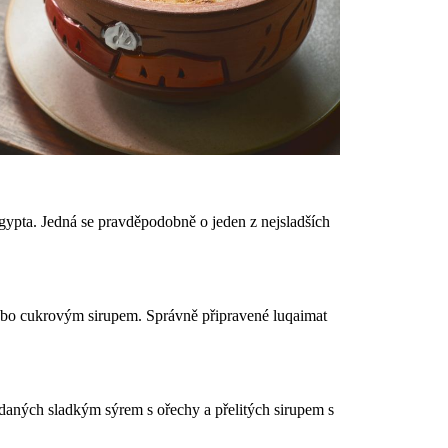
ypta. Jedná se pravděpodobně o jeden z nejsladších
nebo cukrovým sirupem. Správně připravené luqaimat
daných sladkým sýrem s ořechy a přelitých sirupem s