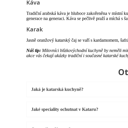
Káva
Tradiční arabská káva je hluboce zakořeněna v místní kul
generace na generaci. Káva se pečlivě praží a míchá s
Karak
Jasně oranžový katarský čaj se vaří s kardamomem, ša
Náš tip:
Milovníci blízkovýchodní kuchyně by neměli m
akce vás čekají ukázky tradiční i současné katarské kuc
Ot
Jaká je katarská kuchyně?
Jaké speciality ochutnat v Kataru?