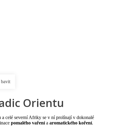
rnostní program DERCLUB
Pobočky
Časté dotazy
D
 bavit
adic Orientu
a celé severní Afriky se v ní prolínají v dokonalé
binace
pomalého vaření
a
aromatického koření
.