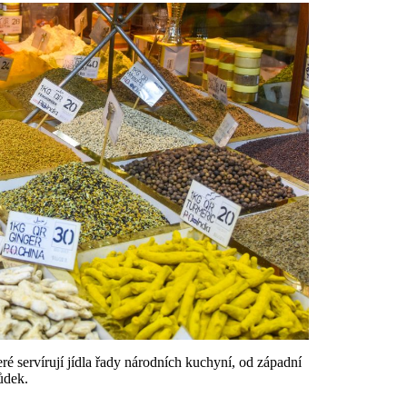
eré servírují jídla řady národních kuchyní, od západní
ůdek.