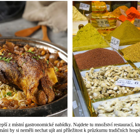
epší z místní gastronomické nabídky. Najdete tu množství restaurací, kt
áni by si neměli nechat ujít ani příležitost k průzkumu tradičních hosp