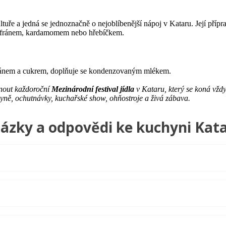
tuře a jedná se jednoznačně o nejoblíbenější nápoj v Kataru. Její přípra
 šafránem, kardamomem nebo hřebíčkem.
fránem a cukrem, doplňuje se kondenzovaným mlékem.
inout každoroční
Mezinárodní festival jídla
v Kataru, který se koná vž
hyně, ochutnávky, kuchařské show, ohňostroje a živá zábava.
ázky a odpovědi ke kuchyni Kat