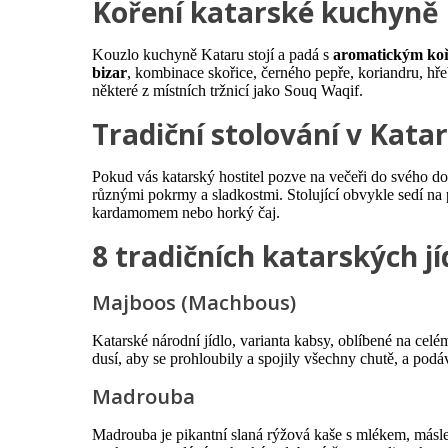
Koření katarské kuchyně
Kouzlo kuchyně Kataru stojí a padá s
aromatickým ko
bizar
, kombinace skořice, černého pepře, koriandru, h
některé z místních tržnicí jako Souq Waqif.
Tradiční stolování v Kata
Pokud vás katarský hostitel pozve na večeři do svého dom
různými pokrmy a sladkostmi. Stolující obvykle sedí na 
kardamomem nebo horký čaj.
8 tradičních katarských j
Majboos (Machbous)
Katarské národní jídlo, varianta kabsy, oblíbené na cel
dusí, aby se prohloubily a spojily všechny chutě, a pod
Madrouba
Madrouba je pikantní slaná rýžová kaše s mlékem, más