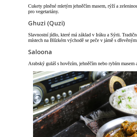
Cukety plněné mletým jehněčím masem, rýží a zeleninou,
pro vegetariány.
Ghuzi (Quzi)
Slavnostní jídlo, které má základ v Iráku a Sýrii. Tradi
místech na Blízkém východě se peče v jámě s dřevěným
Saloona
Arabský guláš s hovězím, jehněčím nebo rybím masem a