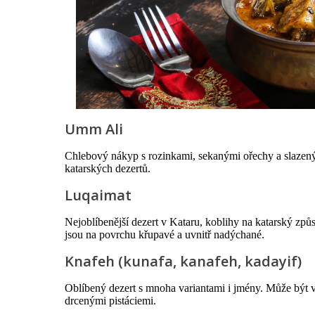
Umm Ali
Chlebový nákyp s rozinkami, sekanými ořechy a slazený
katarských dezertů.
Luqaimat
Nejoblíbenější dezert v Kataru, koblihy na katarský z
jsou na povrchu křupavé a uvnitř nadýchané.
Knafeh (kunafa, kanafeh, kadayif)
Oblíbený dezert s mnoha variantami i jmény. Může být 
drcenými pistáciemi.