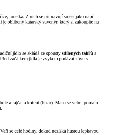
ice, limetka. Z nich se připravují směsi jako např.
í je oblíbený
katarský suvenýr
, který si zakoupíte na
adiční jídlo se skládá ze spousty
sdílených talířů
s
. Před začátkem jídla je zvykem podávat kávu s
ule a rajčat a koření (bizar). Maso se velmi pomalu
u.
aří se celé hodiny, dokud nezíská hustou lepkavou