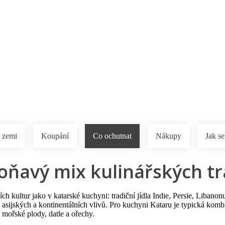
a u moře
Animační kluby
First minute – Léto 2027
Vě
 zemi
Koupání
Co ochutnat
Nákupy
Jak se
oňavý mix kulinářských tr
kultur jako v katarské kuchyni: tradiční jídla Indie, Persie, Libanonu 
 asijských a kontinentálních vlivů. Pro kuchyni Kataru je typická kom
 mořské plody, datle a ořechy.