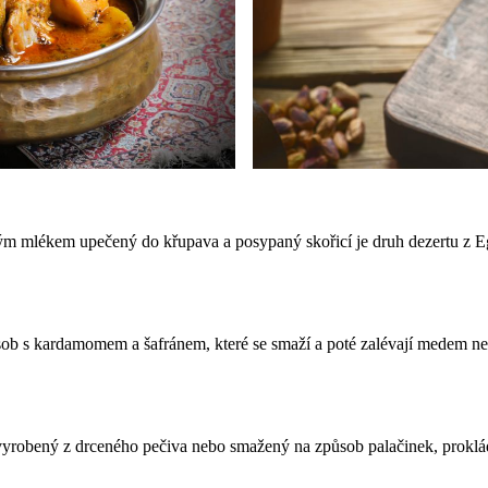
m mlékem upečený do křupava a posypaný skořicí je druh dezertu z Eg
působ s kardamomem a šafránem, které se smaží a poté zalévají medem 
vyrobený z drceného pečiva nebo smažený na způsob palačinek, proklá