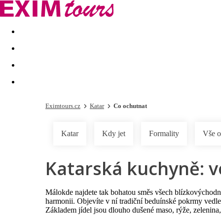
Akční nabídky
Last minute
First minute - Exotika a zim
Eximtours.cz
Katar
Co ochutnat
Katar
Kdy jet
Formality
Vše o
Katarská kuchyně: v
Málokde najdete tak bohatou směs všech blízkovýchodních 
harmonii. Objevíte v ní tradiční beduínské pokrmy vedle
Základem jídel jsou dlouho dušené maso, rýže, zelenina,