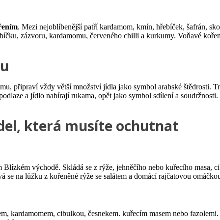
řením
. Mezi nejoblíbenější patří kardamom, kmín, hřebíček, šafrán, skoř
řebíčku, zázvoru, kardamomu, červeného chilli a kurkumy. Voňavé kořen
ru
u, připraví vždy větší množství jídla jako symbol arabské štědrosti. Tr
podlaze a jídlo nabírají rukama, opět jako symbol sdílení a soudržnosti
ídel, která musíte ochutnat
ém Blízkém východě. Skládá se z rýže, jehněčího nebo kuřecího masa, cib
ává se na lůžku z kořeněné rýže se salátem a domácí rajčatovou omáčko
lem, kardamomem, cibulkou, česnekem. kuřecím masem nebo fazolemi. V