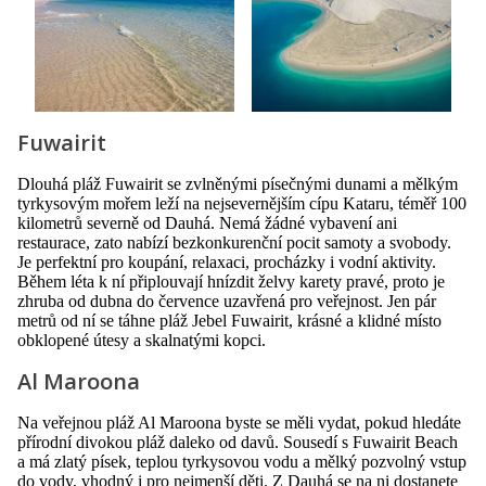
Fuwairit
Dlouhá pláž Fuwairit se zvlněnými písečnými dunami a mělkým
tyrkysovým mořem leží na nejsevernějším cípu Kataru, téměř 100
kilometrů severně od Dauhá. Nemá žádné vybavení ani
restaurace, zato nabízí bezkonkurenční pocit samoty a svobody.
Je perfektní pro koupání, relaxaci, procházky i vodní aktivity.
Během léta k ní připlouvají hnízdit želvy karety pravé, proto je
zhruba od dubna do července uzavřená pro veřejnost. Jen pár
metrů od ní se táhne pláž Jebel Fuwairit, krásné a klidné místo
obklopené útesy a skalnatými kopci.
Al Maroona
Na veřejnou pláž Al Maroona byste se měli vydat, pokud hledáte
přírodní divokou pláž daleko od davů. Sousedí s Fuwairit Beach
a má zlatý písek, teplou tyrkysovou vodu a mělký pozvolný vstup
do vody, vhodný i pro nejmenší děti. Z Dauhá se na ni dostanete