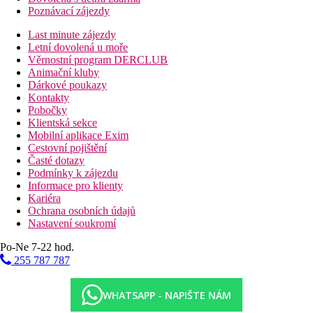
Poznávací zájezdy
Last minute zájezdy
Letní dovolená u moře
Věrnostní program DERCLUB
Animační kluby
Dárkové poukazy
Kontakty
Pobočky
Klientská sekce
Mobilní aplikace Exim
Cestovní pojištění
Časté dotazy
Podmínky k zájezdu
Informace pro klienty
Kariéra
Ochrana osobních údajů
Nastavení soukromí
Po-Ne 7-22 hod.
255 787 787
WHATSAPP - NAPIŠTE NÁM