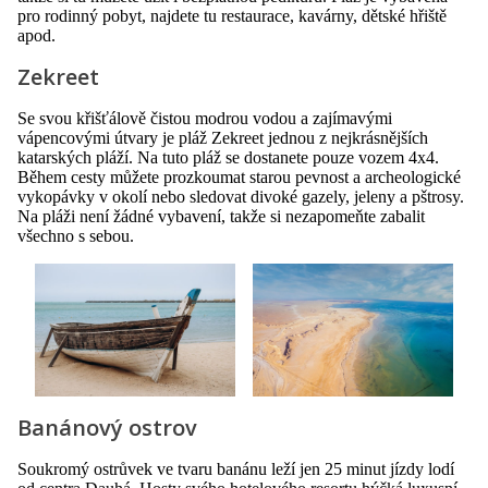
pro rodinný pobyt, najdete tu restaurace, kavárny, dětské hřiště
apod.
Zekreet
Se svou křišťálově čistou modrou vodou a zajímavými
vápencovými útvary je pláž Zekreet jednou z nejkrásnějších
katarských pláží. Na tuto pláž se dostanete pouze vozem 4x4.
Během cesty můžete prozkoumat starou pevnost a archeologické
vykopávky v okolí nebo sledovat divoké gazely, jeleny a pštrosy.
Na pláži není žádné vybavení, takže si nezapomeňte zabalit
všechno s sebou.
Banánový ostrov
Soukromý ostrůvek ve tvaru banánu leží jen 25 minut jízdy lodí