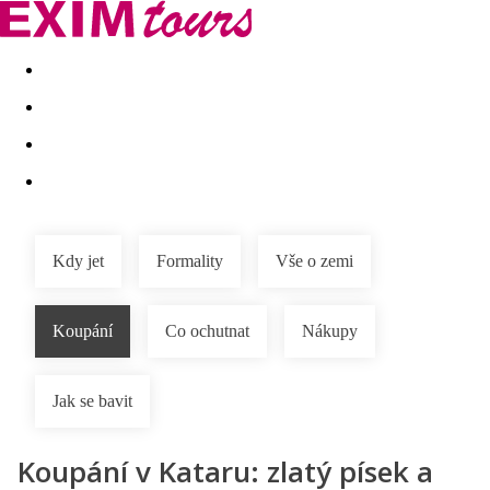
Akční nabídky
Last minute
First minute - Exotika a zim
Kdy jet
Formality
Vše o zemi
Koupání
Co ochutnat
Nákupy
Jak se bavit
Koupání v Kataru: zlatý písek a