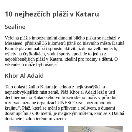
10 nejhezčích pláží v Kataru
Sealine
Veřejná pláž s impozantními dunami bílého písku se nachází v
Mesaieed, přibližně 36 kilometrů jižně od hlavního města Dauhá.
Kromě plavání nabízí i spoustu aktivit: jízdu na velbloudech,
výlety na čtyřkolkách, vodní sporty apod. Je to jedna z
nejoblíbenějších pláží v Kataru, ideální pro rodiny s dětmi. O
víkendech může být rušnější.
Khor Al Adaid
Tato oblast jižního Kataru je jednou z nejkrásnějších a
nejneobvyklejších míst země. Pláž Khor al Adaid leží u ústí
dechberoucího Katarského vnitrozemského moře, v přírodní
rezervaci uznané organizací UNESCO za „pozoruhodnou
krajinu“. Pláž, která se mění s přílivem a odlivem, s dunami
dosahujícími až 40 metrů, je magickým místem, kam se z Dauhá
dostanete jízdou terénním vozem.