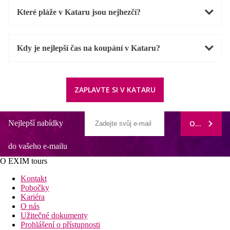
Které pláže v Kataru jsou nejhezčí?
Kdy je nejlepší čas na koupání v Kataru?
ZAPLAVTE SI V KATARU
Nejlepší nabídky
ODEBÍRAT
do vašeho e-mailu
O EXIM tours
Kontakt
Pobočky
Kariéra
O nás
Užitečné dokumenty
Prohlášení o přístupnosti