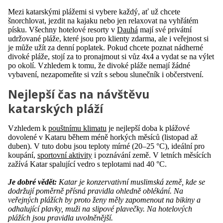
Mezi katarskými plážemi si vybere každý, ať už chcete
šnorchlovat, jezdit na kajaku nebo jen relaxovat na vyhřátém
písku. Všechny hotelové resorty v
Dauhá
mají své privátní
udržované pláže, které jsou pro klienty zdarma, ale i veřejnost si
je může užít za denní poplatek. Pokud chcete poznat nádherné
divoké pláže, stojí za to pronajmout si vůz 4x4 a vydat se na výlet
po okolí. Vzhledem k tomu, že divoké pláže nemají žádné
vybavení, nezapomeňte si vzít s sebou slunečník i občerstvení.
Nejlepší čas na návštěvu
katarských pláží
Vzhledem k
pouštnímu klimatu
je nejlepší doba k plážové
dovolené v Kataru během méně horkých měsíců (listopad až
duben). V tuto dobu jsou teploty mírné (20–25 °C), ideální pro
koupání,
sportovní aktivity
i poznávání země. V letních měsících
zažívá Katar spalující vedro s teplotami nad 40 °C.
Je dobré vědět:
Katar je konzervativní muslimská země, kde se
dodržují poměrně přísná pravidla ohledně oblékání. Na
veřejných plážích by proto ženy měly zapomenout na bikiny a
odhalující plavky, muži na slipové plavečky. Na hotelových
plážích jsou pravidla uvolněnější.