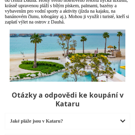
od centra Dauhá. Hosty svého hotelového resortu hýčká luxusní,
krásně upravenou pláží s bílým pískem, palmami, bazény a
vybavením pro vodní sporty a aktivity (jízda na kajaku, na
banánovém člunu, tobogány aj.). Mohou ji využít i turisté, kteří si
zaplatí výlet na ostrov z Dauhá.
Otázky a odpovědi ke koupání v
Kataru
Jaké pláže jsou v Kataru?