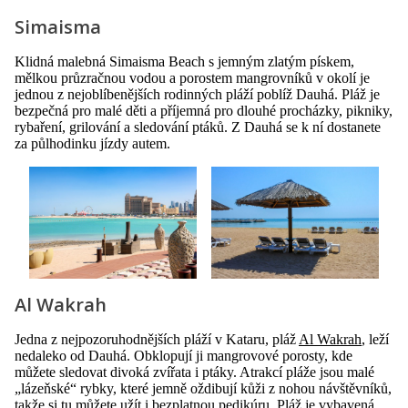
Simaisma
Klidná malebná Simaisma Beach s jemným zlatým pískem,
mělkou průzračnou vodou a porostem mangrovníků v okolí je
jednou z nejoblíbenějších rodinných pláží poblíž Dauhá. Pláž je
bezpečná pro malé děti a příjemná pro dlouhé procházky, pikniky,
rybaření, grilování a sledování ptáků. Z Dauhá se k ní dostanete
za půlhodinku jízdy autem.
Al Wakrah
Jedna z nejpozoruhodnějších pláží v Kataru, pláž
Al Wakrah
, leží
nedaleko od Dauhá. Obklopují ji mangrovové porosty, kde
můžete sledovat divoká zvířata i ptáky. Atrakcí pláže jsou malé
„lázeňské“ rybky, které jemně oždibují kůži z nohou návštěvníků,
takže si tu můžete užít i bezplatnou pedikúru. Pláž je vybavená