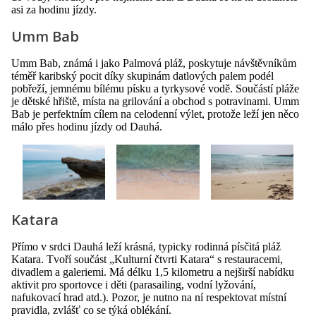
asi za hodinu jízdy.
Umm Bab
Umm Bab, známá i jako Palmová pláž, poskytuje návštěvníkům
téměř karibský pocit díky skupinám datlových palem podél
pobřeží, jemnému bílému písku a tyrkysové vodě. Součástí pláže
je dětské hřiště, místa na grilování a obchod s potravinami. Umm
Bab je perfektním cílem na celodenní výlet, protože leží jen něco
málo přes hodinu jízdy od Dauhá.
Katara
Přímo v srdci Dauhá leží krásná, typicky rodinná písčitá pláž
Katara. Tvoří součást „Kulturní čtvrti Katara“ s restauracemi,
divadlem a galeriemi. Má délku 1,5 kilometru a nejširší nabídku
aktivit pro sportovce i děti (parasailing, vodní lyžování,
nafukovací hrad atd.). Pozor, je nutno na ní respektovat místní
pravidla, zvlášť co se týká oblékání.