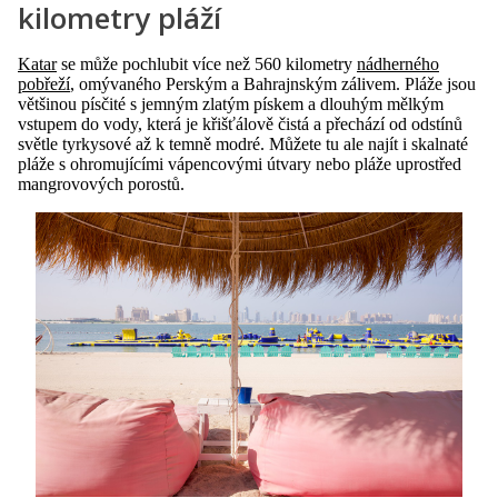
kilometry pláží
Katar
se může pochlubit více než 560 kilometry
nádherného
pobřeží
, omývaného Perským a Bahrajnským zálivem. Pláže jsou
většinou písčité s jemným zlatým pískem a dlouhým mělkým
vstupem do vody, která je křišťálově čistá a přechází od odstínů
světle tyrkysové až k temně modré. Můžete tu ale najít i skalnaté
pláže s ohromujícími vápencovými útvary nebo pláže uprostřed
mangrovových porostů.