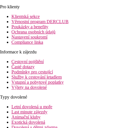
Pro klienty
Klientská sekce
Věrnostní program DERCLUB
Poukázky a benefity
Ochrana osobních údajů
Nastavení soukromí
Compliance linka
Informace k zájezdu
Cestovní pojištění
Časté dotazy
Podmínky pro cestující
Služby k cestování letadlem
Vstupní a pobytové poplatky
Výlety na dovolené
Typy dovolené
Letní dovolená u moře
Last minute zájezdy
Animační kluby
Exotická dovolená
Dovolená s dětmi zdarma