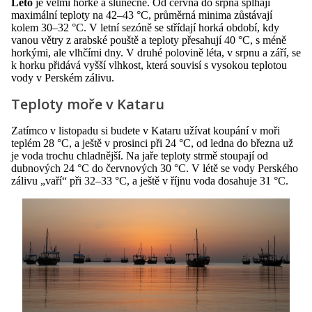
Léto
je velmi horké a slunečné. Od června do srpna šplhají
maximální teploty na 42–43 °C, průměrná minima zůstávají
kolem 30–32 °C. V letní sezóně se střídají horká období, kdy
vanou větry z arabské pouště a teploty přesahují 40 °C, s méně
horkými, ale vlhčími dny. V druhé polovině léta, v srpnu a září, se
k horku přidává vyšší vlhkost, která souvisí s vysokou teplotou
vody v Perském zálivu.
Teploty moře v Kataru
Zatímco v listopadu si budete v Kataru užívat koupání v moři
teplém 28 °C, a ještě v prosinci při 24 °C, od ledna do března už
je voda trochu chladnější. Na jaře teploty strmě stoupají od
dubnových 24 °C do červnových 30 °C. V létě se vody Perského
zálivu „vaří“ při 32–33 °C, a ještě v říjnu voda dosahuje 31 °C.