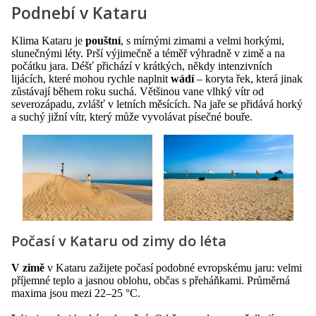
Podnebí v Kataru
Klima Kataru je
pouštní
, s mírnými zimami a velmi horkými,
slunečnými léty. Prší výjimečně a téměř výhradně v zimě a na
počátku jara. Déšť přichází v krátkých, někdy intenzivních
lijácích, které mohou rychle naplnit
wádí
– koryta řek, která jinak
zůstávají během roku suchá. Většinou vane vlhký vítr od
severozápadu, zvlášť v letních měsících. Na jaře se přidává horký
a suchý jižní vítr, který může vyvolávat písečné bouře.
Počasí v Kataru od zimy do léta
V zimě
v Kataru zažijete počasí podobné evropskému jaru: velmi
příjemné teplo a jasnou oblohu, občas s přeháňkami. Průměrná
maxima jsou mezi 22–25 °C.