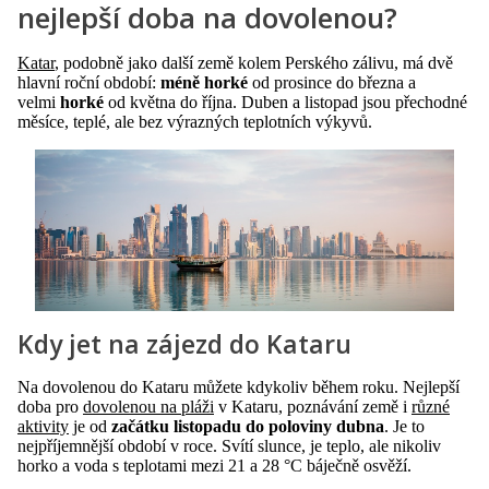
nejlepší doba na dovolenou?
Katar
, podobně jako další země kolem Perského zálivu, má dvě
hlavní roční období:
méně horké
od prosince do března a
velmi
horké
od května do října. Duben a listopad jsou přechodné
měsíce, teplé, ale bez výrazných teplotních výkyvů.
Kdy jet na zájezd do Kataru
Na dovolenou do Kataru můžete kdykoliv během roku. Nejlepší
doba pro
dovolenou na pláži
v Kataru, poznávání země i
různé
aktivity
je od
začátku listopadu do poloviny dubna
. Je to
nejpříjemnější období v roce. Svítí slunce, je teplo, ale nikoliv
horko a voda s teplotami mezi 21 a 28 °C báječně osvěží.