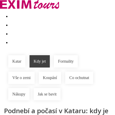
Akční nabídky
Last minute
First minute - Exotika a zim
Katar
Kdy jet
Formality
Vše o zemi
Koupání
Co ochutnat
Nákupy
Jak se bavit
Podnebí a počasí v Kataru: kdy je