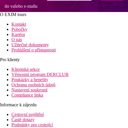
do vašeho e-mailu
O EXIM tours
Kontakt
Pobočky
Kariéra
O nás
Užitečné dokumenty
Prohlášení o přístupnosti
Pro klienty
Klientská sekce
Věrnostní program DERCLUB
Poukázky a benefity
Ochrana osobních údajů
Nastavení soukromí
Compliance linka
Informace k zájezdu
Cestovní pojištění
Časté dotazy
Podmínky pro cestující