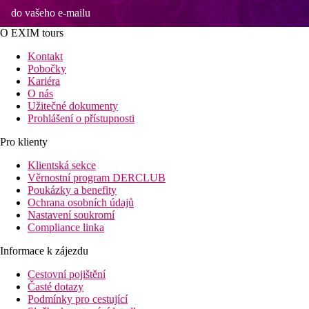
do vašeho e-mailu
O EXIM tours
Kontakt
Pobočky
Kariéra
O nás
Užitečné dokumenty
Prohlášení o přístupnosti
Pro klienty
Klientská sekce
Věrnostní program DERCLUB
Poukázky a benefity
Ochrana osobních údajů
Nastavení soukromí
Compliance linka
Informace k zájezdu
Cestovní pojištění
Časté dotazy
Podmínky pro cestující