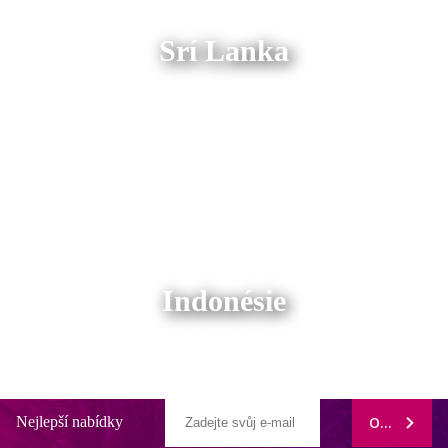
Srí Lanka
Indonésie
Nejlepší nabídky
ODEBÍRAT