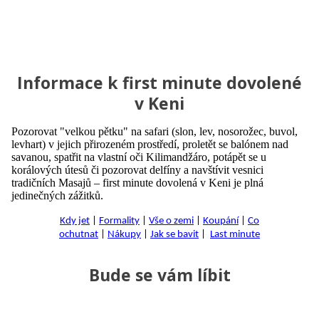
Informace k first minute dovolené
v Keni
Pozorovat "velkou pětku" na safari (slon, lev, nosorožec, buvol,
levhart) v jejich přirozeném prostředí, proletět se balónem nad
savanou, spatřit na vlastní oči Kilimandžáro, potápět se u
korálových útesů či pozorovat delfíny a navštívit vesnici
tradičních Masajů – first minute dovolená v Keni je plná
jedinečných zážitků.
Kdy jet
|
Formality
|
Vše o zemi
|
Koupání
|
Co
ochutnat
|
Nákupy
|
Jak se bavit
|
Last minute
Bude se vám líbit