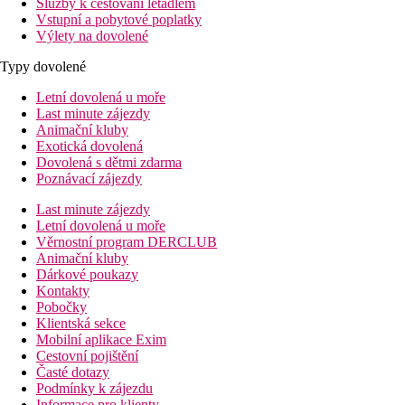
Služby k cestování letadlem
Vstupní a pobytové poplatky
Výlety na dovolené
Typy dovolené
Letní dovolená u moře
Last minute zájezdy
Animační kluby
Exotická dovolená
Dovolená s dětmi zdarma
Poznávací zájezdy
Last minute zájezdy
Letní dovolená u moře
Věrnostní program DERCLUB
Animační kluby
Dárkové poukazy
Kontakty
Pobočky
Klientská sekce
Mobilní aplikace Exim
Cestovní pojištění
Časté dotazy
Podmínky k zájezdu
Informace pro klienty