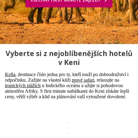
Vyberte si z nejoblíbenějších hotelů
v Keni
Keňa
, destinace číslo jedna pro ty, kteří touží po dobrodružství i
odpočinku. Zažijte na vlastní kůži
pravé safari
, relaxujte na
tropických plážích
u Indického oceánu a užijte si pohodovou
atmosféru Afriky. S first minute nabídkami do Keni získáte lepší
ceny, větší výběr a klid na plánování vaší vytoužené dovolené.