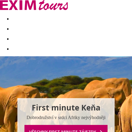
Akční nabídky
Last minute
First minute - Exotika a zim
First minute Keňa
Dobrodružství v srdci Afriky nejvýhodněji
VŠECHNY FIRST MINUTE ZÁJEZDY