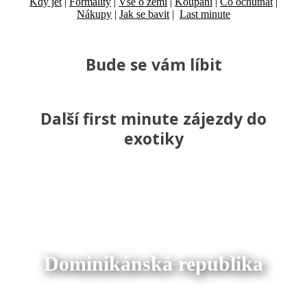
Kdy jet
|
Formality
|
Vše o zemi
|
Koupání
|
Co ochutnat
|
Nákupy
|
Jak se bavit
|
Last minute
Bude se vám líbit
Další first minute zájezdy do
exotiky
Dominikánská republika