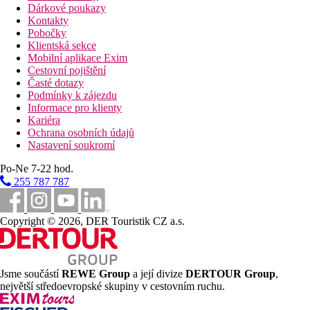
Dárkové poukazy
Kontakty
Pobočky
Klientská sekce
Mobilní aplikace Exim
Cestovní pojištění
Časté dotazy
Podmínky k zájezdu
Informace pro klienty
Kariéra
Ochrana osobních údajů
Nastavení soukromí
Po-Ne 7-22 hod.
255 787 787
Copyright © 2026, DER Touristik CZ a.s.
Jsme součástí
REWE Group
a její divize
DERTOUR Group
,
největší středoevropské skupiny v cestovním ruchu.