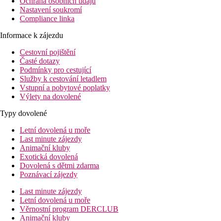
Ochrana osobních údajů
Nastavení soukromí
Compliance linka
Informace k zájezdu
Cestovní pojištění
Časté dotazy
Podmínky pro cestující
Služby k cestování letadlem
Vstupní a pobytové poplatky
Výlety na dovolené
Typy dovolené
Letní dovolená u moře
Last minute zájezdy
Animační kluby
Exotická dovolená
Dovolená s dětmi zdarma
Poznávací zájezdy
Last minute zájezdy
Letní dovolená u moře
Věrnostní program DERCLUB
Animační kluby