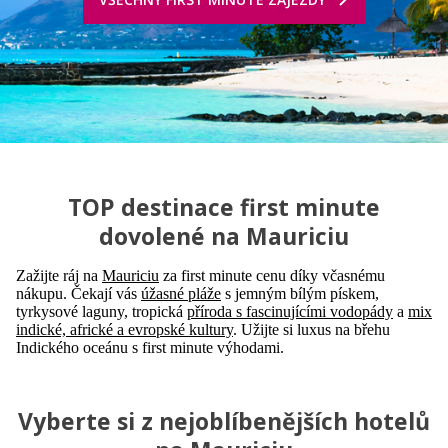
TOP destinace first minute
dovolené na Mauriciu
Zažijte ráj na
Mauriciu
za first minute cenu díky včasnému
nákupu. Čekají vás
úžasné pláže
s jemným bílým pískem,
tyrkysové laguny, tropická
příroda s fascinujícími vodopády
a
mix
indické, africké a evropské kultury
. Užijte si luxus na břehu
Indického oceánu s first minute výhodami.
Vyberte si z nejoblíbenějších hotelů