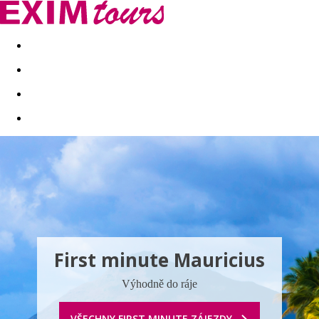
Akční nabídky
Last minute
First minute - Exotika a zim
First minute Mauricius
Výhodně do ráje
VŠECHNY FIRST MINUTE ZÁJEZDY