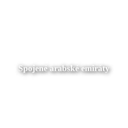
Spojené arabské emiráty