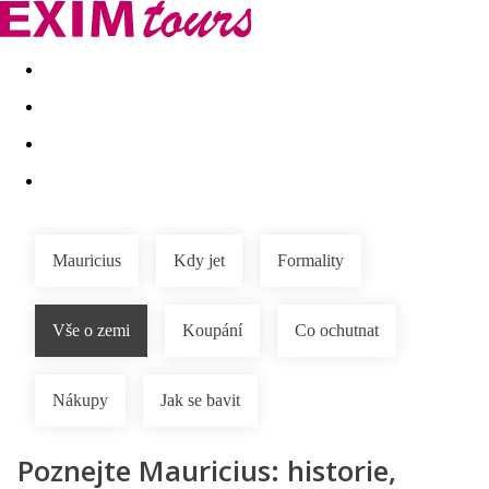
Akční nabídky
Last minute
First minute - Exotika a zim
Mauricius
Kdy jet
Formality
Vše o zemi
Koupání
Co ochutnat
Nákupy
Jak se bavit
Poznejte Mauricius: historie,