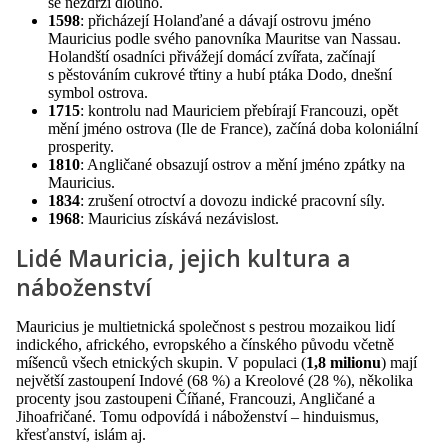
se nezdrží dlouho.
1598
: přicházejí Holanďané a dávají ostrovu jméno
Mauricius podle svého panovníka Mauritse van Nassau.
Holandští osadníci přivážejí domácí zvířata, začínají
s pěstováním cukrové třtiny a hubí ptáka Dodo, dnešní
symbol ostrova.
1715
: kontrolu nad Mauriciem přebírají Francouzi, opět
mění jméno ostrova (Ile de France), začíná doba koloniální
prosperity.
1810
: Angličané obsazují ostrov a mění jméno zpátky na
Mauricius.
1834
: zrušení otroctví a dovozu indické pracovní síly.
1968
: Mauricius získává nezávislost.
Lidé Mauricia, jejich kultura a
náboženství
Mauricius je multietnická společnost s pestrou mozaikou lidí
indického, afrického, evropského a čínského původu včetně
míšenců všech etnických skupin. V populaci (
1,8 milionu
) mají
největší zastoupení Indové (68 %) a Kreolové (28 %), několika
procenty jsou zastoupeni Číňané, Francouzi, Angličané a
Jihoafričané. Tomu odpovídá i náboženství – hinduismus,
křesťanství, islám aj.