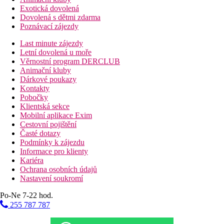
Exotická dovolená
Dovolená s dětmi zdarma
Poznávací zájezdy
Last minute zájezdy
Letní dovolená u moře
Věrnostní program DERCLUB
Animační kluby
Dárkové poukazy
Kontakty
Pobočky
Klientská sekce
Mobilní aplikace Exim
Cestovní pojištění
Časté dotazy
Podmínky k zájezdu
Informace pro klienty
Kariéra
Ochrana osobních údajů
Nastavení soukromí
Po-Ne 7-22 hod.
255 787 787