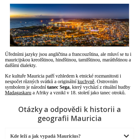
Úředními jazyky jsou angličtina a francouzština, ale mluví se tu i
mauricijskou kreolštinou, hindštinou, tamilštinou, maráthštinou a
dalšími dialekty.
Ke kultuře Mauricia patří vzhledem k etnické rozmanitosti i
nespočet různých svátků a originální
kuchyně
. Ostrovním
symbolem je národní
tanec Sega
, který vychází z rituální hudby
Madagaskaru
a Afriky a vznikl v 18. století jako tanec otroků.
Otázky a odpovědi k historii a
geografii Mauricia
Kde leží a jak vypadá Mauricius?