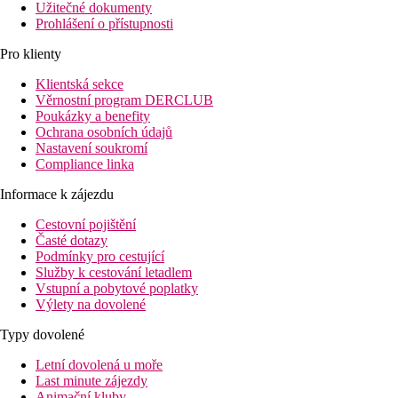
Užitečné dokumenty
Prohlášení o přístupnosti
Pro klienty
Klientská sekce
Věrnostní program DERCLUB
Poukázky a benefity
Ochrana osobních údajů
Nastavení soukromí
Compliance linka
Informace k zájezdu
Cestovní pojištění
Časté dotazy
Podmínky pro cestující
Služby k cestování letadlem
Vstupní a pobytové poplatky
Výlety na dovolené
Typy dovolené
Letní dovolená u moře
Last minute zájezdy
Animační kluby