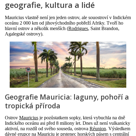
geografie, kultura a lidé
Mauricius vlastně není jen jeden ostrov, ale souostroví v Indickém
oceánu 2 000 km od jihovýchodního pobřeží Afriky. Tvoří ho
hlavní ostrov a několik menších (
Rodrigues
, Saint Brandon,
Agalegské ostrovy).
Geografie Mauricia: laguny, pohoří a
tropická příroda
Ostrov
Mauricius
je pozůstatkem sopky, která vybuchla na dně
Indického oceánu asi před 8 miliony let. Dnes už není vulkanicky
aktivní, na rozdíl od svého souseda, ostrova
Réunion
. Výsledkem
dávné erupce na Mauriciu je prstenec horských pásem s centrální