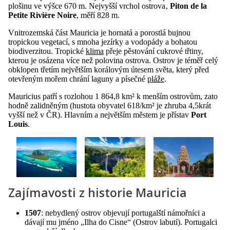
plošinu ve výšce 670 m. Nejvyšší vrchol ostrova‚
Piton de la
Petite Rivière Noire
, měří 828 m.
Vnitrozemská část Mauricia je hornatá a porostlá bujnou
tropickou vegetací, s mnoha jezírky a vodopády a bohatou
biodiverzitou. Tropické
klima
přeje pěstování cukrové třtiny,
kterou je osázena více než polovina ostrova. Ostrov je téměř celý
obklopen třetím největším korálovým útesem světa, který před
otevřeným mořem chrání laguny a písečné
pláže
.
Mauricius patří s rozlohou 1 864,8 km² k menším ostrovům, zato
hodně zalidněným (hustota obyvatel 618/km² je zhruba 4,5krát
vyšší než v ČR). Hlavním a největším městem je přístav
Port
Louis
.
Zajímavosti z historie Mauricia
1507
: nebydlený ostrov objevují portugalští námořníci a
dávají mu jméno „Ilha do Cisne“ (Ostrov labutí). Portugalci