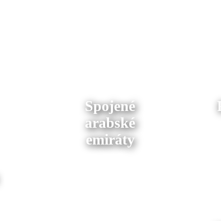
Spojené
arabské
emiráty