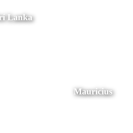
rí Lanka
Mauricius