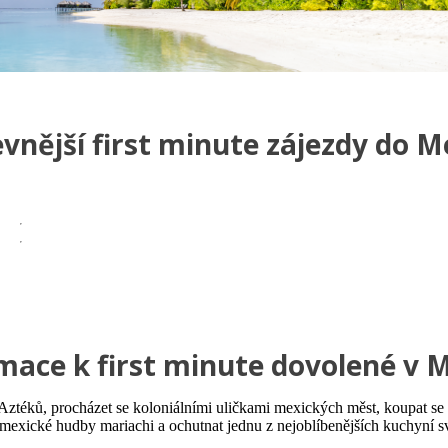
evnější first minute zájezdy do M
mace k first minute dovolené v 
a Aztéků, procházet se koloniálními uličkami mexických měst, koupat se
ní mexické hudby mariachi a ochutnat jednu z nejoblíbenějších kuchyní