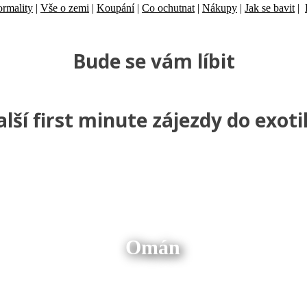
ormality
|
Vše o zemi
|
Koupání
|
Co ochutnat
|
Nákupy
|
Jak se bavit
|
Bude se vám líbit
alší first minute zájezdy do exoti
Omán