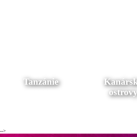
Tanzánie
Kanárs
ostrov
-->