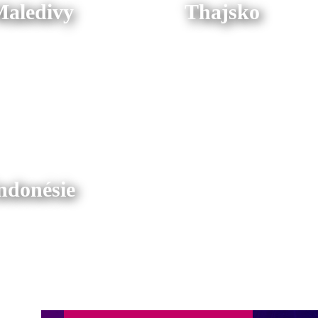
aledivy
Thajsko
ndonésie