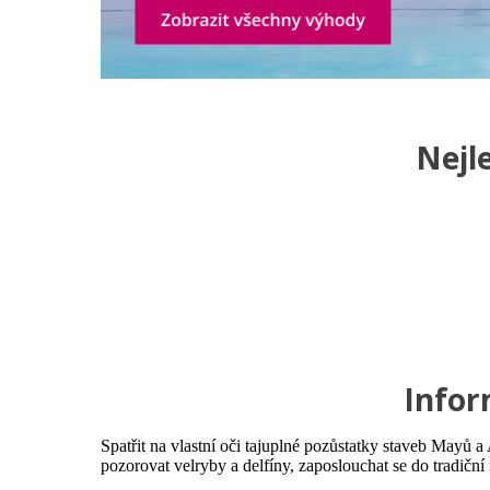
Nejl
Infor
Spatřit na vlastní oči tajuplné pozůstatky staveb Mayů 
pozorovat velryby a delfíny, zaposlouchat se do tradič