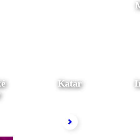
M
ké
Katar
I
y