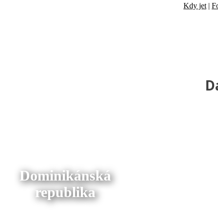
Kdy jet
|
F
D
Dominikánská
republika