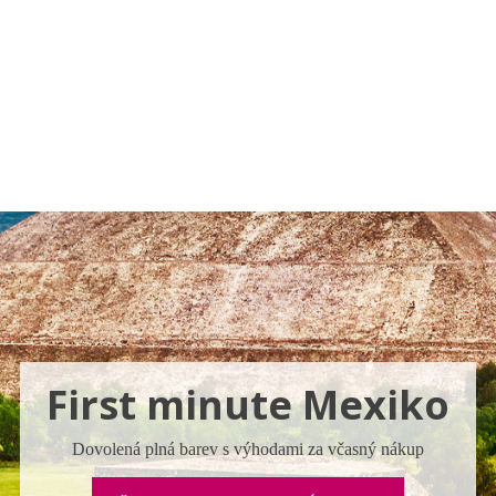
a u moře
Animační kluby
First minute – Léto 2027
Vě
First minute Mexiko
Dovolená plná barev s výhodami za včasný nákup