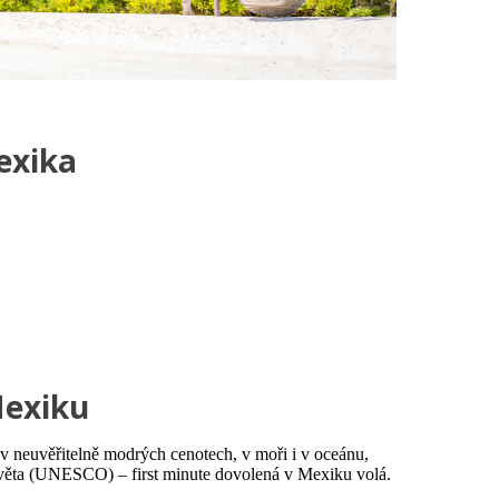
exika
Mexiku
 v neuvěřitelně modrých cenotech, v moři i v oceánu,
 světa (UNESCO) – first minute dovolená v Mexiku volá.