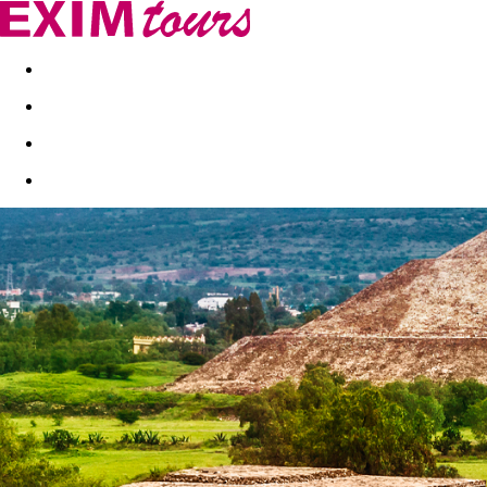
Akční nabídky
Last minute
First minute - Exotika a zim