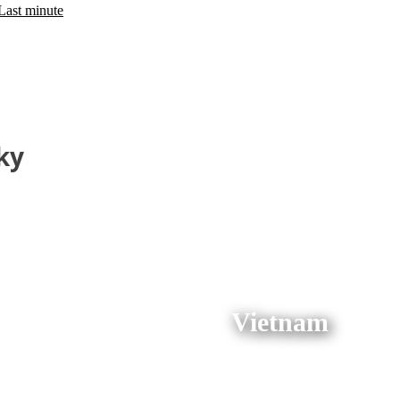
Last minute
ky
Vietnam