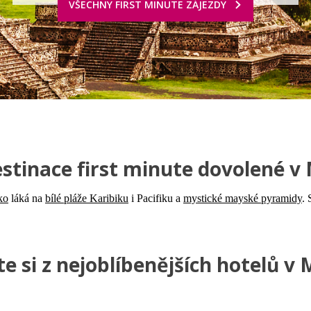
VŠECHNY FIRST MINUTE ZÁJEZDY
stinace first minute dovolené v
ko
láká na
bílé pláže Karibiku
i Pacifiku a
mystické mayské pyramidy
. 
e si z nejoblíbenějších hotelů v