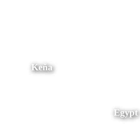
Keňa
Egypt