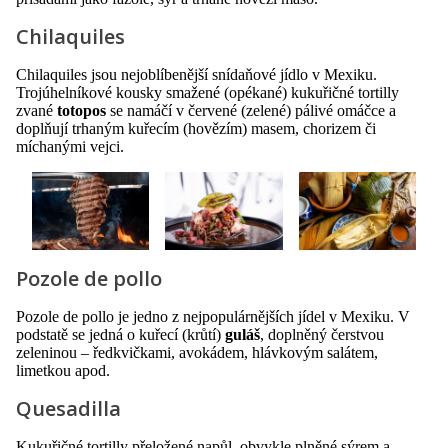
Chilaquiles
Chilaquiles jsou nejoblíbenější snídaňové jídlo v Mexiku.
Trojúhelníkové kousky smažené (opékané) kukuřičné tortilly
zvané
totopos
se namáčí v červené (zelené) pálivé omáčce a
doplňují trhaným kuřecím (hovězím) masem, chorizem či
míchanými vejci.
Pozole de pollo
Pozole de pollo je jedno z nejpopulárnějších jídel v Mexiku. V
podstatě se jedná o kuřecí (krůtí)
guláš
, doplněný čerstvou
zeleninou – ředkvičkami, avokádem, hlávkovým salátem,
limetkou apod.
Quesadilla
Kukuřičné tortilly přeložené napůl, obvykle plněné sýrem a