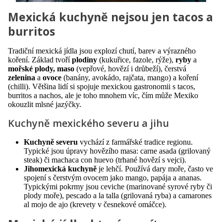
Mexická kuchyně nejsou jen tacos a
burritos
Tradiční mexická jídla jsou explozí chutí, barev a výrazného
koření. Základ tvoří
plodiny
(kukuřice, fazole, rýže),
ryby
a
mořské plody, maso
(vepřové, hovězí i drůbeží), čerstvá
zelenina
a
ovoce
(banány, avokádo, rajčata, mango) a koření
(chilli). Většina lidí si spojuje mexickou gastronomii s tacos,
burritos a nachos, ale je toho mnohem víc, čím může Mexiko
okouzlit mlsné jazýčky.
Kuchyně mexického severu a jihu
Kuchyně severu
vychází z farmářské tradice regionu.
Typické jsou úpravy hovězího masa: carne asada (grilovaný
steak) či machaca con huevo (trhané hovězí s vejci).
Jihomexická kuchyně
je lehčí. Používá dary moře, často ve
spojení s čerstvým ovocem jako mango, papája a ananas.
Typickými pokrmy jsou ceviche (marinované syrové ryby či
plody moře), pescado a la talla (grilovaná ryba) a camarones
al mojo de ajo (krevety v česnekové omáčce).