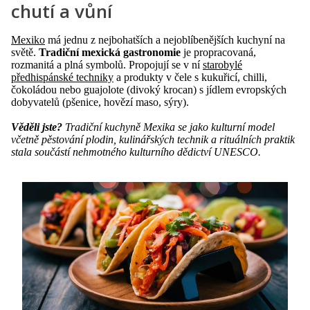
chutí a vůní
Mexiko
má jednu z nejbohatších a nejoblíbenějších kuchyní na
světě.
Tradiční mexická gastronomie
je propracovaná,
rozmanitá a plná symbolů. Propojují se v ní
starobylé
předhispánské techniky
a produkty v čele s kukuřicí, chilli,
čokoládou nebo guajolote (divoký krocan) s jídlem evropských
dobyvatelů (pšenice, hovězí maso, sýry).
Věděli jste?
Tradiční kuchyně Mexika se jako kulturní model
včetně pěstování plodin, kulinářských technik a rituálních praktik
stala součástí nehmotného kulturního dědictví UNESCO.