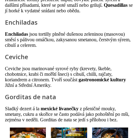
dalšími přísadami, které se poté smaží nebo grilují.
Quesadillas
se
jí horké k vydatné snídani nebo obědu.
Enchiladas
Enchiladas
jsou tortilly plněné dušenou zeleninou (masovou)
směsí s pálivou omáčkou, zakysanou smetanou, čerstvým sýrem,
cibulí a celerem.
Ceviche
Ceviche jsou marinované syrové ryby (krevety, škeble,
chobotnice, krabi či mořští šneci) s cibulí, chilli, rajčaty,
koriandrem a citronem. Tvoří součást
gastronomické kultury
Jižní a Střední Ameriky.
Gorditas de nata
Sladký dezert á la
mexické lívanečky
z pšeničné mouky,
smetany, cukru a skořice se často podává jako pohoštění po mši,
zejména v neděli. Gorditas de nata se jedí s přílohou i bez.