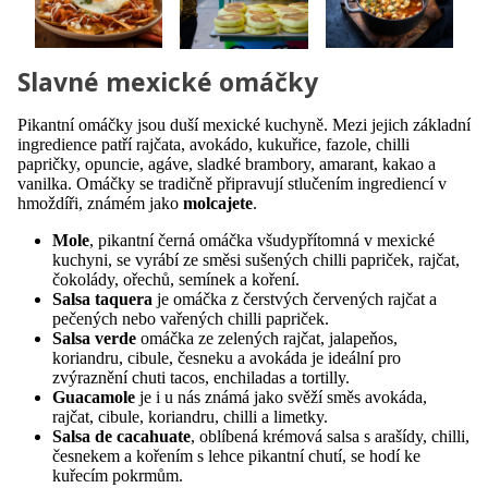
Slavné mexické omáčky
Pikantní omáčky jsou duší mexické kuchyně. Mezi jejich základní
ingredience patří rajčata, avokádo, kukuřice, fazole, chilli
papričky, opuncie, agáve, sladké brambory, amarant, kakao a
vanilka. Omáčky se tradičně připravují stlučením ingrediencí v
hmoždíři, známém jako
molcajete
.
Mole
, pikantní černá omáčka všudypřítomná v mexické
kuchyni, se vyrábí ze směsi sušených chilli papriček, rajčat,
čokolády, ořechů, semínek a koření.
Salsa taquera
je omáčka z čerstvých červených rajčat a
pečených nebo vařených chilli papriček.
Salsa verde
omáčka ze zelených rajčat, jalapeňos,
koriandru, cibule, česneku a avokáda je ideální pro
zvýraznění chuti tacos, enchiladas a tortilly.
Guacamole
je i u nás známá jako svěží směs avokáda,
rajčat, cibule, koriandru, chilli a limetky.
Salsa de cacahuate
, oblíbená krémová salsa s arašídy, chilli,
česnekem a kořením s lehce pikantní chutí, se hodí ke
kuřecím pokrmům.