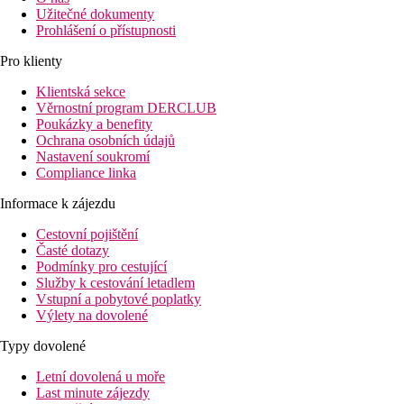
Užitečné dokumenty
Prohlášení o přístupnosti
Pro klienty
Klientská sekce
Věrnostní program DERCLUB
Poukázky a benefity
Ochrana osobních údajů
Nastavení soukromí
Compliance linka
Informace k zájezdu
Cestovní pojištění
Časté dotazy
Podmínky pro cestující
Služby k cestování letadlem
Vstupní a pobytové poplatky
Výlety na dovolené
Typy dovolené
Letní dovolená u moře
Last minute zájezdy