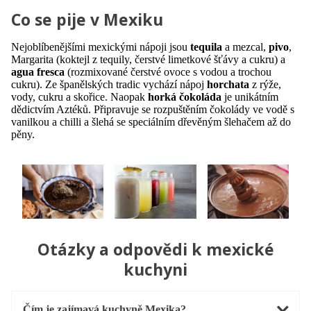
Co se pije v Mexiku
Nejoblíbenějšími mexickými nápoji jsou
tequila
a mezcal,
pivo
,
Margarita (koktejl z tequily, čerstvé limetkové šťávy a cukru) a
agua fresca
(rozmixované čerstvé ovoce s vodou a trochou
cukru). Ze španělských tradic vychází nápoj
horchata
z rýže,
vody, cukru a skořice. Naopak
horká čokoláda
je unikátním
dědictvím Aztéků. Připravuje se rozpuštěním čokolády ve vodě s
vanilkou a chilli a šlehá se speciálním dřevěným šlehačem až do
pěny.
Otázky a odpovědi k mexické
kuchyni
Čím je zajímavá kuchyně Mexika?