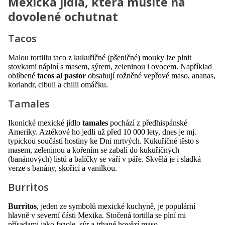
Mexická jídla, která musíte na
dovolené ochutnat
Tacos
Malou tortillu taco z kukuřičné (pšeničné) mouky lze plnit
stovkami náplní s masem, sýrem, zeleninou i ovocem. Například
oblíbené
tacos al pastor
obsahují rožněné vepřové maso, ananas,
koriandr, cibuli a chilli omáčku.
Tamales
Ikonické mexické jídlo
tamales
pochází z předhispánské
Ameriky. Aztékové ho jedli už před 10 000 lety, dnes je mj.
typickou součástí hostiny ke Dni mrtvých. Kukuřičné těsto s
masem, zeleninou a kořením se zabalí do kukuřičných
(banánových) listů a balíčky se vaří v páře. Skvělá je i sladká
verze s banány, skořicí a vanilkou.
Burritos
Burritos
, jeden ze symbolů mexické kuchyně, je populární
hlavně v severní části Mexika. Stočená tortilla se plní mi
přísadami jako fazole, sýr a trhané hovězí maso.