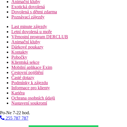
Animační kluby
Exotická dovolená
Dovolená s dětmi zdarma
Poznávací zájezdy
Last minute zájezdy
Letní dovolená u moře
Věrnostní program DERCLUB
Animační kluby
Dárkové poukazy
Kontakty
Pobočky
Klientská sekce
Mobilní aplikace Exim
Cestovní pojištění
Časté dotazy
Podmínky k zájezdu
Informace pro klienty
Kariéra
Ochrana osobních údajů
Nastavení soukromí
Po-Ne 7-22 hod.
255 787 787