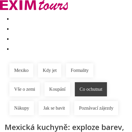
Akční nabídky
Last minute
First minute - Exotika a zim
Mexiko
Kdy jet
Formality
Vše o zemi
Koupání
Co ochutnat
Nákupy
Jak se bavit
Poznávací zájezdy
Mexická kuchyně: exploze barev,