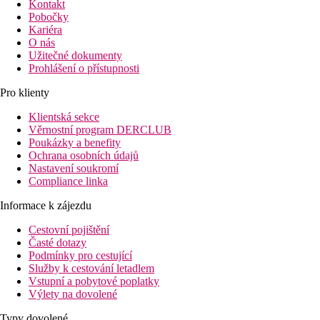
Kontakt
Pobočky
Kariéra
O nás
Užitečné dokumenty
Prohlášení o přístupnosti
Pro klienty
Klientská sekce
Věrnostní program DERCLUB
Poukázky a benefity
Ochrana osobních údajů
Nastavení soukromí
Compliance linka
Informace k zájezdu
Cestovní pojištění
Časté dotazy
Podmínky pro cestující
Služby k cestování letadlem
Vstupní a pobytové poplatky
Výlety na dovolené
Typy dovolené