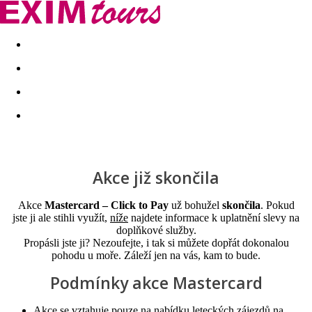
Akční nabídky
Last minute
First minute - Exotika a zim
Akce již skončila
Akce
Mastercard – Click to Pay
už bohužel
skončila
. Pokud
jste ji ale stihli využít,
níže
najdete informace k uplatnění slevy na
doplňkové služby.
Propásli jste ji? Nezoufejte, i tak si můžete dopřát dokonalou
pohodu u moře. Záleží jen na vás, kam to bude.
Podmínky akce Mastercard
Akce se vztahuje pouze na nabídku leteckých zájezdů na