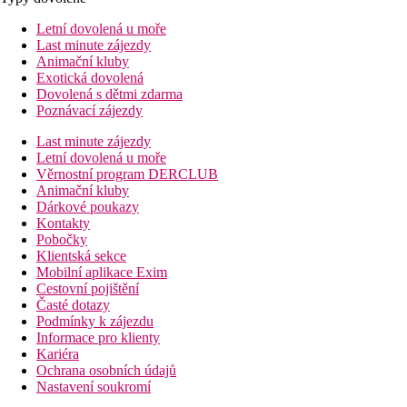
Letní dovolená u moře
Last minute zájezdy
Animační kluby
Exotická dovolená
Dovolená s dětmi zdarma
Poznávací zájezdy
Last minute zájezdy
Letní dovolená u moře
Věrnostní program DERCLUB
Animační kluby
Dárkové poukazy
Kontakty
Pobočky
Klientská sekce
Mobilní aplikace Exim
Cestovní pojištění
Časté dotazy
Podmínky k zájezdu
Informace pro klienty
Kariéra
Ochrana osobních údajů
Nastavení soukromí