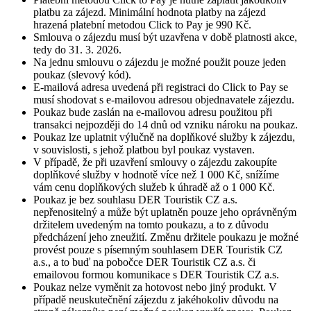
platbu za zájezd. Minimální hodnota platby na zájezd
hrazená platební metodou Click to Pay je 990 Kč.
Smlouva o zájezdu musí být uzavřena v době platnosti akce,
tedy do 31. 3. 2026.
Na jednu smlouvu o zájezdu je možné použit pouze jeden
poukaz (slevový kód).
E-mailová adresa uvedená při registraci do Click to Pay se
musí shodovat s e-mailovou adresou objednavatele zájezdu.
Poukaz bude zaslán na e-mailovou adresu použitou při
transakci nejpozději do 14 dnů od vzniku nároku na poukaz.
Poukaz lze uplatnit výlučně na doplňkové služby k zájezdu,
v souvislosti, s jehož platbou byl poukaz vystaven.
V případě, že při uzavření smlouvy o zájezdu zakoupíte
doplňkové služby v hodnotě více než 1 000 Kč, snížíme
vám cenu doplňkových služeb k úhradě až o 1 000 Kč.
Poukaz je bez souhlasu DER Touristik CZ a.s.
nepřenositelný a může být uplatněn pouze jeho oprávněným
držitelem uvedeným na tomto poukazu, a to z důvodu
předcházení jeho zneužití. Změnu držitele poukazu je možné
provést pouze s písemným souhlasem DER Touristik CZ
a.s., a to buď na pobočce DER Touristik CZ a.s. či
emailovou formou komunikace s DER Touristik CZ a.s.
Poukaz nelze vyměnit za hotovost nebo jiný produkt. V
případě neuskutečnění zájezdu z jakéhokoliv důvodu na