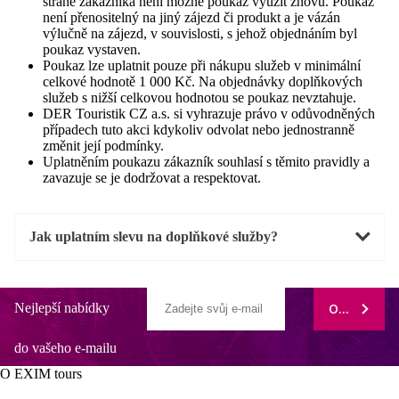
straně zákazníka není možné poukaz využít znovu. Poukaz
není přenositelný na jiný zájezd či produkt a je vázán
výlučně na zájezd, v souvislosti, s jehož objednáním byl
poukaz vystaven.
Poukaz lze uplatnit pouze při nákupu služeb v minimální
celkové hodnotě 1 000 Kč. Na objednávky doplňkových
služeb s nižší celkovou hodnotou se poukaz nevztahuje.
DER Touristik CZ a.s. si vyhrazuje právo v odůvodněných
případech tuto akci kdykoliv odvolat nebo jednostranně
změnit její podmínky.
Uplatněním poukazu zákazník souhlasí s těmito pravidly a
zavazuje se je dodržovat a respektovat.
Jak uplatním slevu na doplňkové služby?
Nejlepší nabídky
ODEBÍRAT
do vašeho e-mailu
O EXIM tours