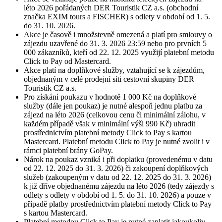
léto 2026 pořádaných DER Touristik CZ a.s. (obchodní
značka EXIM tours a FISCHER) s odlety v období od 1. 5.
do 31. 10. 2026.
Akce je časově i množstevně omezená a platí pro smlouvy o
zájezdu uzavřené do 31. 3. 2026 23:59 nebo pro prvních 5
000 zákazníků, kteří od 22. 12. 2025 využijí platební metodu
Click to Pay od Mastercard.
Akce platí na doplňkové služby, vztahující se k zájezdům,
objednaným v celé prodejní síti cestovní skupiny DER
Touristik CZ a.s.
Pro získání poukazu v hodnotě 1 000 Kč na doplňkové
služby (dále jen poukaz) je nutné alespoň jednu platbu za
zájezd na léto 2026 (celkovou cenu či minimální zálohu, v
každém případě však v minimální výši 990 Kč) uhradit
prostřednictvím platební metody Click to Pay s kartou
Mastercard. Platební metodu Click to Pay je nutné zvolit i v
rámci platební brány GoPay.
Nárok na poukaz vzniká i při doplatku (provedenému v datu
od 22. 12. 2025 do 31. 3. 2026) či zakoupení doplňkových
služeb (zakoupeným v datu od 22. 12. 2025 do 31. 3. 2026)
k již dříve objednanému zájezdu na léto 2026 (tedy zájezdy s
odlety s odlety v období od 1. 5. do 31. 10. 2026) a pouze v
případě platby prostřednictvím platební metody Click to Pay
s kartou Mastercard.
Platební metodou Click to Pay je nutné zaplatit jakoukoliv