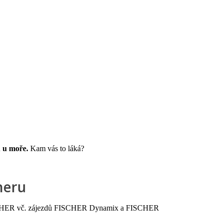
rnostní program DERCLUB
Pobočky
Časté dotazy
D
 u moře.
Kam vás to láká?
heru
 FISCHER vč. zájezdů FISCHER Dynamix a FISCHER