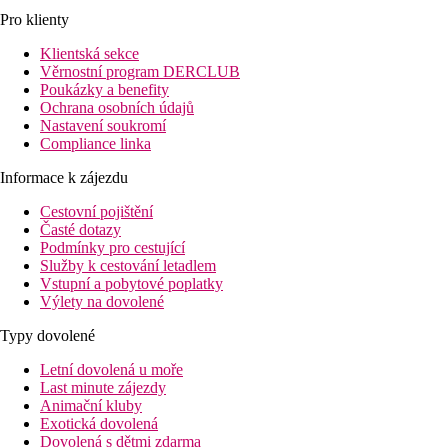
Pro klienty
Klientská sekce
Věrnostní program DERCLUB
Poukázky a benefity
Ochrana osobních údajů
Nastavení soukromí
Compliance linka
Informace k zájezdu
Cestovní pojištění
Časté dotazy
Podmínky pro cestující
Služby k cestování letadlem
Vstupní a pobytové poplatky
Výlety na dovolené
Typy dovolené
Letní dovolená u moře
Last minute zájezdy
Animační kluby
Exotická dovolená
Dovolená s dětmi zdarma