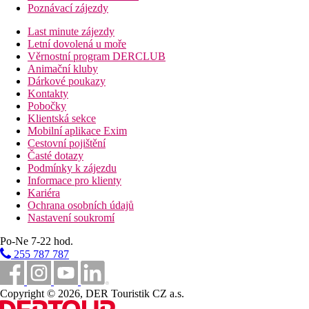
Poznávací zájezdy
Last minute zájezdy
Letní dovolená u moře
Věrnostní program DERCLUB
Animační kluby
Dárkové poukazy
Kontakty
Pobočky
Klientská sekce
Mobilní aplikace Exim
Cestovní pojištění
Časté dotazy
Podmínky k zájezdu
Informace pro klienty
Kariéra
Ochrana osobních údajů
Nastavení soukromí
Po-Ne 7-22 hod.
255 787 787
Copyright © 2026, DER Touristik CZ a.s.