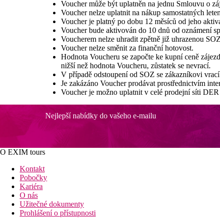
Voucher může být uplatněn na jednu Smlouvu o záj
Voucher nelze uplatnit na nákup samostatných lete
Voucher je platný po dobu 12 měsíců od jeho aktiv
Voucher bude aktivován do 10 dnů od oznámení sp
Voucherem nelze uhradit zpětně již uhrazenou SOZ
Voucher nelze směnit za finanční hotovost.
Hodnota Voucheru se započte ke kupní ceně zájezdu.
nižší než hodnota Voucheru, zůstatek se nevrací.
V případě odstoupení od SOZ se zákazníkovi vrací
Je zakázáno Voucher prodávat prostřednictvím inter
Voucher je možno uplatnit v celé prodejní síti D
Nejlepší nabídky do vašeho e-mailu
O EXIM tours
Kontakt
Pobočky
Kariéra
O nás
Užitečné dokumenty
Prohlášení o přístupnosti