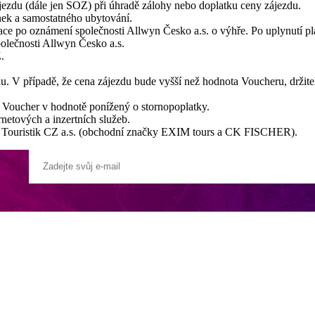
ezdu (dále jen SOZ) při úhradě zálohy nebo doplatku ceny zájezdu.
nek a samostatného ubytování.
ace po oznámení společnosti Allwyn Česko a.s. o výhře. Po uplynutí pl
olečnosti Allwyn Česko a.s.
.
 V případě, že cena zájezdu bude vyšší než hodnota Voucheru, držitel 
 Voucher v hodnotě ponížený o stornopoplatky.
netových a inzertních služeb.
ER Touristik CZ a.s. (obchodní značky EXIM tours a CK FISCHER).