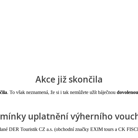
a u moře
Animační kluby
First minute – Léto 2027
Vě
Akce již skončila
čila
. To však neznamená, že si i tak nemůžete užít báječnou
dovolenou
mínky uplatnění výherního vouc
 pořádané DER Touristik CZ a.s. (obchodní značky EXIM tours a CK