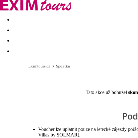
Akční nabídky
Last minute
First minute - Exotika a zim
Eximtours.cz
Sportka
Tato akce už bohužel
skon
Pod
Voucher lze uplatnit pouze na letecké zájezdy
Villas by SOLMAR).