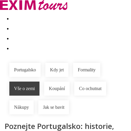
Akční nabídky
Last minute
First minute - Exotika a zim
Portugalsko
Kdy jet
Formality
Vše o zemi
Koupání
Co ochutnat
Nákupy
Jak se bavit
Poznejte Portugalsko: historie,