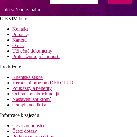
do vašeho e-mailu
O EXIM tours
Kontakt
Pobočky
Kariéra
O nás
Užitečné dokumenty
Prohlášení o přístupnosti
Pro klienty
Klientská sekce
Věrnostní program DERCLUB
Poukázky a benefity
Ochrana osobních údajů
Nastavení soukromí
Compliance linka
Informace k zájezdu
Cestovní pojištění
Časté dotazy
Podmínky pro cestující