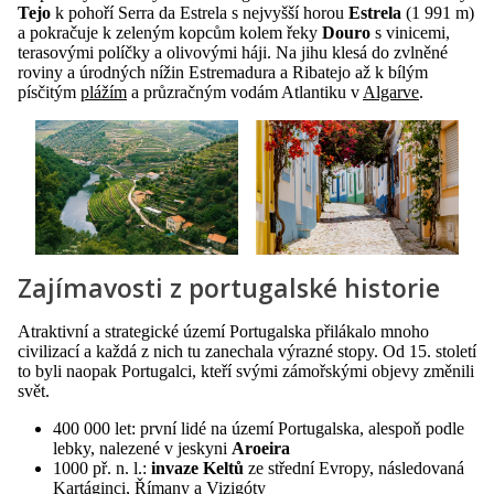
Tejo
k pohoří Serra da Estrela s nejvyšší horou
Estrela
(1 991 m)
a pokračuje k zeleným kopcům kolem řeky
Douro
s vinicemi,
terasovými políčky a olivovými háji. Na jihu klesá do zvlněné
roviny a úrodných nížin Estremadura a Ribatejo až k bílým
písčitým
plážím
a průzračným vodám Atlantiku v
Algarve
.
Zajímavosti z portugalské historie
Atraktivní a strategické území Portugalska přilákalo mnoho
civilizací a každá z nich tu zanechala výrazné stopy. Od 15. století
to byli naopak Portugalci, kteří svými zámořskými objevy změnili
svět.
400 000 let: první lidé na území Portugalska, alespoň podle
lebky, nalezené v jeskyni
Aroeira
1000 př. n. l.:
invaze Keltů
ze střední Evropy, následovaná
Kartáginci, Římany a Vizigóty