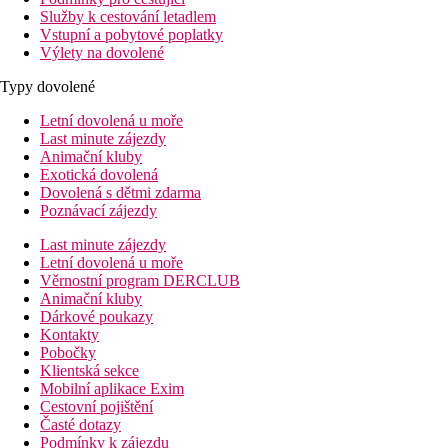
Služby k cestování letadlem
Vstupní a pobytové poplatky
Výlety na dovolené
Typy dovolené
Letní dovolená u moře
Last minute zájezdy
Animační kluby
Exotická dovolená
Dovolená s dětmi zdarma
Poznávací zájezdy
Last minute zájezdy
Letní dovolená u moře
Věrnostní program DERCLUB
Animační kluby
Dárkové poukazy
Kontakty
Pobočky
Klientská sekce
Mobilní aplikace Exim
Cestovní pojištění
Časté dotazy
Podmínky k zájezdu