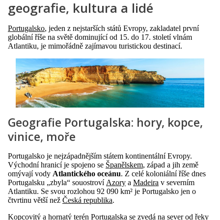
geografie, kultura a lidé
Portugalsko
, jeden z nejstarších států Evropy, zakladatel první
globální říše na světě dominující od 15. do 17. století vlnám
Atlantiku, je mimořádně zajímavou turistickou destinací.
Geografie Portugalska: hory, kopce,
vinice, moře
Portugalsko je nejzápadnějším státem kontinentální Evropy.
Východní hranicí je spojeno se
Španělskem
, západ a jih země
omývají vody
Atlantického oceánu
. Z celé koloniální říše dnes
Portugalsku „zbyla“ souostroví
Azory
a
Madeira
v severním
Atlantiku. Se svou rozlohou 92 090 km² je Portugalsko jen o
čtvrtinu větší než
Česká republika
.
Kopcovitý a hornatý terén Portugalska se zvedá na sever od řeky