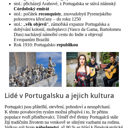
stol.: přicházejí Arabové, z Portugalska se stává islámský
Córdobský emirát
stol.: počátek
reconquisty
, znovudobytí Pyrenejského
poloostrova křesťany – do roku 1250
stol.: „
věk objevů
“, zámořská expanze Portugalska a
dobývání kolonií, mořeplavci (Vasco da Gama, Bartolomeu
Dias) nacházejí námořní cestu do Indie a objevují
Evropanům Brazílii
Rok 1910: Portugalsko
republikou
Lidé v Portugalsku a jejich kultura
Portugalci jsou přátelští, otevření, pohodoví a neuspěchaní.
K těmto povahovým rysům možná přispívá i to, že pětinu
populace tvoří přistěhovalci. Téměř dvě třetiny Portugalců stále
žijí tradičním životem na venkově se silnými vazbami na rodinu.
Velkou roli hraje
náboženství
, až 90 % se hlásí k římskokatolické