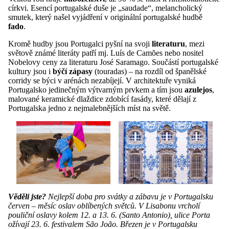
církvi. Esencí portugalské duše je „saudade“, melancholický
smutek, který našel vyjádření v originální portugalské hudbě
fado
.
Kromě hudby jsou Portugalci pyšní na svoji
literaturu
, mezi
světově známé literáty patří mj. Luís de Camões nebo nositel
Nobelovy ceny za literaturu José Saramago. Součástí portugalské
kultury jsou i
býčí zápasy
(touradas) – na rozdíl od španělské
corridy se býci v arénách nezabíjejí. V architektuře vyniká
Portugalsko jedinečným výtvarným prvkem a tím jsou
azulejos
,
malované keramické dlaždice zdobící fasády, které dělají z
Portugalska jedno z nejmalebnějších míst na světě.
Věděli jste?
Nejlepší doba pro svátky a zábavu je v Portugalsku
červen – měsíc oslav oblíbených světců. V Lisabonu vrcholí
pouliční oslavy kolem 12. a 13. 6. (Santo Antonio), ulice Porta
ožívají 23. 6. festivalem São João. Březen je v Portugalsku