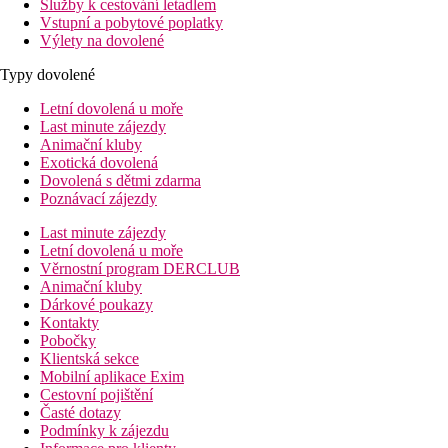
Služby k cestování letadlem
Vstupní a pobytové poplatky
Výlety na dovolené
Typy dovolené
Letní dovolená u moře
Last minute zájezdy
Animační kluby
Exotická dovolená
Dovolená s dětmi zdarma
Poznávací zájezdy
Last minute zájezdy
Letní dovolená u moře
Věrnostní program DERCLUB
Animační kluby
Dárkové poukazy
Kontakty
Pobočky
Klientská sekce
Mobilní aplikace Exim
Cestovní pojištění
Časté dotazy
Podmínky k zájezdu