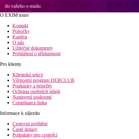
do vašeho e-mailu
O EXIM tours
Kontakt
Pobočky
Kariéra
O nás
Užitečné dokumenty
Prohlášení o přístupnosti
Pro klienty
Klientská sekce
Věrnostní program DERCLUB
Poukázky a benefity
Ochrana osobních údajů
Nastavení soukromí
Compliance linka
Informace k zájezdu
Cestovní pojištění
Časté dotazy
Podmínky pro cestující