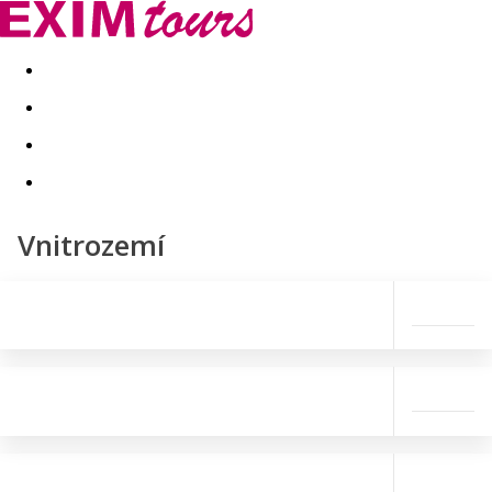
Akční nabídky
Last minute
First minute - Exotika a zim
Vnitrozemí