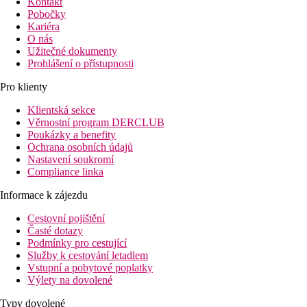
Kontakt
Pobočky
Kariéra
O nás
Užitečné dokumenty
Prohlášení o přístupnosti
Pro klienty
Klientská sekce
Věrnostní program DERCLUB
Poukázky a benefity
Ochrana osobních údajů
Nastavení soukromí
Compliance linka
Informace k zájezdu
Cestovní pojištění
Časté dotazy
Podmínky pro cestující
Služby k cestování letadlem
Vstupní a pobytové poplatky
Výlety na dovolené
Typy dovolené