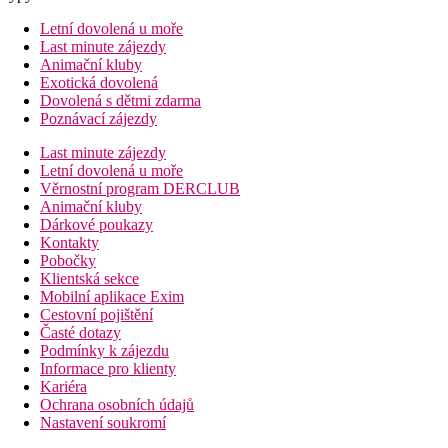
Letní dovolená u moře
Last minute zájezdy
Animační kluby
Exotická dovolená
Dovolená s dětmi zdarma
Poznávací zájezdy
Last minute zájezdy
Letní dovolená u moře
Věrnostní program DERCLUB
Animační kluby
Dárkové poukazy
Kontakty
Pobočky
Klientská sekce
Mobilní aplikace Exim
Cestovní pojištění
Časté dotazy
Podmínky k zájezdu
Informace pro klienty
Kariéra
Ochrana osobních údajů
Nastavení soukromí