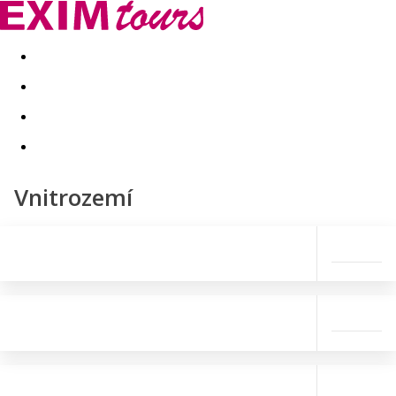
Akční nabídky
Last minute
First minute - Exotika a zim
Vnitrozemí