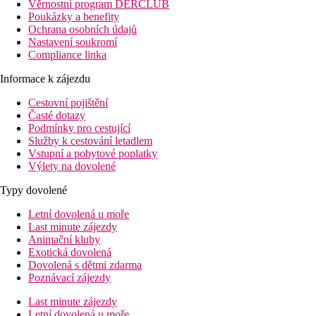
Věrnostní program DERCLUB
Poukázky a benefity
Ochrana osobních údajů
Nastavení soukromí
Compliance linka
Informace k zájezdu
Cestovní pojištění
Časté dotazy
Podmínky pro cestující
Služby k cestování letadlem
Vstupní a pobytové poplatky
Výlety na dovolené
Typy dovolené
Letní dovolená u moře
Last minute zájezdy
Animační kluby
Exotická dovolená
Dovolená s dětmi zdarma
Poznávací zájezdy
Last minute zájezdy
Letní dovolená u moře