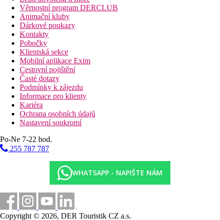
Věrnostní program DERCLUB
Animační kluby
Dárkové poukazy
Kontakty
Pobočky
Klientská sekce
Mobilní aplikace Exim
Cestovní pojištění
Časté dotazy
Podmínky k zájezdu
Informace pro klienty
Kariéra
Ochrana osobních údajů
Nastavení soukromí
Po-Ne 7-22 hod.
255 787 787
WHATSAPP - NAPIŠTE NÁM
Copyright © 2026, DER Touristik CZ a.s.