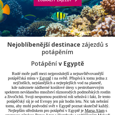
Nejoblíbenější destinace
zájezdů s
potápěním
Potápění
v
Egyptě
Rudé moře patří mezi nejproslulejší a nejnavštěvovanější
potápěčská místa v
Egyptě
i na světě. Přispívá k tomu jedna z
nejčistších, nejslanějších a nejteplejších vod na planetě,
kde naleznete nádherné korálové útesy s pestrobarevným
spektrem nevídaného množství různorodých podmořských rostlin
a živočichů. Svoji nespornou pozitivní roli sehrává i fakt, že tento
potápěčský ráj je od Evropy jen pár hodin letu. Nic tak nebrání
tomu, aby mohl podvodní svět v Egyptě poznat skutečně každý.
Nejlepším střediskem pro potápění v Egyptě je
Marsa Alam
s