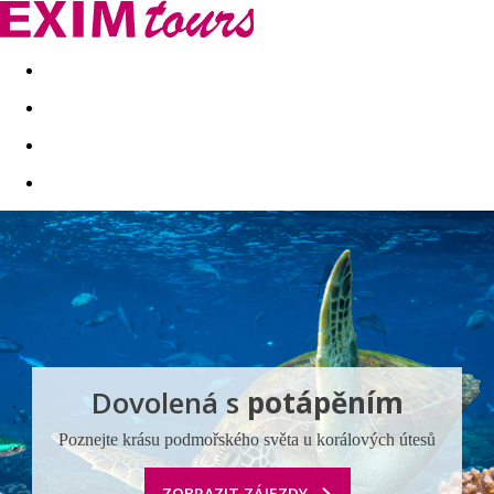
Akční nabídky
Last minute
First minute - Exotika a zim
Dovolená s
potápěním
Poznejte krásu podmořského světa u korálových útesů
ZOBRAZIT ZÁJEZDY