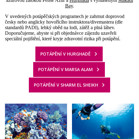
azurovou zátokou Pense Azur a
Hurghada
s vyhlášeným
Makadi
Bay
.
V uvedených potápěčských programech je zahrnut doprovod
česky nebo anglicky hovořícího instruktora/divemastera (dle
standardů PADI), lehký oběd na lodi, zátěž a plná láhev.
Doporučujeme, abyste si při objednávce zájezdu uzavřeli
speciální pojištění, které kryje zdravotní rizika při potápění.
POTÁPĚNÍ V HURGHADĚ
POTÁPĚNÍ V MARSA ALAM
POTÁPĚNÍ V SHARM EL SHEIKH