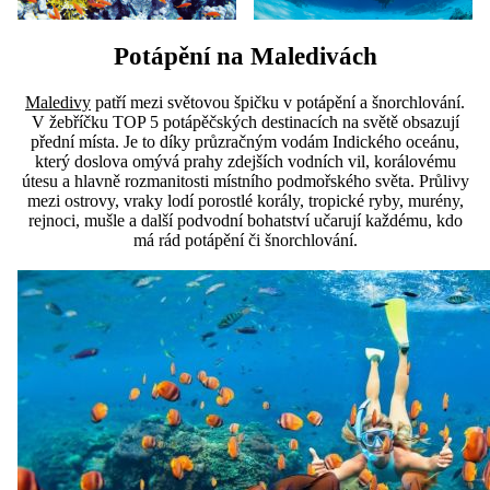
Potápění
na
Maledivách
Maledivy
patří mezi světovou špičku v potápění a šnorchlování.
V žebříčku TOP 5 potápěčských destinacích na světě obsazují
přední místa. Je to díky průzračným vodám Indického oceánu,
který doslova omývá prahy zdejších vodních vil, korálovému
útesu a hlavně rozmanitosti místního podmořského světa. Průlivy
mezi ostrovy, vraky lodí porostlé korály, tropické ryby, murény,
rejnoci, mušle a další podvodní bohatství učarují každému, kdo
má rád potápění či šnorchlování.