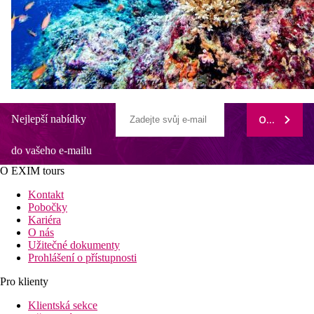
Nejlepší nabídky
ODEBÍRAT
do vašeho e-mailu
O EXIM tours
Kontakt
Pobočky
Kariéra
O nás
Užitečné dokumenty
Prohlášení o přístupnosti
Pro klienty
Klientská sekce