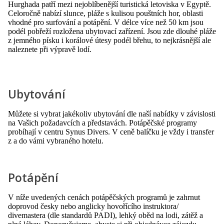
Hurghada patří mezi nejoblíbenější turistická letoviska v Egyptě.
Celoročně nabízí slunce, pláže s kulisou pouštních hor, oblasti
vhodné pro surfování a potápění. V délce více než 50 km jsou
podél pobřeží rozložena ubytovací zařízení. Jsou zde dlouhé pláže
z jemného písku i korálové útesy podél břehu, to nejkrásnější ale
naleznete při výpravě lodí.
Ubytování
Můžete si vybrat jakékoliv ubytování dle naší nabídky v závislosti
na Vašich požadavcích a představách. Potápěčské programy
probíhají v centru Synus Divers. V ceně balíčku je vždy i transfer
z a do vámi vybraného hotelu.
Potápění
V níže uvedených cenách potápěčských programů je zahrnut
doprovod česky nebo anglicky hovořícího instruktora/
divemastera (dle standardů PADI), lehký oběd na lodi, zátěž a