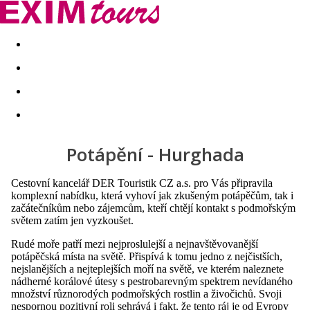
Akční nabídky
Last minute
First minute - Exotika a zim
Potápění - Hurghada
Cestovní kancelář DER Touristik CZ a.s. pro Vás připravila
komplexní nabídku, která vyhoví jak zkušeným potápěčům, tak i
začátečníkům nebo zájemcům, kteří chtějí kontakt s podmořským
světem zatím jen vyzkoušet.
Rudé moře patří mezi nejproslulejší a nejnavštěvovanější
potápěčská místa na světě. Přispívá k tomu jedno z nejčistších,
nejslanějších a nejteplejších moří na světě, ve kterém naleznete
nádherné korálové útesy s pestrobarevným spektrem nevídaného
množství různorodých podmořských rostlin a živočichů. Svoji
nespornou pozitivní roli sehrává i fakt, že tento ráj je od Evropy