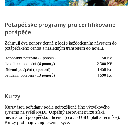
Potápěčské programy pro certifikované
potápěče
Zahrnují dva ponory denně z lodi s každodenním návratem do
potápěčského centra a následným transferem do hotelu.
jednodenní potápění (2 ponory)
1 150 Kč
dvoudenní potápění (4 ponory)
2 300 Kč
třídenní potápění (6 ponorů)
3 450 Kč
pětidenní potápění (10 ponorů)
4 590 Kč
Kurzy
Kurzy jsou pořádány podle nejrozšířenějšího výcvikového
systému na světě PADI. Úspěšný absolvent kurzu získá
mezinárodní potápěčskou licenci (cca 35 USD, platba na místě).
Kurzy probíhají v anglickém jazyce.