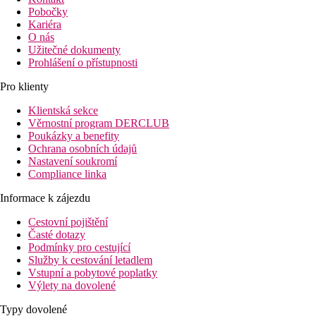
Pobočky
Kariéra
O nás
Užitečné dokumenty
Prohlášení o přístupnosti
Pro klienty
Klientská sekce
Věrnostní program DERCLUB
Poukázky a benefity
Ochrana osobních údajů
Nastavení soukromí
Compliance linka
Informace k zájezdu
Cestovní pojištění
Časté dotazy
Podmínky pro cestující
Služby k cestování letadlem
Vstupní a pobytové poplatky
Výlety na dovolené
Typy dovolené