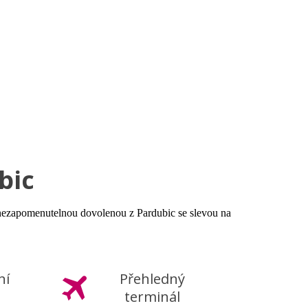
rnostní program DERCLUB
Pobočky
Časté dotazy
D
bic
si nezapomenutelnou dovolenou z Pardubic se slevou na
ní
Přehledný
terminál