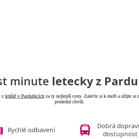
a u moře
Animační kluby
First minute – Léto 2027
Vě
st minute
letecky z Pardu
y z
letiště v Pardubicích
za ty nejlepší ceny. Zaleťte si k moři a užijte 
poslední chvíli.
Dobrá doprav
Rychlé odbavení
dostupnost