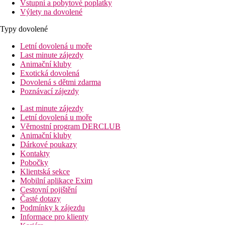
Vstupní a pobytové poplatky
Výlety na dovolené
Typy dovolené
Letní dovolená u moře
Last minute zájezdy
Animační kluby
Exotická dovolená
Dovolená s dětmi zdarma
Poznávací zájezdy
Last minute zájezdy
Letní dovolená u moře
Věrnostní program DERCLUB
Animační kluby
Dárkové poukazy
Kontakty
Pobočky
Klientská sekce
Mobilní aplikace Exim
Cestovní pojištění
Časté dotazy
Podmínky k zájezdu
Informace pro klienty