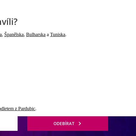
víli?
a
,
Španělska
,
Bulharska
a
Tuniska
.
odletem z Pardubic
.
ODEBÍRAT