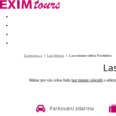
Akční nabídky
Last minute
First minute - Exotika a zim
Eximtours.cz
Last Minute
Last minute odlety Pardubice
La
Máme pro vás celou řadu
last minute
zájezdů
s odlet
Parkování zdarma