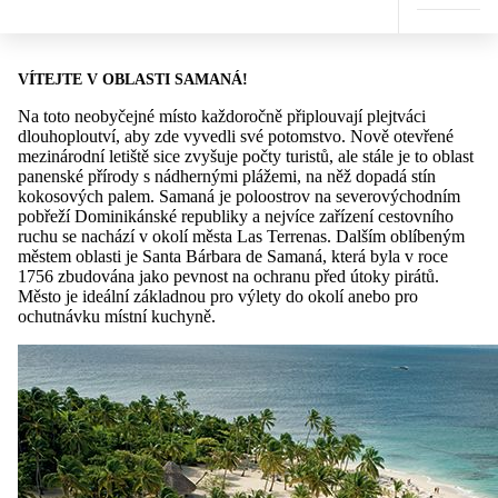
VÍTEJTE V OBLASTI SAMANÁ!
Na toto neobyčejné místo každoročně připlouvají plejtváci
dlouhoploutví, aby zde vyvedli své potomstvo. Nově otevřené
mezinárodní letiště sice zvyšuje počty turistů, ale stále je to oblast
panenské přírody s nádhernými plážemi, na něž dopadá stín
kokosových palem. Samaná je poloostrov na severovýchodním
pobřeží Dominikánské republiky a nejvíce zařízení cestovního
ruchu se nachází v okolí města Las Terrenas. Dalším oblíbeným
městem oblasti je Santa Bárbara de Samaná, která byla v roce
1756 zbudována jako pevnost na ochranu před útoky pirátů.
Město je ideální základnou pro výlety do okolí anebo pro
ochutnávku místní kuchyně.