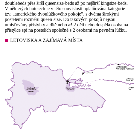
doublebeds přes širší queensize-beds až po nejširší kingsize-beds.
V některých hotelech je v této souvislosti uplatňována kategorie
tzv. „amerického dvoulůžkového pokoje”, s dvěma širokými
postelemi rozměru queen-size. Do takových pokojů nejsou
umisťovány přistýlky a dítě nebo až 2 děti nebo dospělá osoba na
přistýlce spí na postelích společně s 2 osobami na pevném lůžku.
LETOVISKA A ZAJÍMAVÁ MÍSTA