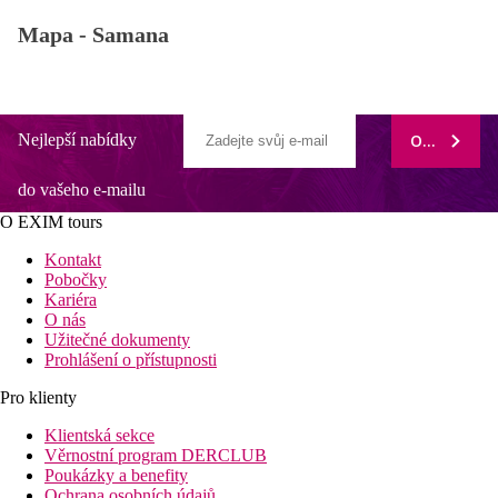
Mapa -
Samana
Nejlepší nabídky
ODEBÍRAT
do vašeho e-mailu
O EXIM tours
Kontakt
Pobočky
Kariéra
O nás
Užitečné dokumenty
Prohlášení o přístupnosti
Pro klienty
Klientská sekce
Věrnostní program DERCLUB
Poukázky a benefity
Ochrana osobních údajů