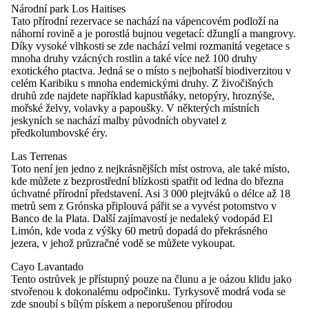
Národní park Los Haitises
Tato přírodní rezervace se nachází na vápencovém podloží na
náhorní rovině a je porostlá bujnou vegetací: džunglí a mangrovy.
Díky vysoké vlhkosti se zde nachází velmi rozmanitá vegetace s
mnoha druhy vzácných rostlin a také více než 100 druhy
exotického ptactva. Jedná se o místo s nejbohatší biodiverzitou v
celém Karibiku s mnoha endemickými druhy. Z živočišných
druhů zde najdete například kapustňáky, netopýry, hroznýše,
mořské želvy, volavky a papoušky. V některých místních
jeskyních se nachází malby původních obyvatel z
předkolumbovské éry.
Las Terrenas
Toto není jen jedno z nejkrásnějších míst ostrova, ale také místo,
kde můžete z bezprostřední blízkosti spatřit od ledna do března
úchvatné přírodní představení. Asi 3 000 plejtváků o délce až 18
metrů sem z Grónska připlouvá pářit se a vyvést potomstvo v
Banco de la Plata. Další zajímavostí je nedaleký vodopád El
Limón, kde voda z výšky 60 metrů dopadá do překrásného
jezera, v jehož průzračné vodě se můžete vykoupat.
Cayo Lavantado
Tento ostrůvek je přístupný pouze na člunu a je oázou klidu jako
stvořenou k dokonalému odpočinku. Tyrkysově modrá voda se
zde snoubí s bílým pískem a neporušenou přírodou