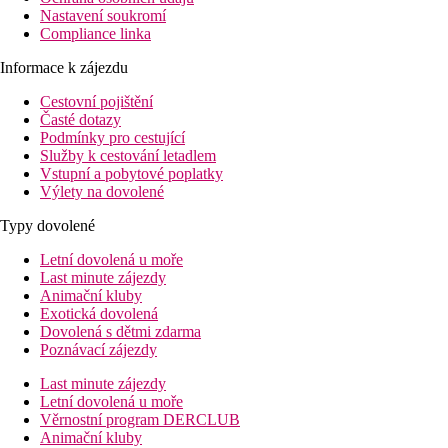
Nastavení soukromí
Compliance linka
Informace k zájezdu
Cestovní pojištění
Časté dotazy
Podmínky pro cestující
Služby k cestování letadlem
Vstupní a pobytové poplatky
Výlety na dovolené
Typy dovolené
Letní dovolená u moře
Last minute zájezdy
Animační kluby
Exotická dovolená
Dovolená s dětmi zdarma
Poznávací zájezdy
Last minute zájezdy
Letní dovolená u moře
Věrnostní program DERCLUB
Animační kluby