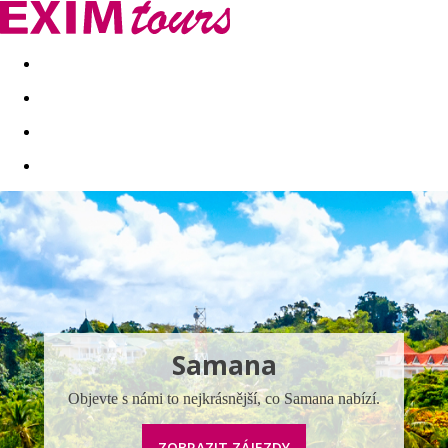
Akční nabídky
Last minute
First minute - Exotika a zim
Samana
Objevte s námi to nejkrásnější, co Samana nabízí.
ZOBRAZIT ZÁJEZDY