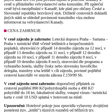
cestě u příslušného velvyslanectví nebo konzulátu. Při zpáteční
cestě bývá mezipřistání v Kanadě, kde platí pro občany České a
Slovenské republiky bezvízový styk. Držitelé cestovních dokladů
jiných států se ohledně povinnosti tranzitního víza mohou
informovat na velvyslanectví Kanady.
CENA ZAHRNUJE
V ceně zájezdu je zahrnuto:
Letecká doprava Praha – Samana –
Praha v turistické třídě včetně letištních a bezpečnostních
poplatků, ubytování (v případě 14 denního zájezdu na 12 nocí, v
případě 13 denního zájezdu na 11 nocí, v případě 12 denního
zájezdu na 10 nocí, v případě 11 denního zájezdu 9 nocí, v
případě 10 denního zájezdu 8 nocí), stravování dle programu a
vybraného hotelu, služby česky nebo slovensky hovořícího
delegáta, transfery z/na letiště v cíli zájezdu, povinné pojištění
cestovní kanceláře ve smyslu zákona č.159/99 Sb.
V ceně zájezdu není zahrnuto:
doporučený příplatek za
cestovní pojištění 890 Kč/pobyt/dospělá osoba a 490 Kč/
pobyt/dítě do 18 let, fakultativní služby, vstupní vízum / turistická
karta v ceně 10 USD splatná v hotovosti na místě.
Upozornění:
Hotelové pokoje jsou zpravidla vybaveny dvojitými
postelemi (tzv. „letišti“) různých rozměrů od běžných tzv.