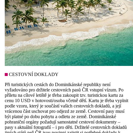
CESTOVNÍ DOKLADY
Při turistických cestách do Dominikánské republiky není
vyžadováno pro držitele cestovních pasů ČR vstupní vízum. Po
příletu na cílové letiště je třeba zakoupit tzv. turistickou kartu za
cenu 10 USD v hotovosti/osoba včetně dětí. Kartu je třeba vyplnit
podle vzoru, který je součástí vašich cestovních dokladů, a její
vrácenou část uschovat pro odjezd ze země. Cestovní pasy musí
být platné po dobu pobytu a odletu ze země. Dominikánské
pohraniční orgány požadují samostatné cestovní dokumenty –
pasy s aktuální fotografií – i pro děti. Držitelé cestovních dokladů
jiných států než ČR jsou povinni zajistit si potřebné doklady k