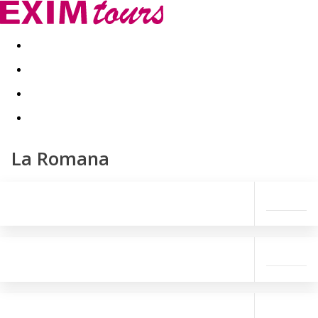
Akční nabídky
Last minute
First minute - Exotika a zim
La Romana