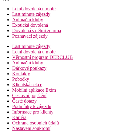
Letní dovolená u moře
Last minute zájezdy
Animační kluby
Exotická dovolená
Dovolená s dětmi zdarma
Poznávací zájezdy
Last minute zájezdy
Letní dovolená u moře
Věrnostní program DERCLUB
Animační kluby
Dárkové poukazy
Kontakty
Pobočky
Klientská sekce
Mobilní aplikace Exim
Cestovní pojištění
Časté dotazy
Podmínky k zájezdu
Informace pro klienty
Kariéra
Ochrana osobních údajů
Nastavení soukromí