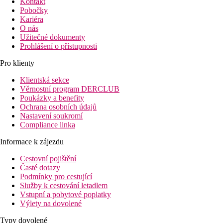
Kontakt
Pobočky
Kariéra
O nás
Užitečné dokumenty
Prohlášení o přístupnosti
Pro klienty
Klientská sekce
Věrnostní program DERCLUB
Poukázky a benefity
Ochrana osobních údajů
Nastavení soukromí
Compliance linka
Informace k zájezdu
Cestovní pojištění
Časté dotazy
Podmínky pro cestující
Služby k cestování letadlem
Vstupní a pobytové poplatky
Výlety na dovolené
Typy dovolené