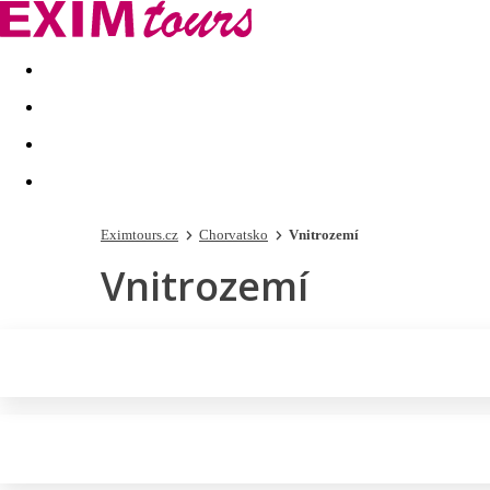
Akční nabídky
Last minute
First minute - Exotika a zim
Eximtours.cz
Chorvatsko
Vnitrozemí
Vnitrozemí