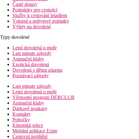
Časté dotazy
Podmínky pro cestující
Služby k cestování letadlem
Vstupní a pobytové poplatky
Výlety na dovolené
Typy dovolené
Letní dovolená u moře
Last minute zájezdy
Animační kluby
Exotická dovolená
Dovolená s dětmi zdarma
Poznávací zájezdy
Last minute zájezdy
Letní dovolená u moře
Věrnostní program DERCLUB
Animační kluby
Dárkové poukazy
Kontakty
Pobočky
Klientská sekce
Mobilní aplikace Exim
Cestovní pojištění