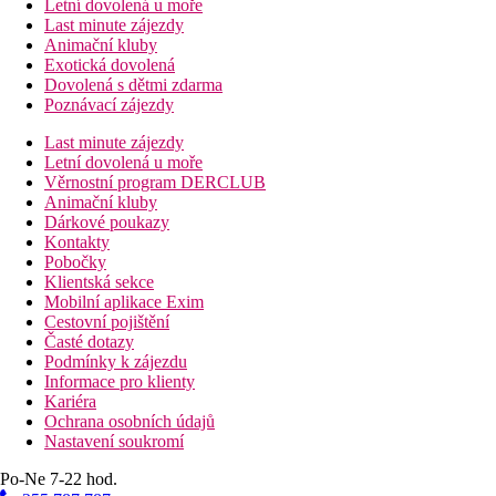
Letní dovolená u moře
Last minute zájezdy
Animační kluby
Exotická dovolená
Dovolená s dětmi zdarma
Poznávací zájezdy
Last minute zájezdy
Letní dovolená u moře
Věrnostní program DERCLUB
Animační kluby
Dárkové poukazy
Kontakty
Pobočky
Klientská sekce
Mobilní aplikace Exim
Cestovní pojištění
Časté dotazy
Podmínky k zájezdu
Informace pro klienty
Kariéra
Ochrana osobních údajů
Nastavení soukromí
Po-Ne 7-22 hod.