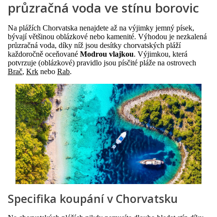
průzračná voda ve stínu borovic
Na plážích Chorvatska nenajdete až na výjimky jemný písek,
bývají většinou oblázkové nebo kamenité. Výhodou je nezkalená
průzračná voda, díky níž jsou desítky chorvatských pláží
každoročně oceňované
Modrou vlajkou
. Výjimkou, která
potvrzuje (oblázkové) pravidlo jsou písčité pláže na ostrovech
Brač
,
Krk
nebo
Rab
.
Specifika koupání v Chorvatsku