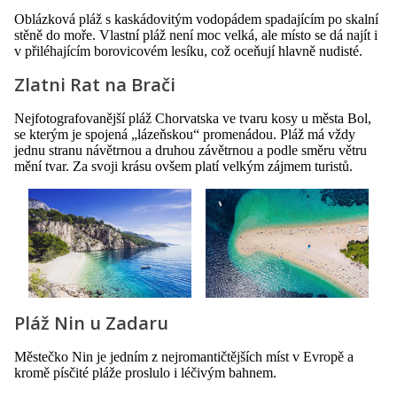
Oblázková pláž s kaskádovitým vodopádem spadajícím po skalní
stěně do moře. Vlastní pláž není moc velká, ale místo se dá najít i
v přiléhajícím borovicovém lesíku, což oceňují hlavně nudisté.
Zlatni Rat na Brači
Nejfotografovanější pláž Chorvatska ve tvaru kosy u města Bol,
se kterým je spojená „lázeňskou“ promenádou. Pláž má vždy
jednu stranu návětrnou a druhou závětrnou a podle směru větru
mění tvar. Za svoji krásu ovšem platí velkým zájmem turistů.
Pláž Nin u Zadaru
Městečko Nin je jedním z nejromantičtějších míst v Evropě a
kromě písčité pláže proslulo i léčivým bahnem.