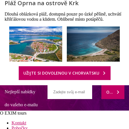
Pláž Oprna na ostrově Krk
Dlouhá oblázková pláž, dostupná pouze po úzké pěšině, uchvátí
křišťálovou vodou a klidem. Oblíbené místo potápěčů.
UŽIJTE SI DOVOLENOU V CHORVATSKU
Nejlepší nabídky
ODEBÍRAT
do vašeho e-mailu
O EXIM tours
Kontakt
Pobočky