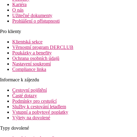
Kariéra
O nás
Užitečné dokumenty
Prohlášení o přístupnosti
Pro klienty
Klientská sekce
Věrnostní program DERCLUB
Poukázky a benefity
Ochrana osobních údajů
Nastavení soukromí
Compliance linka
Informace k zájezdu
Cestovní pojištění
Časté dotazy
Podmínky pro cestující
Služby k cestování letadlem
Vstupní a pobytové poplatky
Výlety na dovolené
Typy dovolené