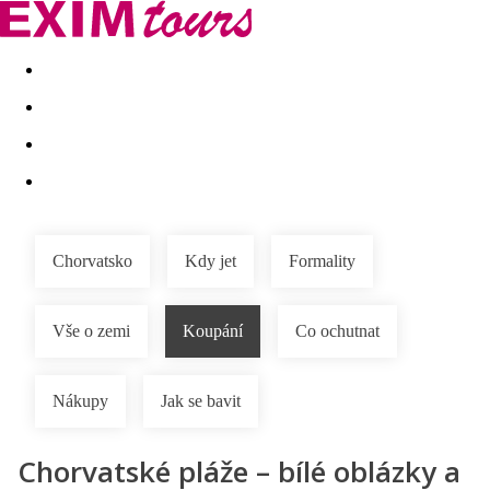
Akční nabídky
Last minute
First minute - Exotika a zim
Chorvatsko
Kdy jet
Formality
Vše o zemi
Koupání
Co ochutnat
Nákupy
Jak se bavit
Chorvatské pláže – bílé oblázky a