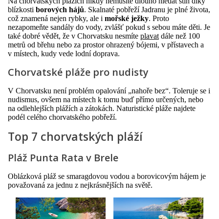
Na chorvatských plážích nikdy nemusíte dlouho hledat stín díky
blízkosti
borových hájů
. Skalnaté pobřeží Jadranu je plné života,
což znamená nejen rybky, ale i
mořské ježky
. Proto
nezapomeňte sandály do vody, zvlášť pokud s sebou máte děti. Je
také dobré vědět, že v Chorvatsku nesmíte
plavat
dále než 100
metrů od břehu nebo za prostor ohrazený bójemi, v přístavech a
v místech, kudy vede lodní doprava.
Chorvatské pláže pro nudisty
V Chorvatsku není problém opalování „nahoře bez“. Toleruje se i
nudismus, ovšem na místech k tomu buď přímo určených, nebo
na odlehlejších plážích a zátokách. Naturistické pláže najdete
podél celého chorvatského pobřeží.
Top 7 chorvatských pláží
Pláž Punta Rata v Brele
Oblázková pláž se smaragdovou vodou a borovicovým hájem je
považovaná za jednu z nejkrásnějších na světě.