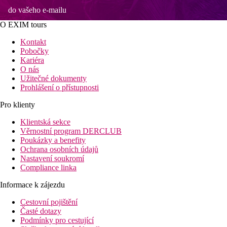
do vašeho e-mailu
O EXIM tours
Kontakt
Pobočky
Kariéra
O nás
Užitečné dokumenty
Prohlášení o přístupnosti
Pro klienty
Klientská sekce
Věrnostní program DERCLUB
Poukázky a benefity
Ochrana osobních údajů
Nastavení soukromí
Compliance linka
Informace k zájezdu
Cestovní pojištění
Časté dotazy
Podmínky pro cestující