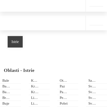
Istrie
Oblasti -
Istrie
Bale
Koromačno
Otok Veliki Brijun
Savudrija
Barban
Kranjčicí
Paz
Sveta Marina
Barbariga
Krnica
Pazin
Sveti Lovreč
Brseč
Lindar
Petehi
Sveti Martin
Buje
Livade
Pobri
Sveti Petar u Šumi