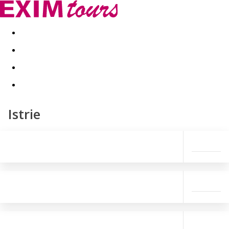
Akční nabídky
Last minute
First minute - Exotika a zim
Istrie