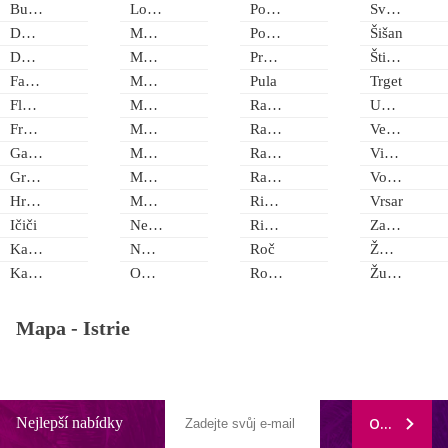
Buzet
Lovran
Poljane
Svetvinčenat
Duga Luka
Mali Turini
Poreč
Šišan
Duga Uvala
Marceljani
Premantura
Štinjan
Fažana
Marčana
Pula
Trget
Flengi
Marići
Rabac
Umag
Frankovići
Matohanci
Radmani
Veprinac
Gajana
Medulin
Rakalj
Vižinada
Gračišće
Medveja
Ravni
Vodnjan
Hreljići
Moščenička Draga
Ripenda Kras
Vrsar
Ičiči
Nedešćina
Ripenda Verbanci
Zamask
Kaštelir
Novigrad
Roč
Žminj
Kavran
Opatija
Rovinj
Županići
Mapa -
Istrie
Nejlepší nabídky
ODEBÍRAT