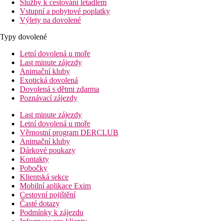
Služby k cestování letadlem
Vstupní a pobytové poplatky
Výlety na dovolené
Typy dovolené
Letní dovolená u moře
Last minute zájezdy
Animační kluby
Exotická dovolená
Dovolená s dětmi zdarma
Poznávací zájezdy
Last minute zájezdy
Letní dovolená u moře
Věrnostní program DERCLUB
Animační kluby
Dárkové poukazy
Kontakty
Pobočky
Klientská sekce
Mobilní aplikace Exim
Cestovní pojištění
Časté dotazy
Podmínky k zájezdu