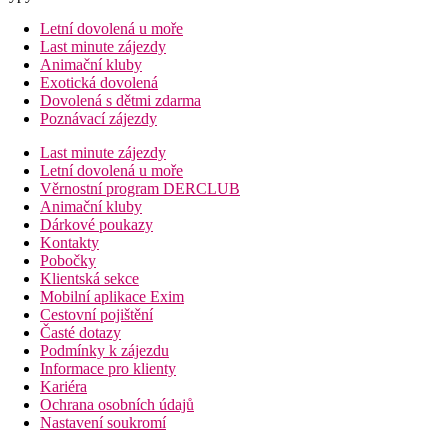
Letní dovolená u moře
Last minute zájezdy
Animační kluby
Exotická dovolená
Dovolená s dětmi zdarma
Poznávací zájezdy
Last minute zájezdy
Letní dovolená u moře
Věrnostní program DERCLUB
Animační kluby
Dárkové poukazy
Kontakty
Pobočky
Klientská sekce
Mobilní aplikace Exim
Cestovní pojištění
Časté dotazy
Podmínky k zájezdu
Informace pro klienty
Kariéra
Ochrana osobních údajů
Nastavení soukromí