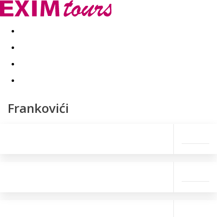
Akční nabídky
Last minute
First minute - Exotika a zim
Frankovići