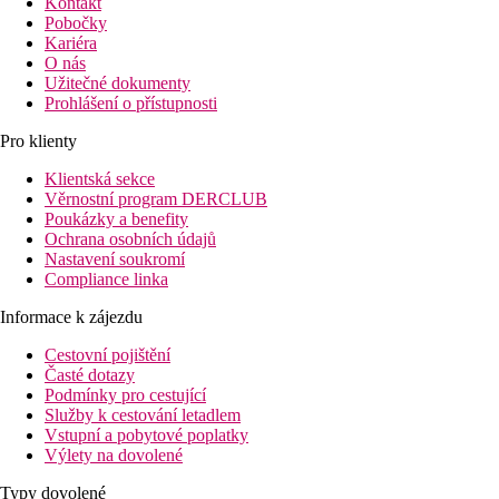
Kontakt
Pobočky
Kariéra
O nás
Užitečné dokumenty
Prohlášení o přístupnosti
Pro klienty
Klientská sekce
Věrnostní program DERCLUB
Poukázky a benefity
Ochrana osobních údajů
Nastavení soukromí
Compliance linka
Informace k zájezdu
Cestovní pojištění
Časté dotazy
Podmínky pro cestující
Služby k cestování letadlem
Vstupní a pobytové poplatky
Výlety na dovolené
Typy dovolené