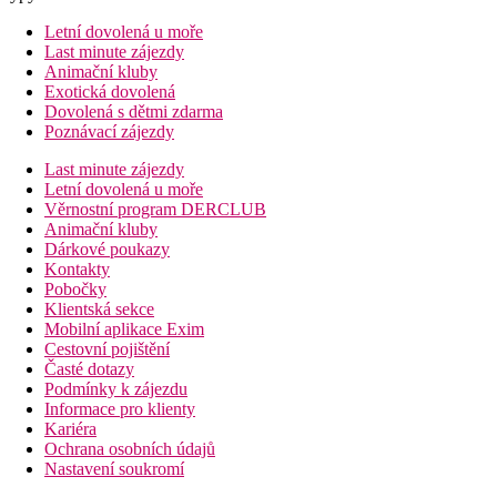
Letní dovolená u moře
Last minute zájezdy
Animační kluby
Exotická dovolená
Dovolená s dětmi zdarma
Poznávací zájezdy
Last minute zájezdy
Letní dovolená u moře
Věrnostní program DERCLUB
Animační kluby
Dárkové poukazy
Kontakty
Pobočky
Klientská sekce
Mobilní aplikace Exim
Cestovní pojištění
Časté dotazy
Podmínky k zájezdu
Informace pro klienty
Kariéra
Ochrana osobních údajů
Nastavení soukromí