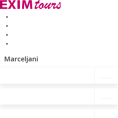
Akční nabídky
Last minute
First minute - Exotika a zim
Marceljani