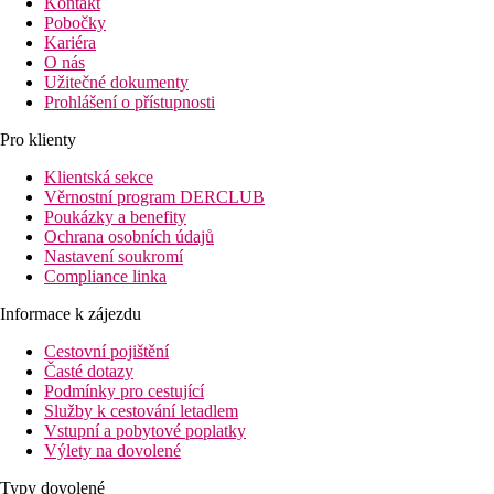
Kontakt
Pobočky
Kariéra
O nás
Užitečné dokumenty
Prohlášení o přístupnosti
Pro klienty
Klientská sekce
Věrnostní program DERCLUB
Poukázky a benefity
Ochrana osobních údajů
Nastavení soukromí
Compliance linka
Informace k zájezdu
Cestovní pojištění
Časté dotazy
Podmínky pro cestující
Služby k cestování letadlem
Vstupní a pobytové poplatky
Výlety na dovolené
Typy dovolené