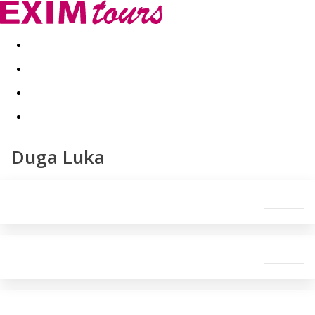
Akční nabídky
Last minute
First minute - Exotika a zim
Duga Luka