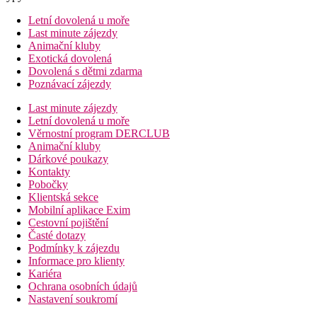
Letní dovolená u moře
Last minute zájezdy
Animační kluby
Exotická dovolená
Dovolená s dětmi zdarma
Poznávací zájezdy
Last minute zájezdy
Letní dovolená u moře
Věrnostní program DERCLUB
Animační kluby
Dárkové poukazy
Kontakty
Pobočky
Klientská sekce
Mobilní aplikace Exim
Cestovní pojištění
Časté dotazy
Podmínky k zájezdu
Informace pro klienty
Kariéra
Ochrana osobních údajů
Nastavení soukromí