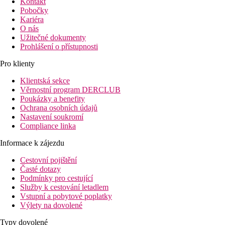
Kontakt
Pobočky
Kariéra
O nás
Užitečné dokumenty
Prohlášení o přístupnosti
Pro klienty
Klientská sekce
Věrnostní program DERCLUB
Poukázky a benefity
Ochrana osobních údajů
Nastavení soukromí
Compliance linka
Informace k zájezdu
Cestovní pojištění
Časté dotazy
Podmínky pro cestující
Služby k cestování letadlem
Vstupní a pobytové poplatky
Výlety na dovolené
Typy dovolené